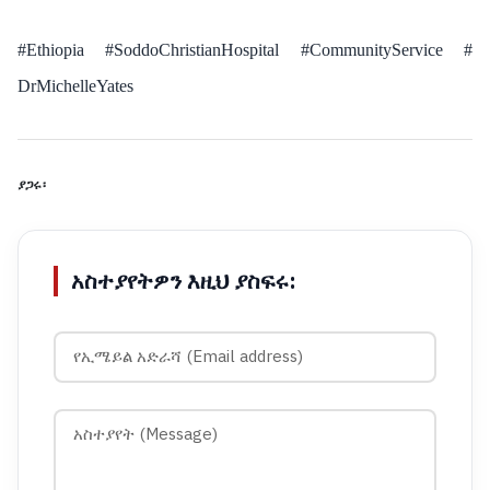
#Ethiopia #SoddoChristianHospital #CommunityService #
DrMichelleYates
ያጋሩ፡
አስተያየትዎን እዚህ ያስፍሩ: