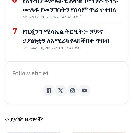
የአፋብን ወታደራዊ አዛዥ ኮማንዶ ፍቅሩ
ሙሉዬ የመንግስትን የሰላም ጥሪ ተቀበለ
ሰኞ መጋቢት 21, 2018
•
23665 እይታዎች
7
የቤጂንግ ሚሳኤል ትርዒት:- ቻይና
ኃያልነቷን ለአሜሪካ የላከችበት ጥበብ
ዓርብ ነሐሴ 30, 2017
•
21815 እይታዎች
Follow ebc.et
ተያያዥ ዜናዎች: