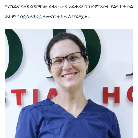
ሚሼልና
ባልደረቦቻቸው
ልፋት
መና
አልቀረም፣
ከሳምንታት
የልዩ ክትትል
ሕክምና
በኋላ
የሕፃኗ
የመኖር
ተስፋ
ለምልሟል።