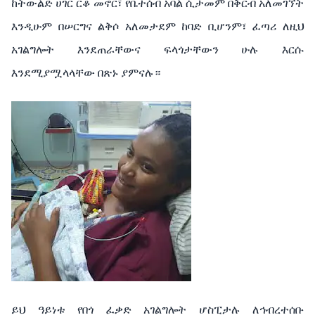
ከትውልድ
ሀገር
ርቆ
መኖር፣
የቤተሰብ
አባል
ሲታመም
በቅርብ
አለመገኘት
እንዲሁም
በ
ሠርግና
ልቅሶ አለመታደም
ከባድ
ቢሆንም፣
ፈጣሪ
ለዚህ
አገልግሎት
እንደጠራቸውና
ፍላጎታቸውን
ሁሉ
እርሱ
እንደሚያሟላላቸው
በጽኑ
ያምናሉ።
ይህ
ዓይነቱ
የበጎ
ፈቃድ
አገልግሎት
ሆስፒታሉ
ለኅብረተሰቡ