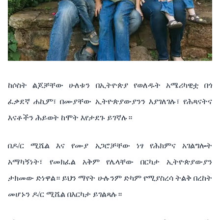
ከሶስት
ልጆቻቸው
ሁለቱን
በኢትዮጵያ
የወለዱት
አሜሪካዊቷ
በጎ
ፈቃደኛ
ሐኪም፣
በሙያቸው
ኢትዮጵያውያንን እያገለገሉ፣
የሕጻናትና
እናቶችን
ሕይወት
ከሞት
እየታደጉ
ይገኛሉ።
በዶ
/
ር
ሚሼል
እና
የሙያ
አጋሮቻቸው
ነፃ
የሕክምና
አገልግሎት
አማካኝነት፣
የመክፈል
አቅም
የሌላቸው
በርካታ
ኢትዮጵያውያን
ታክመው
ድነዋል። ይህን
ማየት
ሁሉንም
ድካም
የሚያስረሳ
ትልቅ
በረከት
መሆኑን
ዶ
/
ር
ሚሼል
በእርካታ
ይገልጻሉ።