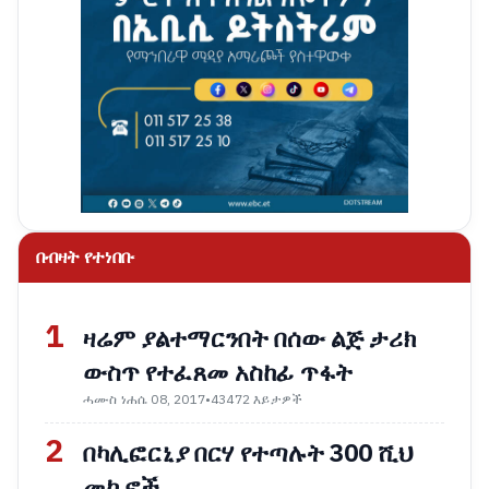
በብዛት የተነበቡ
1
ዛሬም ያልተማርንበት በሰው ልጅ ታሪክ
ውስጥ የተፈጸመ አስከፊ ጥፋት
ሓሙስ ነሐሴ 08, 2017
•
43472 እይታዎች
2
በካሊፎርኒያ በርሃ የተጣሉት 300 ሺህ
መኪኖች