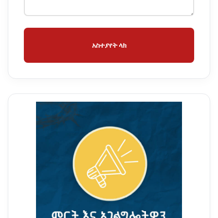
አስተያየት ላክ