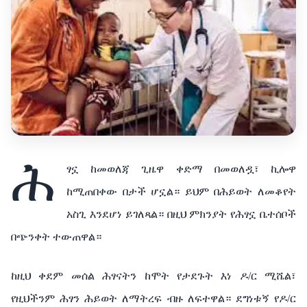
ሕ
ፃኗ
ከመወለጃ
ጊዜዋ
ቀድማ
በመወለዷ፣
ኪሎዋ
ከሚጠበቀው
በታች
ሆኗል። ይህም
በሕይወት
ለመቆየት
አስጊ
እንደሆነ
ይገለጻል። በዚህ ምክንያት የሕፃኗ
ቤተሰቦች
በጭንቀት
ተውጠዋል።
ከዚህ
ቀደም መሰል
ሕፃናትን
ከሞት
የታደጉት እነ
ዶ
/
ር
ሚሼል፣
የዚህችንም
ሕፃን
ሕይወት
ለማትረፍ
ብዙ
ለፍተዋል። ደግነቱኝ የዶ
/
ር