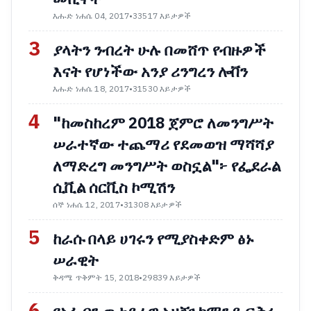
እሑድ ነሐሴ 04, 2017
•
33517 እይታዎች
3
ያላትን ንብረት ሁሉ በመሸጥ የብዙዎች
እናት የሆነችው አንያ ሪንግረን ሎቨን
እሑድ ነሐሴ 18, 2017
•
31530 እይታዎች
4
"ከመስከረም 2018 ጀምሮ ለመንግሥት
ሠራተኛው ተጨማሪ የደመወዝ ማሻሻያ
ለማድረግ መንግሥት ወስኗል"፦ የፌደራል
ሲቪል ሰርቪስ ኮሚሽን
ሰኞ ነሐሴ 12, 2017
•
31308 እይታዎች
5
ከራሱ በላይ ሀገሩን የሚያስቀድም ፅኑ
ሠራዊት
ቅዳሜ ጥቅምት 15, 2018
•
29839 እይታዎች
6