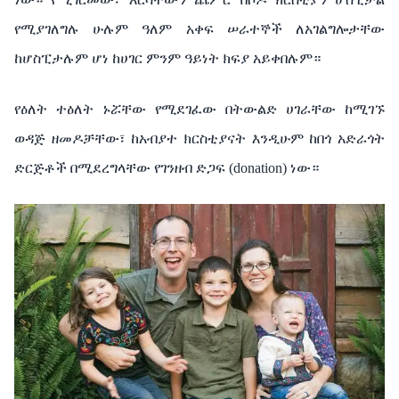
የሚያገለግሉ
ሁሉም
ዓለም
አቀፍ
ሠራተኞች
ለአገልግሎታቸው
ከሆስፒታሉም
ሆነ
ከሀገር
ምንም
ዓይነት
ክፍያ
አይቀበሉም።
የዕለት
ተዕለት
ኑሯቸው
የሚደገፈው
በትውልድ
ሀገራቸው
ከሚገኙ
ወዳጅ
ዘመዶቻቸው፣
ከአብያተ
ክርስቲያናት
እንዲሁም
ከበጎ
አድራጎት
ድርጅቶች
በሚደረግላቸው
የገንዘብ
ድጋፍ
(donation)
ነው።