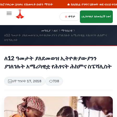
 የሕወሓት ቡድን ማንነት
🔥 ከአስከፊ የጎዳና ህይወት ወደ ብሩህ ተስፋ 858 የ'ለነገዋ'
ቀጥታ
ኢትዮጵያ እየመከረች ነው!
መግቢያ
ዜና
ማኅበራዊ
ለ12 ዓመታት ያለደመወዝ ኢትዮጵያውያንን ያገለገሉት አሜሪካዊቷ የሕፃናት ሕክምና
ስፔሻሊስት
ለ12 ዓመታት ያለደመወዝ ኢትዮጵያውያንን
ያገለገሉት አሜሪካዊቷ የሕፃናት ሕክምና ስፔሻሊስት
ሰኞ ግንቦት 17, 2018
738