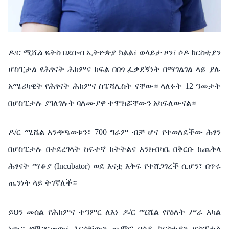
ዶ/ር ሚሼል ዬትስ በደቡብ
ኢትዮጵያ ክልል፣
ወላይታ
ዞን፣
ሶዶ
ክርስቲያን
ሆስፒታል
የሕፃናት
ሕክምና
ክፍል
በበጎ
ፈቃደኝነት
በማገልገል
ላይ
ያሉ
አሜሪካዊት
የሕፃናት ሕክምና ስፔሻሊስት ናቸው።
ላለፉት
12
ዓመታት
በሆስፒታሉ ያገለገሉት ባለሙያዋ ተሞክሯቸውን
አካፍለውናል።
ዶ
/
ር
ሚሼል እንዳጫወቱን፣
700
ግራም
ብቻ
ሆና
የተወለደችው ሕፃን
በሆስፒታሉ
በተደረገላት
ከፍተኛ
ክትትልና
እንክብካቤ
በቅርቡ
ከጨቅላ
ሕፃናት ማቆያ
(Incubator)
ወደ
እናቷ
እቅፍ የተሸጋገረች ሲሆን፣ በጥሩ
ጤንነት
ላይ
ትገኛለች።
ይህን መሰል
የሕክምና
ተዓምር
ለእነ
ዶ
/
ር
ሚሼል
የየዕለት
ሥራ
አካል
ነው። የሚገርመው፣
እርሳቸውን
ጨምሮ
በሶዶ
ክርስቲያን
ሆስፒታል