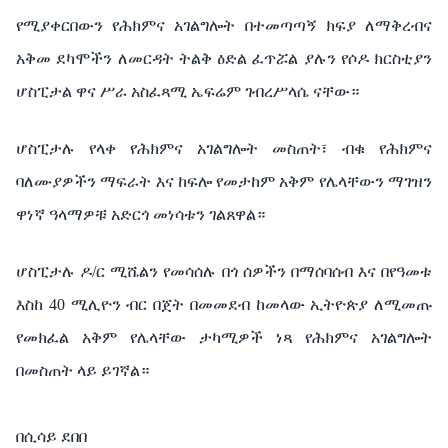
የሚያቀርበውን
የሕክምና
አገልግሎት
በተመጣጣኝ ክፍያ ለማቅረብና
አቅመ
ደካሞችን
ለመርዳት
ትልቅ
ዕድል
ፈጥሯል
ያሉን
የሶዶ
ክርስቲያን
ሆስፒታል
ዋና
ሥራ
አስፈጻሚ
ኤፍሬም
ገብረሥላሴ
ናቸው።
ሆስፒታሉ
የላቀ
የሕክምና
አገልግሎት
መስጠት፣ ብቁ
የሕክምና
ባለሙያዎችን
ማፍራት
እና
ከፍሎ
የመታከም
አቅም
የሌላቸውን
ማገዝን
ዋነኛ
ዓላማዎቹ
አድርጎ
መነሳቱን
ገልጸዋል።
ሆስፒታሉ
ዶ
/
ር
ሚሼልን
የመሳሰሉ
በጎ
ሰዎችን
በማሰባሰብ
እና
በየዓመቱ
እስከ
40
ሚሊዮን ብር በጀት
በመመደብ
ከመላው
ኢትዮጵያ
ለሚመጡ
የመክፈል
አቅም
የሌላቸው
ታካሚዎች
ነጻ
የ
ሕክምና
አገልግሎት
በመስጠት ላይ
ይገኛል።
በሲሳይ
ደበበ