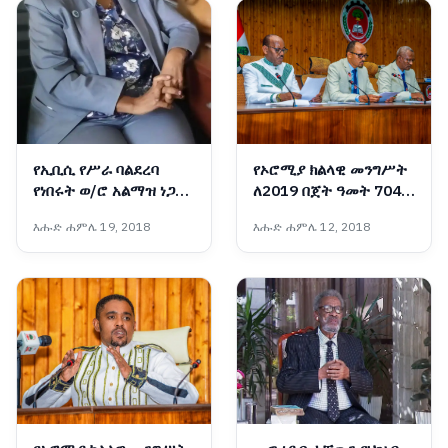
የኢቢሲ የሥራ ባልደረባ
የኦሮሚያ ክልላዊ መንግሥት
የነበሩት ወ/ሮ አልማዝ ነጋሽ
ለ2019 በጀት ዓመት 704
ሥርዓተ ቀብር ተፈጸመ
ቢሊዮን ብር በጀት አጸደቀ
እሑድ ሐምሌ 19, 2018
እሑድ ሐምሌ 12, 2018