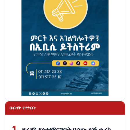
በብዛት የተነበቡ
1
ዛሬም ያልተማርንበት በሰው ልጅ ታሪክ