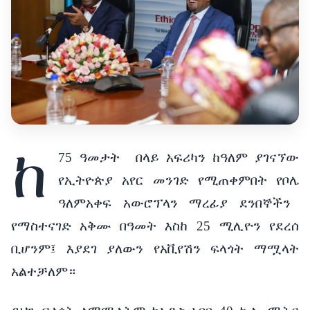
ከ
75
ዓመታት
በላይ
አፍሪካን
ከዓለም
ያገናኘው
የኢትዮጵያ
አየር
መንገድ
የሚጠቀምበት
የቦሌ
ዓለምአቀፍ
አውሮፕላን
ማረፊያ
ደንበኞችን
የማስተናገድ
አቅሙ
በዓመት
እስከ
25
ሚሊዮን
የደረሰ
ቢሆንም፤
እያደገ
ያለውን
የአቪየሽን
ፍላጎት
ማሟላት
አልተቻለም።