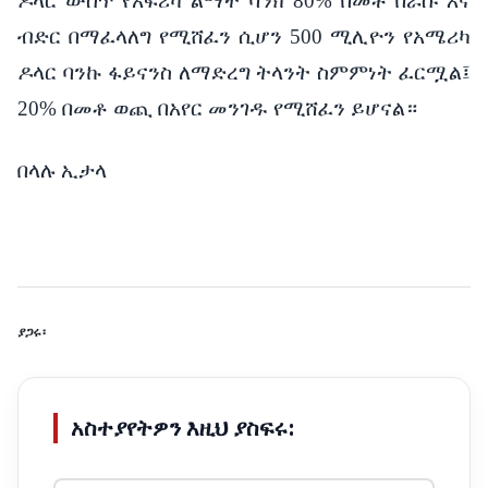
ዶላር
ውስጥ
የአፍሪካ
ልማት
ባንክ
80%
በመቶ
በራሱ
እና
ብድር
በማፈላለግ
የሚሸፈን
ሲሆን
500
ሚሊዮን
የአሜሪካ
ዶላር
ባንኩ
ፋይናንስ
ለማድረግ
ትላንት
ስምምነት
ፈርሟል፤
20%
በመቶ
ወጪ
በአየር
መንገዱ
የሚሸፈን
ይሆናል
።
በላሉ
ኢታላ
ያጋሩ፡
አስተያየትዎን እዚህ ያስፍሩ: