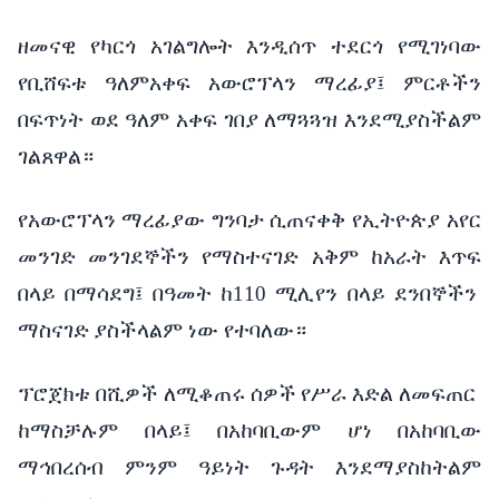
ዘመናዊ
የካርጎ
አገልግሎት
እንዲሰጥ
ተደርጎ
የሚገነባው
የቢሸፍቱ
ዓለምአቀፍ
አውሮፕላን
ማረፊያ፤
ምርቶችን
በፍጥነት
ወደ
ዓለም
አቀፍ
ገበያ
ለማጓጓዝ
እንደሚያስችልም
ገልጸዋል።
የአውሮፕላን
ማረፊያው
ግንባታ
ሲጠናቀቅ
የኢትዮጵያ አየር
መንገድ
መንገደኞችን
የማስተናገድ
አቅም
ከአራት
እጥፍ
በላይ
በማሳደግ፤
በዓመት
ከ
110
ሚሊየን
በላይ
ደንበኞችን
ማስናገድ
ያስችላልም
ነው የተባለው።
ፕሮጀክቱ
በሺዎች
ለሚቆጠሩ
ሰዎች
የሥራ
እድል
ለመፍጠር
ከማስቻሉም
በላይ፤
በአከባቢውም
ሆነ
በአከባቢው
ማኅበረሰብ
ምንም
ዓይነት
ጉዳት
እንደማያስከትልም