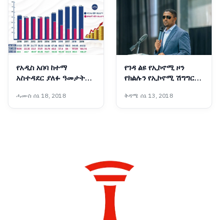
የአዲስ አበባ ከተማ
የገዳ ልዩ የኢኮኖሚ ዞን
አስተዳደር ያለፉ ዓመታት
የክልሉን የኢኮኖሚ ሽግግር
የፋይናንስ ጉዞ፣ ከገቢ ማሳደግ
ወደ አምራችነትና
ሓሙስ ሰኔ 18, 2018
ቅዳሜ ሰኔ 13, 2018
እስከ ልማት ተኮር የበጀት
ተወዳዳሪነት የመለወጥ
ሽግግር
ሚናውን እየተወጣ ነው፡-
ርዕሰ መስተዳድር ሽመልስ
አብዲሳ