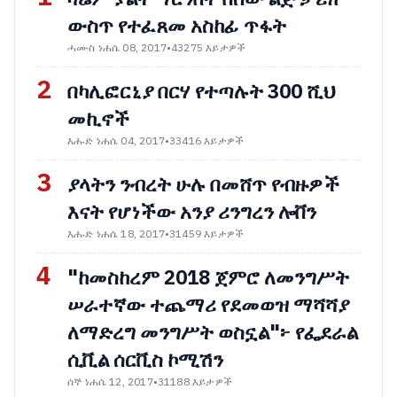
ውስጥ የተፈጸመ አስከፊ ጥፋት
ሓሙስ ነሐሴ 08, 2017
•
43275 እይታዎች
2
በካሊፎርኒያ በርሃ የተጣሉት 300 ሺህ
መኪኖች
እሑድ ነሐሴ 04, 2017
•
33416 እይታዎች
3
ያላትን ንብረት ሁሉ በመሸጥ የብዙዎች
እናት የሆነችው አንያ ሪንግረን ሎቨን
እሑድ ነሐሴ 18, 2017
•
31459 እይታዎች
4
"ከመስከረም 2018 ጀምሮ ለመንግሥት
ሠራተኛው ተጨማሪ የደመወዝ ማሻሻያ
ለማድረግ መንግሥት ወስኗል"፦ የፌደራል
ሲቪል ሰርቪስ ኮሚሽን
ሰኞ ነሐሴ 12, 2017
•
31188 እይታዎች