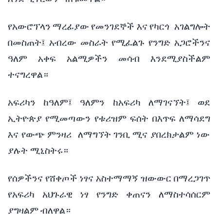
የአውሮፕላን
ማረፊያው
የመንገደኞች
እ
ና
የካርጎ
አገልግሎት
በመስጠት፤
አብረው
መስራት
የሚፈልጉ
የንግድ
አጋሮችንና
ዓለም
አቀፍ
አልሚዎችን
መሳብ
እንደሚያስችልም
ተናግረዋል።
አፍሪካን
ከዓለም፤
ዓለምን
ከአፍሪካ
ለማገናኘት፤
ወደ
ኢትዮጵያ
የሚመጣውን
የቱሪዝም
ፍሰት
በእጥፍ
ለማሳደግ
እና የ
ውጭ
ምንዛሪ
ለማግኘት
ገንቢ
ሚና
ያበረክታልም
ነው
ያሉት ሚኒስትሩ።
የሰዎችንና
የሸቀጦች
ነፃና
አስተማማኝ
ዝውውር
በማረጋገጥ
የአፍሪካ
አህጉራዊ
ነፃ
የንግድ
ቀጠናን
ለማስተሳሰርም
ያግዛልም
ብለዋል።