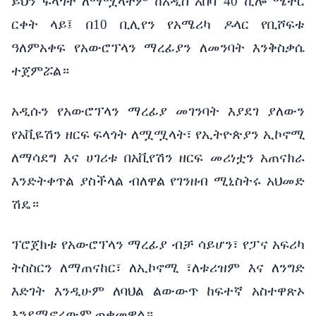
ይህን
ፍላጎት
ለማሟላትም
ከአዲስ
አበባ
40
ኪሎ
ሜትር
ርቀት
ላይ
፤
በ
10
ቢሊየን
የአሜሪካ
ዶላር
የቢሾፍቱ
ዓለምአቀፍ
የአውሮፕላን
ማረፊያን
ለመንባት
እንቅስቃሴ
ተጀምሯል።
አዲሱን
የአውሮፕላን
ማረፊያ
መገንባት
እያደገ
ያለውን
የአቪዬሽን
ዘርፍ
ፍላጎት
ለሟሟላት
፣
የኢትዮጵያን
ኢኮኖሚ
ለማሳደግ
እና
ሀገሪቱ
በአቪየሽን
ዘርፍ
መሪነቷን
አጠናክራ
እንድትቀጥል
ያስችላል
ብለዋል
የገንዘብ
ሚኒስትሩ
አህመድ
ሽዴ።
ፕሮጀክቱ
የአውሮፕላን
ማረፊያ
ብቻ
ሳይሆን፣
የፓና
አፍሪካ
ትስስርን
ለማጠናከር፣
ለኢኮኖሚ
፣ለቱሪዝም
እ
ና
ለንግድ
እድገት
እንዲሁም
ለባህል
ልውውጥ
ከፍተኛ
አስተዋጽኦ
እንደሚኖረውም
ጠቁመዋል።