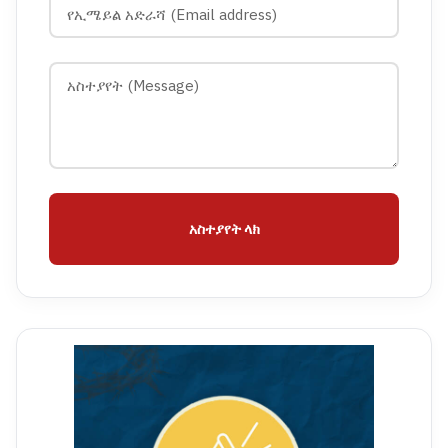
አስተያየት ላክ