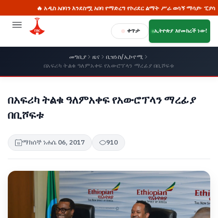
🔥 አዲስ አበባን እንደስሟ አበባ የማድረግ የኮሪደር ልማት ሥራ ወሳኝ ማሳያ፦ ፒያሳ
ቀጥታ
ኢትዮጵያ እየመከረች ነው!
መግቢያ
ዜና
ቢዝነስ/ኢኮኖሚ
በአፍሪካ ትልቁ ዓለምአቀፍ የአውሮፕላን ማረፊያ በቢሾፍቱ
በአፍሪካ ትልቁ ዓለምአቀፍ የአውሮፕላን ማረፊያ
በቢሾፍቱ
ማክሰኞ ነሐሴ 06, 2017
910