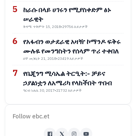
5
ከራሱ በላይ ሀገሩን የሚያስቀድም ፅኑ
ሠራዊት
ቅዳሜ ጥቅምት 15, 2018
•
29756 እይታዎች
6
የአፋብን ወታደራዊ አዛዥ ኮማንዶ ፍቅሩ
ሙሉዬ የመንግስትን የሰላም ጥሪ ተቀበለ
ሰኞ መጋቢት 21, 2018
•
23419 እይታዎች
7
የቤጂንግ ሚሳኤል ትርዒት:- ቻይና
ኃያልነቷን ለአሜሪካ የላከችበት ጥበብ
ዓርብ ነሐሴ 30, 2017
•
21732 እይታዎች
Follow ebc.et