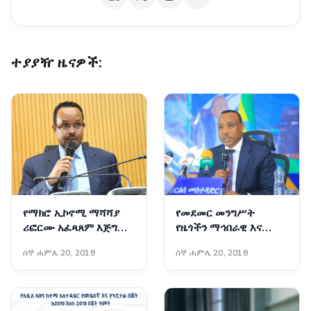
ተያያዥ ዜናዎች:
የማክሮ ኢኮኖሚ ማሻሻያ
የመደመር መንግሥት
ሪፎርሙ አፈጻጸም እጅግ
የዜጎችን ማኅበራዊ እና
ውጤታማ ነው፦ የገንዘብ
ኢኮኖሚያዊ ተጠቃሚነት
ሰኞ ሐምሌ 20, 2018
ሰኞ ሐምሌ 20, 2018
ሚኒስትር አህመድ ሺዴ
ያረጋገጡ ዘርፈ ብዙ የልማት
ተግባራትን አከናውኗል - ርዕሰ
መስተዳድር ኢንጂነር ነጋሽ
ዋጌሾ (ዶ/ር)