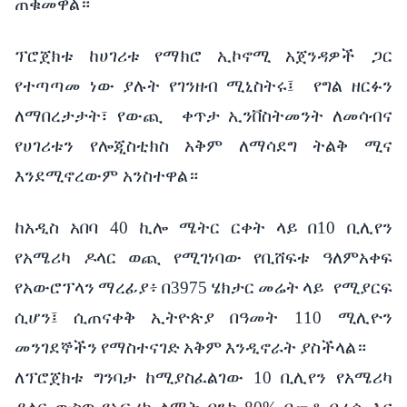
ጠቁመዋል።
ፕሮጀክቱ
ከሀገሪቱ
የማክሮ
ኢኮኖሚ
አጀንዳዎች
ጋር
የተጣጣመ
ነው
ያሉት
የገንዘብ
ሚኒስትሩ፤
የግል
ዘርፉን
ለማበረታታት፣
የውጪ
ቀጥታ
ኢንቨስትመንት
ለመሳብና
የሀገሪቱን
የሎጂስቲክስ
አቅም
ለማሳደግ
ትልቅ
ሚና
እንደሚኖረውም
አንስተዋል
።
ከአዲስ
አበባ
40
ኪሎ
ሜትር
ርቀት
ላይ
በ
10
ቢሊየን
የአሜሪካ
ዶላር
ወጪ
የሚገነባው
የቢሸፍቱ
ዓለምአቀፍ
የአውሮፕላን
ማረፊያ፥
በ
3975
ሄክታር
መሬት
ላይ
የሚያርፍ
ሲሆን፤
ሲጠናቀቅ
ኢትዮጵያ
በዓመት
110
ሚሊዮን
መንገደኞችን
የማስተናገድ
አቅም
እንዲኖራት
ያስችላል።
ለፕሮጀክቱ
ግንባታ
ከሚያስፈልገው
10
ቢሊየን
የአሜሪካ