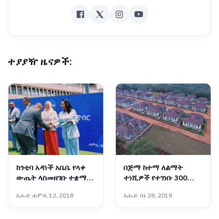
ተያያዥ ዜናዎች:
ከንቲባ አዳነች አቤቤ የላቀ
በጅማ ከተማ ለልማት
ውጤት ላስመዘገቡ ተቋማት
ተነሺዎች የተገነቡ 300
ዕውቅና ሰጡ
የቁጠባ መኖሪያ ቤቶች
እሑድ ሐምሌ 12, 2018
እሑድ ሰኔ 28, 2018
ለተጠቃሚዎች ተላለፉ