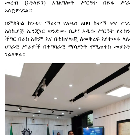
መረብ
(
ኦንላይን
)
አገልግሎት
ሥርዓት
በይፋ
ሥራ
አስጀምሯል።
በምክትል
ከንቲባ
ማዕረግ
የአዲስ
አበባ
ከተማ
ዋና
ሥራ
አስኪያጅ
ኢንጂነር
ወንድሙ
ሴታ፣
አዲሱ
ሥርዓት
የራስን
ችግር
በራስ
አቅም
እና
በቴክኖሎጂ
ለመቅረፍ
እየተሠሩ
ላሉ
ሀገራዊ
ሥራዎች
በተግባራዊ
ማሳያነት
የሚጠቀስ
መሆኑን
ገልጸዋል።