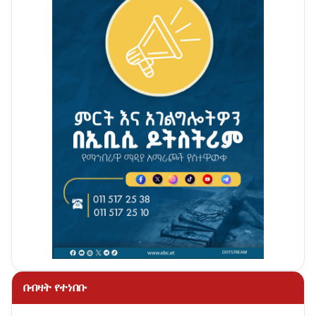
በብዛት የተነበቡ