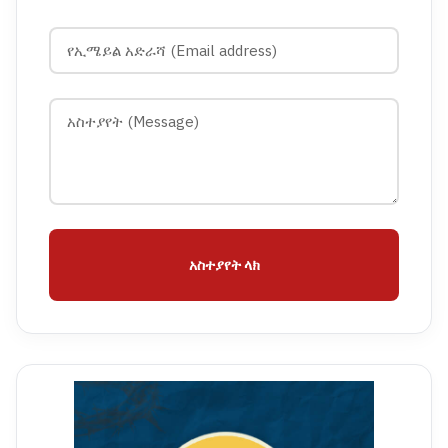
አስተያየት ላክ