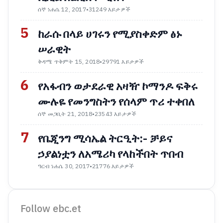
ሰኞ ነሐሴ 12, 2017
•
31249 እይታዎች
5
ከራሱ በላይ ሀገሩን የሚያስቀድም ፅኑ
ሠራዊት
ቅዳሜ ጥቅምት 15, 2018
•
29791 እይታዎች
6
የአፋብን ወታደራዊ አዛዥ ኮማንዶ ፍቅሩ
ሙሉዬ የመንግስትን የሰላም ጥሪ ተቀበለ
ሰኞ መጋቢት 21, 2018
•
23543 እይታዎች
7
የቤጂንግ ሚሳኤል ትርዒት:- ቻይና
ኃያልነቷን ለአሜሪካ የላከችበት ጥበብ
ዓርብ ነሐሴ 30, 2017
•
21776 እይታዎች
Follow ebc.et