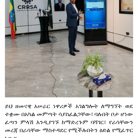
ይህ
ዘመናዊ
አሠራር
ነዋሪዎች
አገልግሎት
ለማግኘት
ወደ
ተቋሙ
በአካል
መምጣት
ሳያስፈልጋቸው፣
ባሉበት
ቦታ
ሆነው
ፈጣን
ምላሽ
እንዲያገኙ
ከማድረጉም
ባሻገር፣
የራሳቸውን
መረጃ
በራሳቸው
ማስተዳደር
የሚችሉበትን
ዕድል
የሚፈጥር