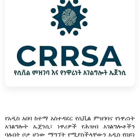
የአዲስ
አበባ
ከተማ
አስተዳደር
የሲቪል
ምዝገባና
የነዋሪነት
አገልግሎት
ኤጀንሲ፣
ነዋሪዎች
የሕዝብ
አገልግሎቶችን
ባሉበት
ቦታ
ሆነው
ማግኘት
የሚያስችላቸውን
አዲስ
የበይነ