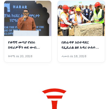
የቆሻሻ መጣያ የነበሩ
በድሬዳዋ አስተዳደር
ስፍራዎችን ወደ ውብ
የፌዴራል ልዩ አዳሪ ሁለተኛ
መዝናኛነት መቀየር ተችሏል
ደረጃ ትምህርት ቤት ግንባታ
ቅዳሜ ሰኔ 20, 2018
ሓሙስ ሰኔ 18, 2018
- ርዕሰ መስተዳድር ኦርዲን
ተጀመረ
በድሪ