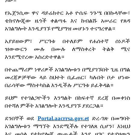
ነው።
የኤጀንሲው
ዋና
ዳይሬክተር
አቶ
ዮሴፍ
ንጉሤ
በበኩላቸው፣
ቴክኖሎጂው
ዜጎች
ቀልጣፋ
እና
ከብልሹ
አሠራር
የጸዳ
አገልግሎት
እንዲያገኙ
የሚያግዝ
መሆኑን
ተናግረዋል።
አያይዘውም፣
ሥርዓቱ
በተለይም
የሐሰተኛ
ሰነዶች
ዝውውርን
ሙሉ
በሙሉ
ለማስቀረት
ትልቅ
ሚና
እንደሚኖረው
አስረድተዋል።
በተጨማሪም
ነዋሪዎች
አገልግሎቱን
በሚያገኙበት
ጊዜ
በግል
መረጃዎቻቸው
ላይ
ስህተት
ቢፈጠር፣
ካሉበት
ቦታ
ሆነው
በራሳቸው
ማስተካከል
እንዲችሉ
ሥርዓቱ
ይፈቅዳል።
ይህም
የተገልጋዮችን
እንግልት
በከፍተኛ
ደረጃ
በመቀነስ
በተሻለ
ምቾት
አገልግሎት
እንዲያገኙ
ያደርጋል።
ደንበኞች
ወደ
Portal.aacrrsa.gov.et
ድረ
-
ገጽ
በመግባት
አገልግሎቱን
ማግኘት
እንደሚችሉ
የተገለጸ
ሲሆን፣
እነዚህ
እና
መሰል
የቴክኖሎጂ
ውጤቶች
እንደ
ሀገር
የተያዘውን