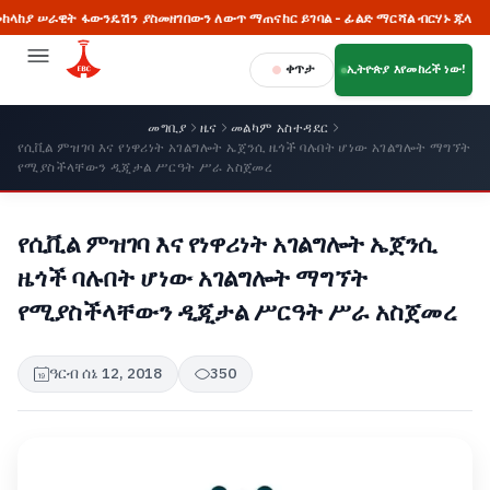
ዊት ፋውንዴሽን ያስመዘገበውን ለውጥ ማጠናከር ይገባል - ፊልድ ማርሻል ብርሃኑ ጁላ
🔥 
ቀጥታ
ኢትዮጵያ እየመከረች ነው!
መግቢያ
ዜና
መልካም አስተዳደር
የሲቪል ምዝገባ እና የነዋሪነት አገልግሎት ኤጀንሲ ዜጎች ባሉበት ሆነው አገልግሎት ማግኘት
የሚያስችላቸውን ዲጂታል ሥርዓት ሥራ አስጀመረ
የሲቪል ምዝገባ እና የነዋሪነት አገልግሎት ኤጀንሲ
ዜጎች ባሉበት ሆነው አገልግሎት ማግኘት
የሚያስችላቸውን ዲጂታል ሥርዓት ሥራ አስጀመረ
ዓርብ ሰኔ 12, 2018
350