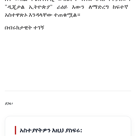
"
ዲጂታል
ኢትዮጵያ
"
ራዕይ
እውን
ለማድረግ
ከፍተኛ
አስተዋጽኦ
እንዳላቸው
ተጠቁሟል።
በብሩክታዊት
ተገኝ
ያጋሩ፡
አስተያየትዎን እዚህ ያስፍሩ: