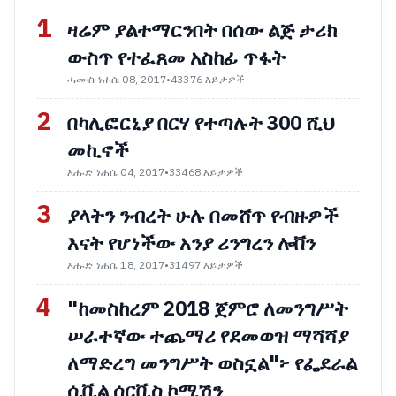
1
ዛሬም ያልተማርንበት በሰው ልጅ ታሪክ
ውስጥ የተፈጸመ አስከፊ ጥፋት
ሓሙስ ነሐሴ 08, 2017
•
43376 እይታዎች
2
በካሊፎርኒያ በርሃ የተጣሉት 300 ሺህ
መኪኖች
እሑድ ነሐሴ 04, 2017
•
33468 እይታዎች
3
ያላትን ንብረት ሁሉ በመሸጥ የብዙዎች
እናት የሆነችው አንያ ሪንግረን ሎቨን
እሑድ ነሐሴ 18, 2017
•
31497 እይታዎች
4
"ከመስከረም 2018 ጀምሮ ለመንግሥት
ሠራተኛው ተጨማሪ የደመወዝ ማሻሻያ
ለማድረግ መንግሥት ወስኗል"፦ የፌደራል
ሲቪል ሰርቪስ ኮሚሽን