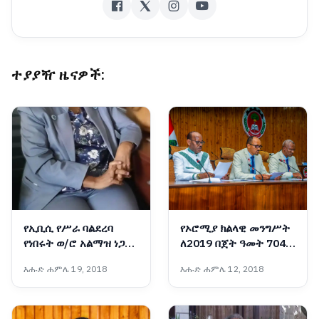
ተያያዥ ዜናዎች:
የኢቢሲ የሥራ ባልደረባ
የኦሮሚያ ክልላዊ መንግሥት
የነበሩት ወ/ሮ አልማዝ ነጋሽ
ለ2019 በጀት ዓመት 704
ሥርዓተ ቀብር ተፈጸመ
ቢሊዮን ብር በጀት አጸደቀ
እሑድ ሐምሌ 19, 2018
እሑድ ሐምሌ 12, 2018