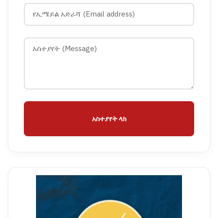
አስተያየት ላክ