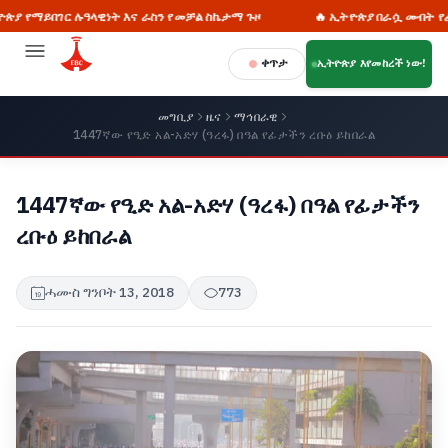
በገር ሉዓላዊነት እና ራስን የመቻል ስኬታማ ጉዞ
🔥 ኢትዮጵያ በራሷ መብት የፈቃድ ጠያቂ
ቀጥታ
ኢትዮጵያ እየመከረች ነው!
መግቢያ
ዜና
ማኅበራዊ
1447ኛው የዒድ አል-አድሃ (ዓረፋ) በዓል የፊታችን ረቡዕ ይከበራል
1447ኛው የዒድ አል-አድሃ (ዓረፋ) በዓል የፊታችን
ረቡዕ ይከበራል
ሓሙስ ግንቦት 13, 2018
773