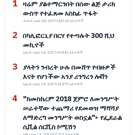
1
ዛሬም ያልተማርንበት በሰው ልጅ ታሪክ
ውስጥ የተፈጸመ አስከፊ ጥፋት
ሓሙስ ነሐሴ 08, 2017
•
43326 እይታዎች
2
በካሊፎርኒያ በርሃ የተጣሉት 300 ሺህ
መኪኖች
እሑድ ነሐሴ 04, 2017
•
33443 እይታዎች
3
ያላትን ንብረት ሁሉ በመሸጥ የብዙዎች
እናት የሆነችው አንያ ሪንግረን ሎቨን
እሑድ ነሐሴ 18, 2017
•
31477 እይታዎች
4
"ከመስከረም 2018 ጀምሮ ለመንግሥት
ሠራተኛው ተጨማሪ የደመወዝ ማሻሻያ
ለማድረግ መንግሥት ወስኗል"፦ የፌደራል
ሲቪል ሰርቪስ ኮሚሽን
ሰኞ ነሐሴ 12, 2017
•
31215 እይታዎች