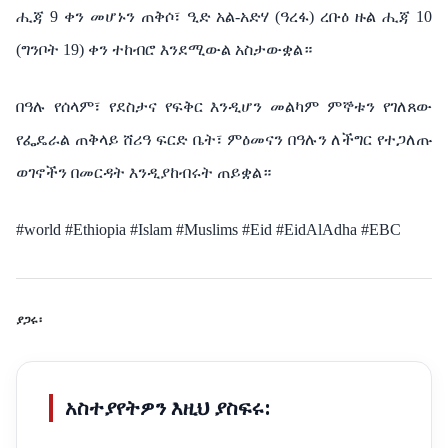
ሒጃ
9
ቀን
መሆኑን ጠቅሶ፣
ዒድ
አል-አድሃ
(
ዓረፋ
)
ረቡዕ
ዙል
ሒጃ
10
(
ግንቦት
19) ቀን
ተከብሮ
እንደሚውል
አስታውቋል።
በዓሉ
የሰላም፣
የደስታና
የፍቅር
እንዲሆን
መልካም ምኞቱን የገለጸው
የ
ፌዴራል
ጠቅላይ
ሸሪዓ
ፍርድ
ቤት፣ ምዕመናን በዓሉን
ለችግር
የተጋለጡ
ወገኖችን
በመርዳት
እንዲያከብሩት
ጠይቋል።
#world #Ethiopia #Islam #Muslims #Eid #EidAlAdha #EBC
ያጋሩ፡
አስተያየትዎን እዚህ ያስፍሩ: