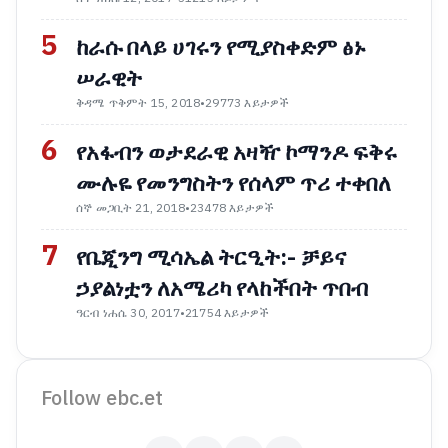
5
ከራሱ በላይ ሀገሩን የሚያስቀድም ፅኑ
ሠራዊት
ቅዳሜ ጥቅምት 15, 2018
•
29773 እይታዎች
6
የአፋብን ወታደራዊ አዛዥ ኮማንዶ ፍቅሩ
ሙሉዬ የመንግስትን የሰላም ጥሪ ተቀበለ
ሰኞ መጋቢት 21, 2018
•
23478 እይታዎች
7
የቤጂንግ ሚሳኤል ትርዒት:- ቻይና
ኃያልነቷን ለአሜሪካ የላከችበት ጥበብ
ዓርብ ነሐሴ 30, 2017
•
21754 እይታዎች
Follow ebc.et