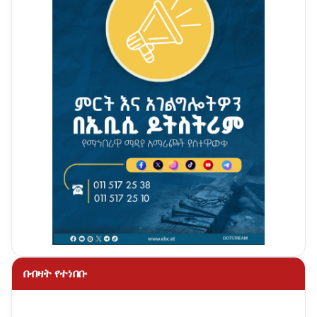
በብዛት የተነበቡ