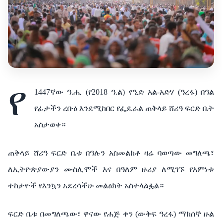
የ
1447
ኛው
ዓ
.
ሒ
(
የ
2018
ዓ
.
ል)
የዒድ
አል-አድሃ
(
ዓረፋ
) በዓል
የፊታችን ረቡዕ እንደሚከበር የ
ፌዴራል
ጠቅላይ
ሸሪዓ
ፍርድ
ቤት
አስታወቀ።
ጠቅላይ
ሸሪዓ
ፍርድ
ቤቱ በዓሉን
አስመልክቶ
ዛሬ ባወጣው
መግለጫ፣
ለኢትዮጵያውያን ሙስሊሞች እና
በዓለም
ዙሪያ
ለሚገኙ
የእምነቱ
ተከታዮች
የ
እንኳን
አደረሳችሁ መልዕክት አስተላልፏል።
ፍርድ
ቤቱ በመግለጫው፣ ዋናው
የሐጅ
ቀን
(
ውቅፍ
ዓረፋ
)
ማክሰኞ
ዙል