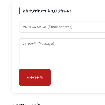
አስተያየትዎን እዚህ ያስፍሩ:
አስተያየት ላክ