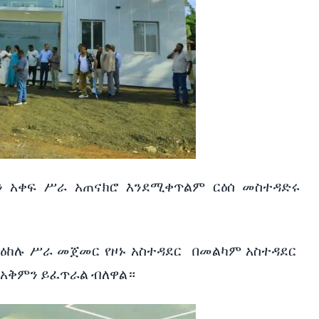
ን
አቀፍ
ሥራ
አጠናክሮ
እንደሚቀጥልም
ርዕሰ
መስተዳድሩ
ዕከሉ
ሥራ
መጀመር
የዞኑ
አስተዳደር
በመልካም
አስተዳደር
አቅምን
ይፈጥራል
ብለዋል።