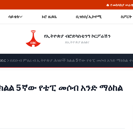
🔥 የመከላከያ ሠራዊት ፋውንዴሽን ያስመዘገበውን 
ሳይቴክ
ኑሮ ዜይቤ
ቢዝነስ/ኢኮኖሚ
ስፖርት
የኢትዮጵያ ብሮድካስቲንግ ኮርፖሬሽን
ለኢትዮጵያ ልዕልና
ዳደር
በደቡብ ምዕራብ ኢትዮጵያ ሕዝቦች ክልል 5ኛው የቴፒ መሶብ አንድ ማዕከል 
ልል 5ኛው የቴፒ መሶብ አንድ ማዕከል