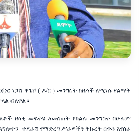
ጂነር
ነጋሽ
ዋጌሾ
(
ዶ
/
ር
)
መንግስት
ከዜጎች
ለሚነሱ
የልማት
ጥላል
ብለዋል።
ግልቶች
ዘላቂ
መፍትሄ
ለመስጠት
የክልሉ
መንግስት
በሁሉም
ልግሎትን
ተደራሽ
የማድረግ
ሥራዎችን
ትኩረት
ሰጥቶ
እየሰራ