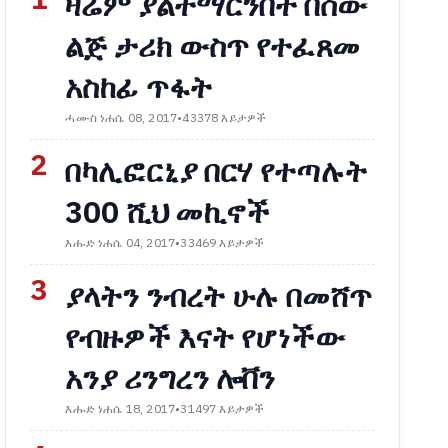
1
ዛሬም ያልተማርንበት በሰው
ልጅ ታሪክ ውስጥ የተፈጸመ
አስከፊ ጥፋት
ሓሙስ ነሐሴ 08, 2017
•
43378 እይታዎች
2
በካሊፎርኒያ በርሃ የተጣሉት
300 ሺህ መኪኖች
እሑድ ነሐሴ 04, 2017
•
33469 እይታዎች
3
ያላትን ንብረት ሁሉ በመሸጥ
የብዙዎች እናት የሆነችው
አንያ ሪንግረን ሎቨን
እሑድ ነሐሴ 18, 2017
•
31497 እይታዎች