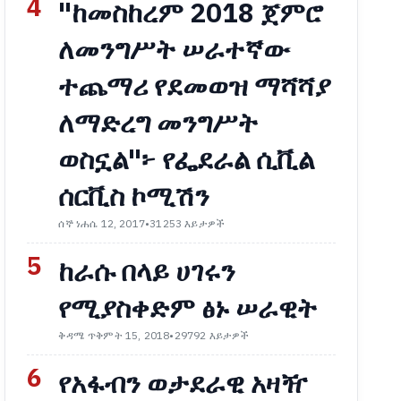
4
"ከመስከረም 2018 ጀምሮ
ለመንግሥት ሠራተኛው
ተጨማሪ የደመወዝ ማሻሻያ
ለማድረግ መንግሥት
ወስኗል"፦ የፌደራል ሲቪል
ሰርቪስ ኮሚሽን
ሰኞ ነሐሴ 12, 2017
•
31253 እይታዎች
5
ከራሱ በላይ ሀገሩን
የሚያስቀድም ፅኑ ሠራዊት
ቅዳሜ ጥቅምት 15, 2018
•
29792 እይታዎች
6
የአፋብን ወታደራዊ አዛዥ