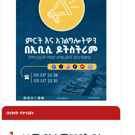
በብዛት የተነበቡ