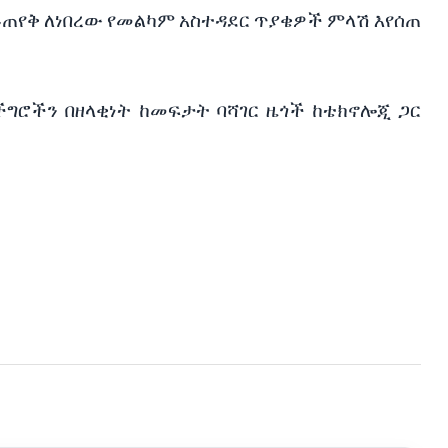
ይጠየቅ
ለነበረው
የመልካም
አስተዳደር
ጥያቄዎች
ምላሽ
እየሰጠ
ችግሮችን
በዘላቂነት
ከመፍታት
ባሻገር
ዜጎች
ከቴክኖሎጂ
ጋር