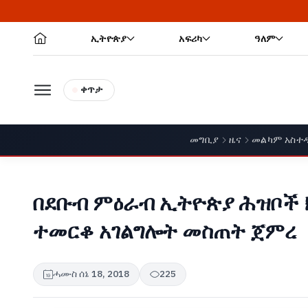
ኢትዮጵያ
አፍሪካ
ዓለም
ቀጥታ
መግቢያ
ዜና
መልካም አስተ
በደቡብ ምዕራብ ኢትዮጵያ ሕዝቦች ክ
ተመርቆ አገልግሎት መስጠት ጀምረ
ሓሙስ ሰኔ 18, 2018
225