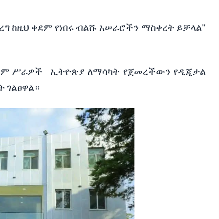
ረግ
ከዚህ
ቀደም
የነበሩ
ብልሹ
አሠራሮችን
ማስቀረት
ይቻላል
"
ርም
ሥራዎች
ኢትዮጵያ
ለማሳካት
የጀመረችውን
የዲጂታል
ት
ገልፀዋል።