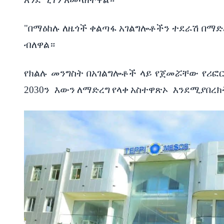
"
በማዕከሉ
ለዜጎች
ቀልጣፋ
አገልግሎቶችን
ተደራሽ
በማድ
ብለዋል።
የክልሉ
መንግስት
በአገልግሎቶች
ላይ
የጀመሯቸው
የሪፎ
2030
ን
እውን
ለማድረግ
የላቀ
አስተዋጽኦ
እንደሚያበረክ