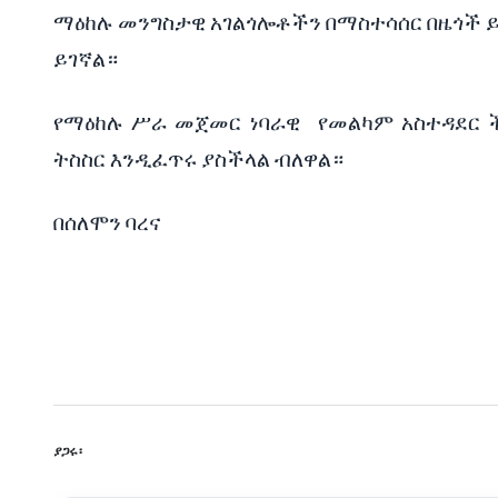
ማዕከሉ
መንግስታዊ
አገልጎሎቶችን
በማስተሳሰር
በዜጎች
ይገኛል።
የማዕከሉ
ሥራ
መጀመር
ነባራዊ
የመልካም
አስተዳደር
ትስስር
እንዲፈጥሩ
ያስችላል
ብለዋል።
በሰለሞን
ባረና
ያጋሩ፡