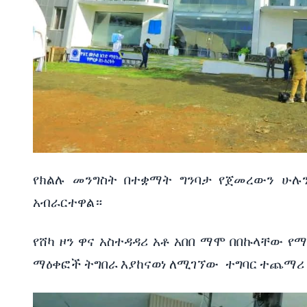
የክልሉ
መንግስት
በተቋማት
ግንባታ
የጀመረውን
ሁሉ
አብራርተዋል።
የሸካ
ዞን
ዋና
አስተዳዳሪ
አቶ
አበበ
ማሞ
በበኩላቸው
የማ
ማዕቀፎች
ትግበራ
እያከናወነ
ለሚገኘው
ተግባር
ተጨማሪ