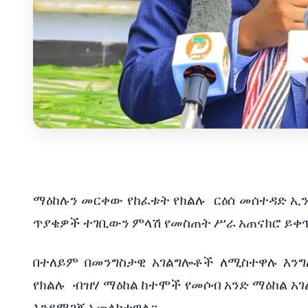
ማዕከሉን
መርቀው
የከፈቱት
የክልሉ
ርዕሰ
መሰተዳድ
ኢን
ጥያቄዎች
ተገቢውን
ምላሽ
የመስጠት
ሥራ
አጠናክሮ
ይቀ
በተለይም
በመንግስታዊ
አገልግሎቶች
ለሚስተዋሉ
እን
የክልሉ
ብዝሃ
ማዕከል
ከተሞች
የመሶብ
አንድ
ማዕከል
አገ
እንደሚገኝ
አመላክተዋል።