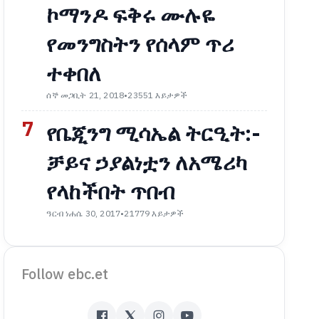
ኮማንዶ ፍቅሩ ሙሉዬ
የመንግስትን የሰላም ጥሪ
ተቀበለ
ሰኞ መጋቢት 21, 2018
•
23551 እይታዎች
7
የቤጂንግ ሚሳኤል ትርዒት:-
ቻይና ኃያልነቷን ለአሜሪካ
የላከችበት ጥበብ
ዓርብ ነሐሴ 30, 2017
•
21779 እይታዎች
Follow ebc.et