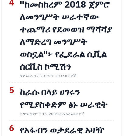
4
"ከመስከረም 2018 ጀምሮ
ለመንግሥት ሠራተኛው
ተጨማሪ የደመወዝ ማሻሻያ
ለማድረግ መንግሥት
ወስኗል"፦ የፌደራል ሲቪል
ሰርቪስ ኮሚሽን
ሰኞ ነሐሴ 12, 2017
•
31200 እይታዎች
5
ከራሱ በላይ ሀገሩን
የሚያስቀድም ፅኑ ሠራዊት
ቅዳሜ ጥቅምት 15, 2018
•
29762 እይታዎች
6
የአፋብን ወታደራዊ አዛዥ