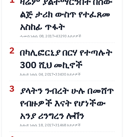
1
ዛሬም ያልተማርንበት በሰው
ልጅ ታሪክ ውስጥ የተፈጸመ
አስከፊ ጥፋት
ሓሙስ ነሐሴ 08, 2017
•
43293 እይታዎች
2
በካሊፎርኒያ በርሃ የተጣሉት
300 ሺህ መኪኖች
እሑድ ነሐሴ 04, 2017
•
33430 እይታዎች
3
ያላትን ንብረት ሁሉ በመሸጥ
የብዙዎች እናት የሆነችው
አንያ ሪንግረን ሎቨን
እሑድ ነሐሴ 18, 2017
•
31468 እይታዎች