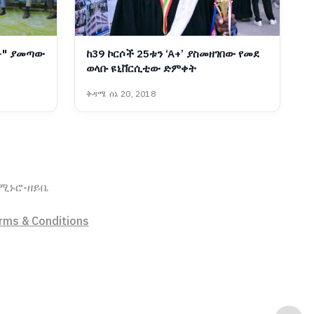
A+" ያመጣው
ከ39 ኮርሶች 25ቱን ‘A+’ ያስመዘገበው የመደ
ወላቡ ዩኒቨርሲቲው ድምቀት
ቅዳሜ ሰኔ 20, 2018
ኖሚ
ኑሮ-ዘይቤ
rms & Conditions