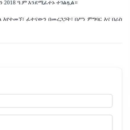
ን
2018
ዓ
.
ም
እንደሚፈተኑ
ተገልጿል።
ል
እየተመኘ፣
ፈተናውን
በመረጋጋት፣
በሥነ
ምግባር
እና
በራስ