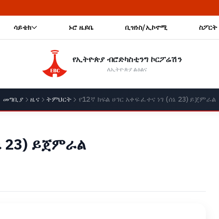
🔥 አዲስ አበ
ሳይቴክ
ኑሮ ዜይቤ
ቢዝነስ/ኢኮኖሚ
ስፖርት
የኢትዮጵያ ብሮድካስቲንግ ኮርፖሬሽን
ለኢትዮጵያ ልዕልና
መግቢያ
ዜና
ትምህርት
የ12ኛ ክፍል ሀገር አቀፍ ፈተና ነገ (ሰኔ 23) ይጀምራል
ሰኔ 23) ይጀምራል