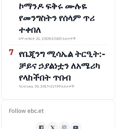
ኮማንዶ ፍቅሩ ሙሉዬ
የመንግስትን የሰላም ጥሪ
ተቀበለ
ሰኞ መጋቢት 21, 2018
•
23435 እይታዎች
7
የቤጂንግ ሚሳኤል ትርዒት:-
ቻይና ኃያልነቷን ለአሜሪካ
የላከችበት ጥበብ
ዓርብ ነሐሴ 30, 2017
•
21739 እይታዎች
Follow ebc.et