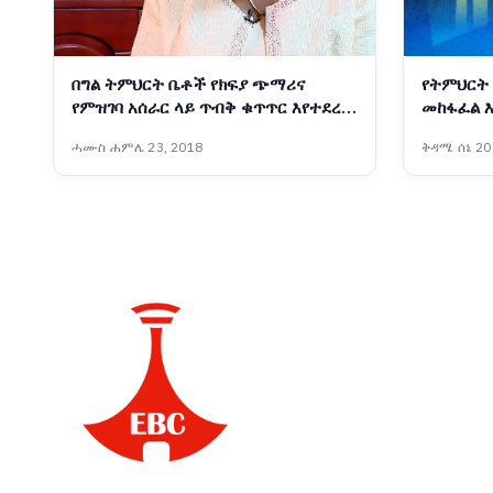
በግል ትምህርት ቤቶች የክፍያ ጭማሪና
የትምህርት
የምዝገባ አሰራር ላይ ጥብቅ ቁጥጥር እየተደረገ
መከፋፈል 
ነው፡- የአዲስ አበባ ትምህርትና ሥልጠና
መንስዔ ነው
ሓሙስ ሐምሌ 23, 2018
ቅዳሜ ሰኔ 20
ቁጥጥር ባለስልጣን