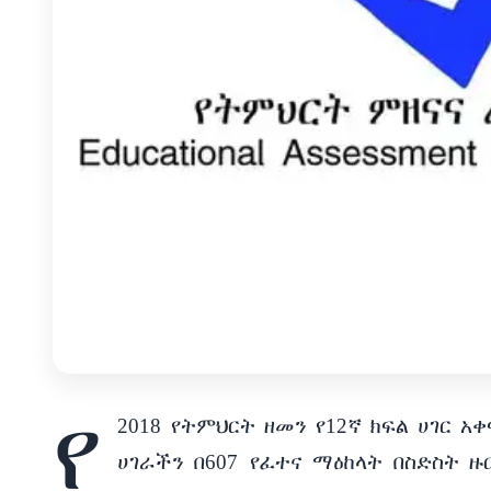
የ
2018
የትምህርት
ዘመን
የ
12
ኛ
ክፍል
ሀገር
አቀ
ሀገራችን
በ
607
የፈተና
ማዕከላት
በስድስት
ዙ