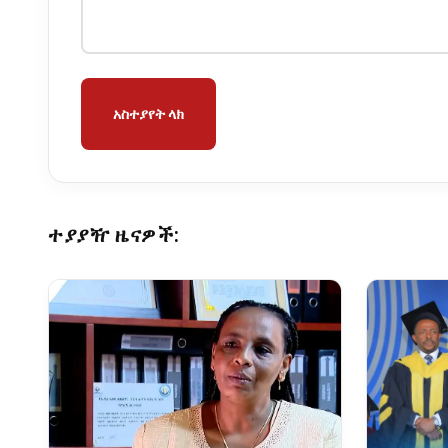
አስተያየት ላክ
ተያያዥ ዜናዎች: