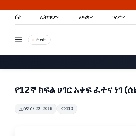
ኢትዮጵያ
አፍሪካ
ዓለም
ቀጥታ
የ12ኛ ክፍል ሀገር አቀፍ ፈተና ነገ (
ሰኞ ሰኔ 22, 2018
410