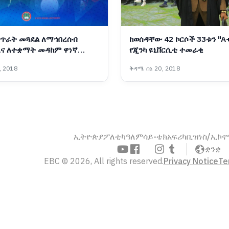
 ጥራት መጓደል ለማኅበረሰብ
ከወሰዳቸው 42 ኮርሶች 33ቱን "
እና ለተቋማት መዳከም ዋነኛ
የጂንካ ዩኒቨርሲቲ ተመራቂ
 - ፕሮፌሰር ብርሃኑ ነጋ
, 2018
ቅዳሜ ሰኔ 20, 2018
ኢትዮጵያ
ፖለቲካ
ዓለም
ሳይ-ቴክ
አፍሪካ
ቢዝነስ/ኢኮ
ቋንቋ
EBC © 2026, All rights reserved.
Privacy Notice
Te