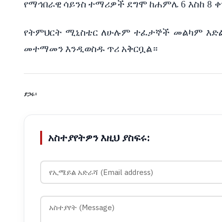
የማኅበራዊ
ሳይንስ
ተማሪዎች
ደግሞ
ከሐምሌ
6
እስከ
8
ቀ
የትምህርት
ሚኒስቴር
ለሁሉም
ተፈታኞች
መልካም
እድ
መተማመን
እንዲወስዱ
ጥሪ
አቅርቧል።
ያጋሩ፡
አስተያየትዎን እዚህ ያስፍሩ: