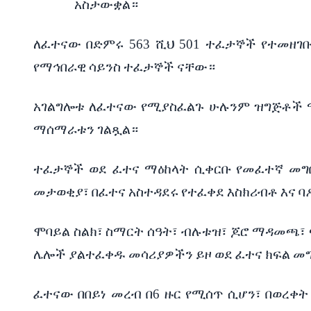
አስታውቋል።
ለፈተናው
በድምሩ
563
ሺህ
501
ተፈታኞች
የተመዘገ
የማኅበራዊ
ሳይንስ
ተፈታኞች
ናቸው።
አገልግሎቱ
ለፈተናው
የሚያስፈልጉ
ሁሉንም
ዝግጅቶች
ማሰማራቱን
ገልጿል።
ተፈታኞች
ወደ
ፈተና
ማዕከላት
ሲቀርቡ
የመፈተኛ
መግ
መታወቂያ፣
በፈተና
አስተዳደሩ
የተፈቀደ
እስክሪብቶ
እና
ባ
ሞባይል
ስልክ፣
ስማርት
ሰዓት፣
ብሉቱዝ፣
ጆሮ
ማዳመጫ፣
ሌሎች
ያልተፈቀዱ
መሳሪያዎችን
ይዞ
ወደ
ፈተና
ክፍል
መ
ፈተናው
በበይነ
መረብ
በ
6
ዙር
የሚሰጥ
ሲሆን፣
በወረቀት