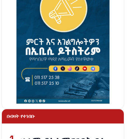
በብዛት የተነበቡ