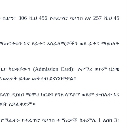
ቡ
ሲሆን፣
306
ሺህ
456
የተፈጥሮ
ሳይንስ
እና
257
ሺህ
45
ማጠናቀቁን
እና
የፈተና
አስፈጻሚዎችን
ወደ
ፈተና
ማዕከላት
ቢያ
ካርዳቸውን
(Admission Card)
፣
የተማሪ
ወይም
ህጋዊ
ዶ
ወረቀት
ይዘው
መቅረብ
ይኖርባቸዋል።
ፍላሽ
ዲስክ፣
ሜሞሪ
ካርድ፣
የግል
ላፕቶፕ
ወይም
ታብሌት
እና
ግባት
አይፈቀድም።
የሚፈተኑ
የተፈጥሮ
ሳይንስ
ተማሪዎች
ከሐምሌ
1
እስከ
3
፣