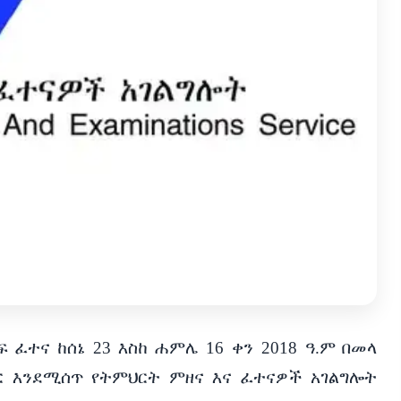
ፍ
ፈተና
ከሰኔ
23
እስከ
ሐምሌ
16
ቀን
2018
ዓ
.
ም
በመላ
ር
እንደሚሰጥ
የትምህርት
ምዘና
እና
ፈተናዎች
አገልግሎት