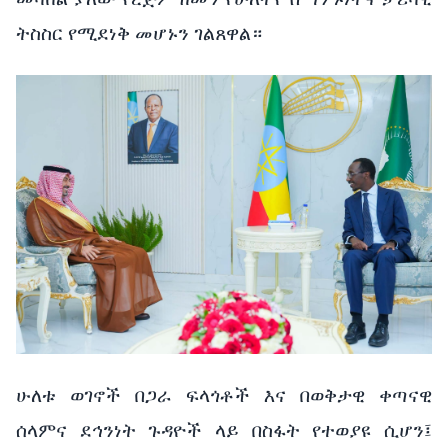
ትስስር የሚደነቅ መሆኑን ገልጸዋል።
ሁለቱ ወገኖች በጋራ ፍላጎቶች እና በወቅታዊ ቀጣናዊ
ሰላምና ደኅንነት ጉዳዮች ላይ በስፋት የተወያዩ ሲሆን፤