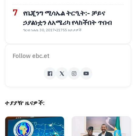
7
የቤጂንግ ሚሳኤል ትርዒት:- ቻይና
ኃያልነቷን ለአሜሪካ የላከችበት ጥበብ
ዓርብ ነሐሴ 30, 2017
•
21755 እይታዎች
Follow ebc.et
ተያያዥ ዜናዎች: