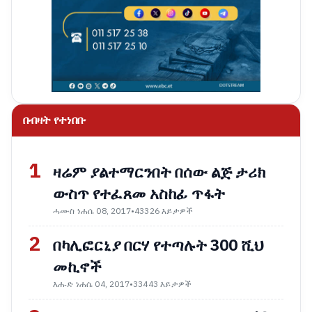
በብዛት የተነበቡ
1
ዛሬም ያልተማርንበት በሰው ልጅ ታሪክ
ውስጥ የተፈጸመ አስከፊ ጥፋት
ሓሙስ ነሐሴ 08, 2017
•
43326 እይታዎች
2
በካሊፎርኒያ በርሃ የተጣሉት 300 ሺህ
መኪኖች
እሑድ ነሐሴ 04, 2017
•
33443 እይታዎች