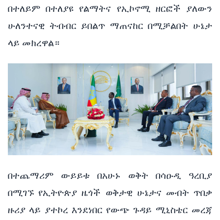
በተለይም በተለያዩ የልማትና የኢኮኖሚ ዘርፎች ያለውን
ሁለንተናዊ ትብብር ይበልጥ ማጠናከር በሚቻልበት ሁኔታ
ላይ መክረዋል።
በተጨማሪም ውይይቱ በአሁኑ ወቅት በሳዑዲ ዓረቢያ
በሚገኙ የኢትዮጵያ ዜጎች ወቅታዊ ሁኔታና መብት ጥበቃ
ዙሪያ ላይ ያተኮረ እንደነበር የውጭ ጉዳይ ሚኒስቴር መረጃ