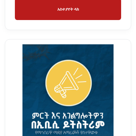
አስተያየት ላክ