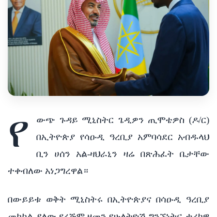
የ
ውጭ ጉዳይ ሚኒስትር ጌዲዎን ጢሞቴዎስ (ዶ/ር)
በኢትዮጵያ የሳዑዲ ዓረቢያ አምባሳደር አብዱላህ
ቢን ሀሰን አል-ዛህራኒን ዛሬ በጽሕፈት ቤታቸው
ተቀብለው አነጋግረዋል።
በውይይቱ ወቅት ሚኒስትሩ በኢትዮጵያና በሳዑዲ ዓረቢያ
መካከል ያለው የረጅም ዘመን የሁለትዮሽ ግንኙነትና ታሪካዊ