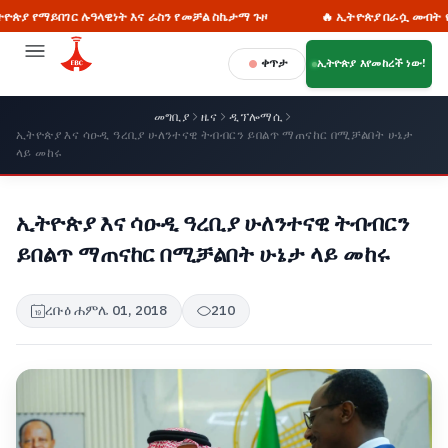
ር ሉዓላዊነት እና ራስን የመቻል ስኬታማ ጉዞ
🔥 ኢትዮጵያ በራሷ መብት የፈቃድ ጠያቂነ
ቀጥታ
ኢትዮጵያ እየመከረች ነው!
መግቢያ
ዜና
ዲፕሎማሲ
ኢትዮጵያ እና ሳዑዲ ዓረቢያ ሁለንተናዊ ትብብርን ይበልጥ ማጠናከር በሚቻልበት ሁኔታ
ላይ መከሩ
ኢትዮጵያ እና ሳዑዲ ዓረቢያ ሁለንተናዊ ትብብርን
ይበልጥ ማጠናከር በሚቻልበት ሁኔታ ላይ መከሩ
ረቡዕ ሐምሌ 01, 2018
210