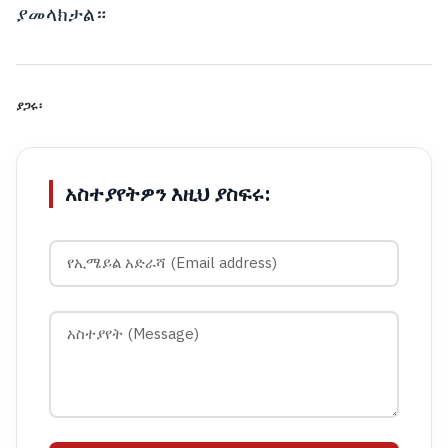
ያመላክታል።
ያጋሩ፡
አስተያየትዎን እዚህ ያስፍሩ: