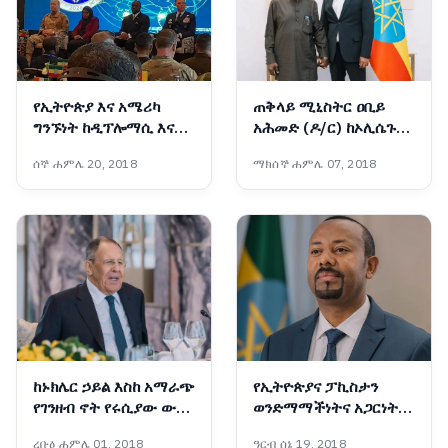
የኢትዮጵያ እና አሜሪካ
ጠቅላይ ሚኒስትር ዐቢይ
ግንኙነት ከዲፕሎማሲ እና
አሕመድ (ዶ/ር) ከኦሊሴጉን
በወታደራዊ ትብብር ወደ
ኦባሳንጆ ጋር ተወያዩ
ሰኞ ሐምሌ 20, 2018
ማክሰኞ ሐምሌ 07, 2018
ስትራቴጂያዊ አጋርነት
እየተሸጋገረ ነው - አምባሳደር
ኤርቪን ማሲንጋ
ከኑክሌር ኃይል እስከ አማራጭ
የኢትዮጵያና ፓኪስታን
የገንዘብ ኖት የሩሲያው ውጭ
ወንድማማችነትና አጋርነት
ጉዳይ ሚኒስትር በአዲስ አበባ
ይበልጥ ይጠነክራል፦ ጠቅላይ
ረቡዕ ሐምሌ 01, 2018
ዓርብ ሰኔ 19, 2018