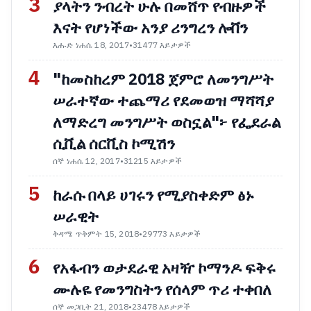
3
ያላትን ንብረት ሁሉ በመሸጥ የብዙዎች
እናት የሆነችው አንያ ሪንግረን ሎቨን
እሑድ ነሐሴ 18, 2017
•
31477 እይታዎች
4
"ከመስከረም 2018 ጀምሮ ለመንግሥት
ሠራተኛው ተጨማሪ የደመወዝ ማሻሻያ
ለማድረግ መንግሥት ወስኗል"፦ የፌደራል
ሲቪል ሰርቪስ ኮሚሽን
ሰኞ ነሐሴ 12, 2017
•
31215 እይታዎች
5
ከራሱ በላይ ሀገሩን የሚያስቀድም ፅኑ
ሠራዊት
ቅዳሜ ጥቅምት 15, 2018
•
29773 እይታዎች
6
የአፋብን ወታደራዊ አዛዥ ኮማንዶ ፍቅሩ
ሙሉዬ የመንግስትን የሰላም ጥሪ ተቀበለ
ሰኞ መጋቢት 21, 2018
•
23478 እይታዎች