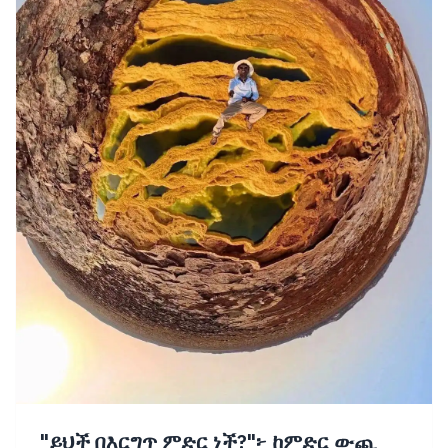
"ይህች በእርግጥ ምድር ነች?"፦ ከምድር ውጪ