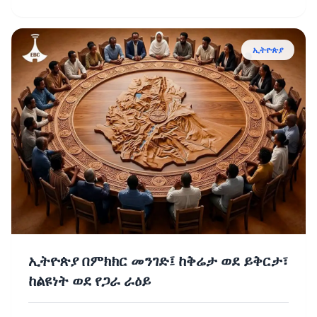
ኢትዮጵያ
ኢትዮጵያ በምክክር መንገድ፤ ከቅሬታ ወደ ይቅርታ፣
ከልዩነት ወደ የጋራ ራዕይ