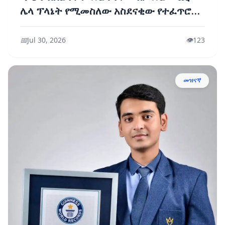
ሌላ ፕላኔት የሚመስለው አስደናቂው የተፈጥሮ
ጥበብ 'ዳሎል'
📅
Jul 30, 2026
👁️
123
መዝናኛ