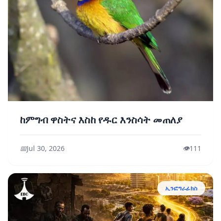
ከምግብ ዋስትና እስከ የዱር እንስሳት መጠለያ
📅
Jul 30, 2026
👁️
111
ኢንፎግራፊክስ