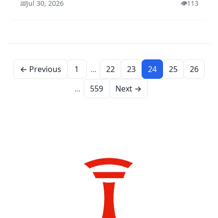
📅
Jul 30, 2026
👁️
113
← Previous
1
...
22
23
24
25
26
...
559
Next →