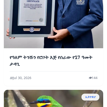
የዓለም ትንሹን የሮቦት እጅ የሰራው የ17 ዓመት
ታዳጊ
📅
Jul 30, 2026
👁️
144
ኢትዮጵያ