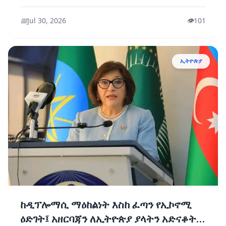
📅
Jul 30, 2026
👁️
101
ኢትዮጵያ
ከዲፕሎማሲ ማዕከልነት እስከ ፈጣን የኢኮኖሚ
ዕድገት፤ አዘርባጃን ለኢትዮጵያ ያላትን አድናቆትና