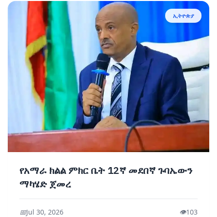
ኢትዮጵያ
የአማራ ክልል ምክር ቤት 12ኛ መደበኛ ጉባኤውን
ማካሄድ ጀመረ
📅
Jul 30, 2026
👁️
103