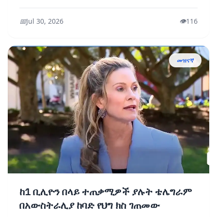
ትብብር ቃል ኪዳን አረጋገጠች
📅
Jul 30, 2026
👁️
116
መዝናኛ
ከ1 ቢሊዮን በላይ ተጠቃሚዎች ያሉት ቴሌግራም
በአውስትራሊያ ከባድ የህግ ክስ ገጠመው