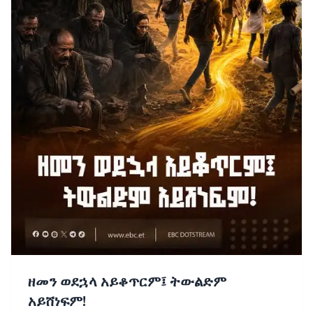
ዘመን ወደኋላ አይቆጥርም፤ ትውልድም
አይሸነፍም!