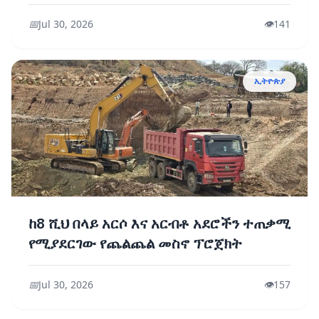
📅
Jul 30, 2026
👁️
141
ኢትዮጵያ
ከ8 ሺህ በላይ አርሶ እና አርብቶ አደሮችን ተጠቃሚ
የሚያደርገው የጨልጨል መስኖ ፕሮጀክት
📅
Jul 30, 2026
👁️
157