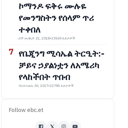
ኮማንዶ ፍቅሩ ሙሉዬ
የመንግስትን የሰላም ጥሪ
ተቀበለ
ሰኞ መጋቢት 21, 2018
•
23569 እይታዎች
7
የቤጂንግ ሚሳኤል ትርዒት:-
ቻይና ኃያልነቷን ለአሜሪካ
የላከችበት ጥበብ
ዓርብ ነሐሴ 30, 2017
•
21785 እይታዎች
Follow ebc.et