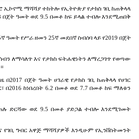
ሮ
ኢኮኖሚ
ማሻሻያ
ተከትሎ
የኢትዮጵያ
የታክስ
ገቢ
ከጠቅላላ
8
በጀት
ዓመት
ወደ
9.5
በመቶ
ከፍ
ይላል
ተብሎ
እንደሚጠበቅ
5
ኛ
ዓመት
የሥራ
ዘመን
25
ኛ
መደበኛ
ስብሰባ
ላይ
የ
2019
በጀት
ሰብን
ለማሳለጥ
እና
የታክስ
ፍትሐዊነትን
ለማረጋገጥ
የወጣው
።
ጊዜ
በ
2017
በጀት
ዓመት
ሀገራዊ
የታክስ
ገቢ
ከጠቅላላ
የሀገር
፣
በ
2016
ከነበረበት
6.2
በመቶ
ወደ
7.7
በመቶ
ከፍ
ማለቱን
ጠሉ
ድርሻው
ወደ
9.5
በመቶ
ያድጋል
ተብሎ
እንደሚገመት
ና
የገቢ
ግብር
አዋጅ
ማሻሻያዎች
እንዲሁም
የኢንቨስትመንት