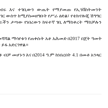
ነበሩ
እና
ተገቢውን
ውጤት
የማያመጡ
የኢንቨስትመንት
ሀገር
ውስጥ
ከሚያስመዘግቡት
የሥራ
ዕድል፣
የቴክኖሎጂ
ሽግግር
ገራችን
ታጣው
የነበረውን
ከፍተኛ
ገቢ
ለማስቀረት
ማስቻሉን
መሻሻል
ማሳየቱን
የጠቀሱት
አቶ
አሕመድ
በ
2017
በጀት
ዓመት
ን
ይፋ
አድርገዋል።
ቶ
ብቻ
መሆኑን
እና
በ
2014
ዓ
.
ም
ከነበረበት
4.1
በመቶ
አንጻር