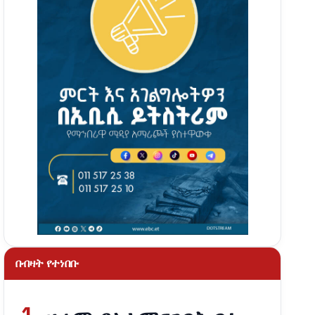
በብዛት የተነበቡ