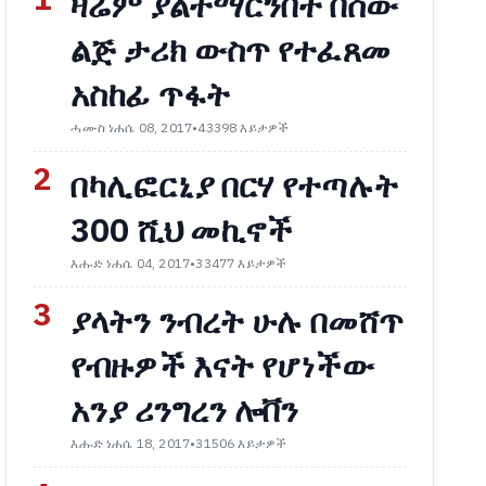
1
ዛሬም ያልተማርንበት በሰው
ልጅ ታሪክ ውስጥ የተፈጸመ
አስከፊ ጥፋት
ሓሙስ ነሐሴ 08, 2017
•
43398 እይታዎች
2
በካሊፎርኒያ በርሃ የተጣሉት
300 ሺህ መኪኖች
እሑድ ነሐሴ 04, 2017
•
33477 እይታዎች
3
ያላትን ንብረት ሁሉ በመሸጥ
የብዙዎች እናት የሆነችው
አንያ ሪንግረን ሎቨን
እሑድ ነሐሴ 18, 2017
•
31506 እይታዎች