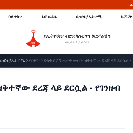
🔥 የመከላከያ ሠራዊት ፋውን
ሳይቴክ
ኑሮ ዜይቤ
ቢዝነስ/ኢኮኖሚ
ስፖርት
የኢትዮጵያ ብሮድካስቲንግ ኮርፖሬሽን
ለኢትዮጵያ ልዕልና
ቢዝነስ/ኢኮኖሚ
የበጀት ጉድለቱ በ7 ዓመታት ውስጥ ዝቅተኛው ደረጃ ላይ ደርሷል -
ቅተኛው ደረጃ ላይ ደርሷል - የገንዘብ