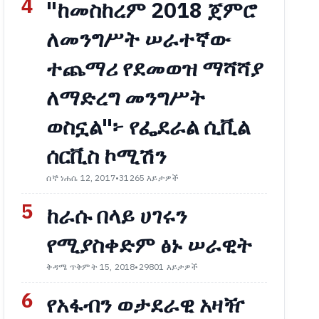
4
"ከመስከረም 2018 ጀምሮ
ለመንግሥት ሠራተኛው
ተጨማሪ የደመወዝ ማሻሻያ
ለማድረግ መንግሥት
ወስኗል"፦ የፌደራል ሲቪል
ሰርቪስ ኮሚሽን
ሰኞ ነሐሴ 12, 2017
•
31265 እይታዎች
5
ከራሱ በላይ ሀገሩን
የሚያስቀድም ፅኑ ሠራዊት
ቅዳሜ ጥቅምት 15, 2018
•
29801 እይታዎች
6
የአፋብን ወታደራዊ አዛዥ