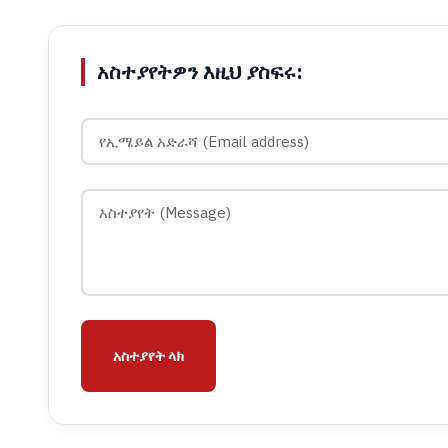
አስተያየትዎን እዚህ ያስፍሩ:
አስተያየት ላክ