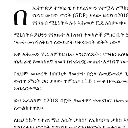
በ
ኢትዮጵያ
ተግባራዊ
የተደረገውን
የተሟላ
የማክ
የሀገር
ውስጥ
ምርት
(GDP)
ያለው
ድርሻ
በ
201
የገንዘብ
ሚኒስትሩ
አቶ
አሕመድ
ሺዴ
አስታወቁ።
ሚኒስትሩ
ይህንን
የገለጹት
ለሕዝብ
ተወካዮች
ምክር
ቤት
ዓመት
መነሻ
ዕቅድን
ለውይይት
ባቀረቡበት
ወቅት
ነው።
አቶ
አሕመድ
ሽዴ
ለምክር
ቤቱ
እንደገለጹት፣
የግብር
አሰባ
ብሔራዊ
የመካከለኛ
ዘመን
ስትራቴጂ
ውጤት
እያስገኘ
ነው
በዚህም
መሠረት
ከበርካታ
ዓመታት
በኋላ
ለመጀመሪያ
ውስጥ
ምርት
ጋር
ያለው
ጥምርታ
በ
1.6
በመቶ
በመጨመር
አብራርተዋል።
ይህ
አፈጻጸም
በ
2018
በጀት
ዓመትም
ተጠናክሮ
በመቀ
አመልክተዋል።
ለዚህ
ስኬት
የተጨማሪ
እሴት
ታክስ፣
የኤክሳይዝ
ታክስ
እ
ማበረታቻ
ሥርዓት
ማሻሻያ
መደረጉ
በዋናነት
ይጠቀሳሉ።