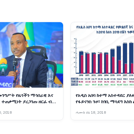
መንግሥት የዜጎችን ማኅበራዊ እና
የአዲስ አበባ ከተማ አስተዳደር ያለ
 ተጠቃሚነት ያረጋገጡ ዘርፈ ብዙ
የፋይናንስ ጉዞ፣ ከገቢ ማሳደግ እስከ
ባራትን አከናውኗል - ርዕሰ
የበጀት ሽግግር
, 2018
ሓሙስ ሰኔ 18, 2018
ኢንጂነር ነጋሽ ዋጌሾ (ዶ/ር)