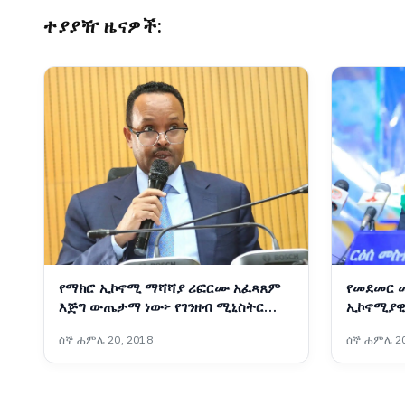
ተያያዥ ዜናዎች:
የማክሮ ኢኮኖሚ ማሻሻያ ሪፎርሙ አፈጻጸም
የመደመር 
እጅግ ውጤታማ ነው፦ የገንዘብ ሚኒስትር
ኢኮኖሚያዊ
አህመድ ሺዴ
የልማት ተግ
ሰኞ ሐምሌ 20, 2018
ሰኞ ሐምሌ 20
መስተዳድር 