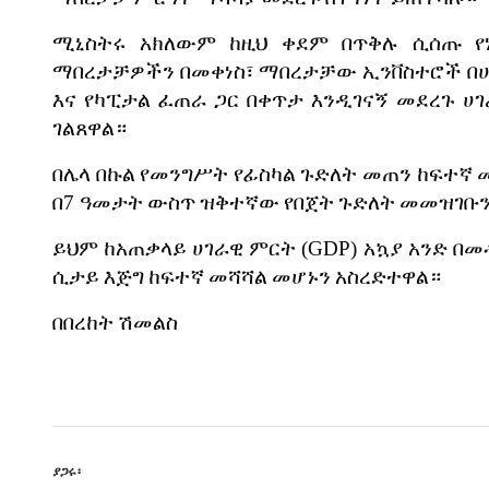
ሚኒስትሩ
አክለውም
ከዚህ
ቀደም
በጥቅሉ
ሲሰጡ
የ
ማበረታቻዎችን
በመቀነስ፣
ማበረታቻው
ኢንቨስተሮች
በ
እና
የካፒታል
ፈጠራ
ጋር
በቀጥታ
እንዲገናኝ
መደረጉ
ሀ
ገልጸዋል።
በሌላ
በኩል
የመንግሥት
የፊስካል
ጉድለት
መጠን
ከፍተኛ
በ
7
ዓመታት
ውስጥ
ዝቅተኛው
የበጀት
ጉድለት
መመዝገቡ
ይህም
ከአጠቃላይ
ሀገራዊ
ምርት
(GDP)
አኳያ
አንድ
በመ
ሲታይ
እጅግ
ከፍተኛ
መሻሻል
መሆኑን
አስረድተዋል።
በበረከት
ሽመልስ
ያጋሩ፡