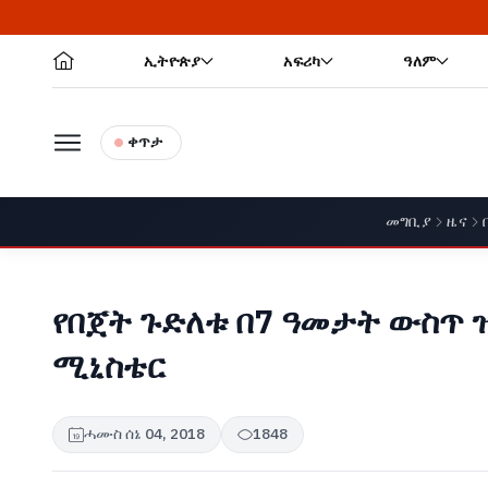
ኢትዮጵያ
አፍሪካ
ዓለም
ቀጥታ
መግቢያ
ዜና
የበጀት ጉድለቱ በ7 ዓመታት ውስጥ ዝ
ሚኒስቴር
ሓሙስ ሰኔ 04, 2018
1848