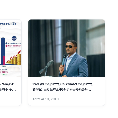
ፉ ዓመታት
የገዳ ልዩ የኢኮኖሚ ዞን የክልሉን የኢኮኖሚ
 ልማት ተኮር
ሽግግር ወደ አምራችነትና ተወዳዳሪነት
የመለወጥ ሚናውን እየተወጣ ነው፡- ርዕሰ
ቅዳሜ ሰኔ 13, 2018
መስተዳድር ሽመልስ አብዲሳ