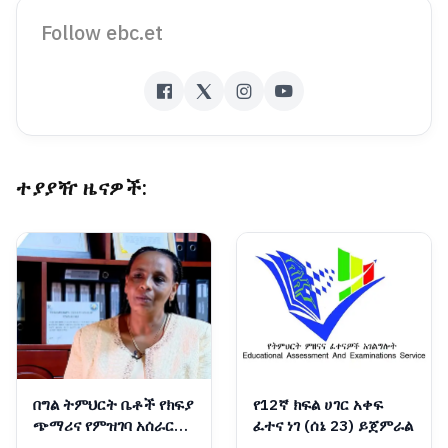
Follow ebc.et
ተያያዥ ዜናዎች:
በግል ትምህርት ቤቶች የክፍያ
የ12ኛ ክፍል ሀገር አቀፍ
ጭማሪና የምዝገባ አሰራር
ፈተና ነገ (ሰኔ 23) ይጀምራል
ላይ ጥብቅ ቁጥጥር እየተደረገ