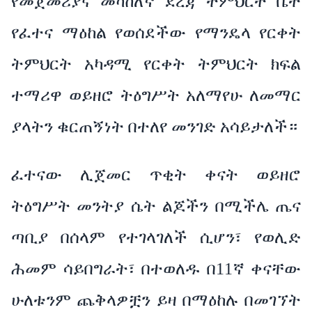
የመጀመሪያና መካከለኛ ደረጃ ትምህርት ቤት
የፈተና ማዕከል የወሰደችው የማንዴላ የርቀት
ትምህርት አካዳሚ የርቀት ትምህርት ክፍል
ተማሪዋ ወይዘሮ ትዕግሥት አለማየሁ ለመማር
ያላትን ቁርጠኝነት በተለየ መንገድ አሳይታለች።
ፈተናው ሊጀመር ጥቂት ቀናት ወይዘሮ
ትዕግሥት መንትያ ሴት ልጆችን በሚችሌ ጤና
ጣቢያ በሰላም የተገላገለች ሲሆን፣ የወሊድ
ሕመም ሳይበግራት፣ በተወለዱ በ11ኛ ቀናቸው
ሁለቱንም ጨቅላዎቿን ይዛ በማዕከሉ በመገኘት