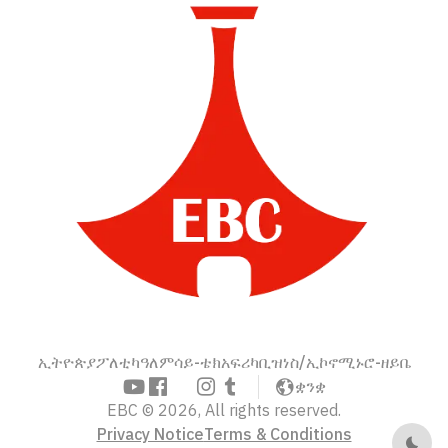
ኢትዮጵያ
ፖለቲካ
ዓለም
ሳይ-ቴክ
አፍሪካ
ቢዝነስ/ኢኮኖሚ
ኑሮ-ዘይቤ
ቋንቋ
EBC © 2026, All rights reserved.
Privacy Notice
Terms & Conditions