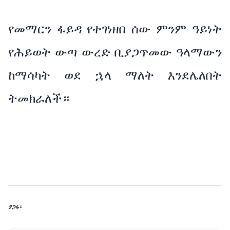
የመማርን ፋይዳ የተገነዘበ ሰው ምንም ዓይነት
የሕይወት ውጣ ውረድ ቢያጋጥመው ዓላማውን
ከማሳካት ወደ ኋላ ማለት እንደሌለበት
ትመክራለች።
ያጋሩ፡