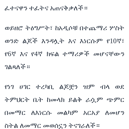
ፈተናዋን ተፈትና አጠናቅቃለች።
ወይዘሮ ትዕግሥት፣ ከአዲሶቹ በተጨማሪ ሦስት
ወንድ ልጆች እንዳሏት እና እነርሱም የ10ኛ፣
የ6ኛ እና የ4ኛ ክፍል ተማሪዎች መሆናቸውን
ገልጻለች።
የነገ ሀገር ተረካቢ ልጆቿን ዝም ብላ ወደ
ትምህርት ቤት ከመላክ ይልቅ ራሷም ጭምር
በመማር ለእነርሱ መልካም አርአያ ለመሆን
ስትል ለመማር መወሰኗን ትናገራለች።