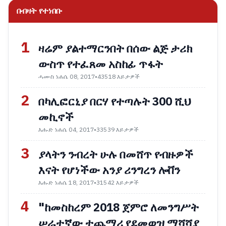
በብዛት የተነበቡ
1
ዛሬም ያልተማርንበት በሰው ልጅ ታሪክ
ውስጥ የተፈጸመ አስከፊ ጥፋት
ሓሙስ ነሐሴ 08, 2017
•
43518 እይታዎች
2
በካሊፎርኒያ በርሃ የተጣሉት 300 ሺህ
መኪኖች
እሑድ ነሐሴ 04, 2017
•
33539 እይታዎች
3
ያላትን ንብረት ሁሉ በመሸጥ የብዙዎች
እናት የሆነችው አንያ ሪንግረን ሎቨን
እሑድ ነሐሴ 18, 2017
•
31542 እይታዎች
4
"ከመስከረም 2018 ጀምሮ ለመንግሥት
ሠራተኛው ተጨማሪ የደመወዝ ማሻሻያ