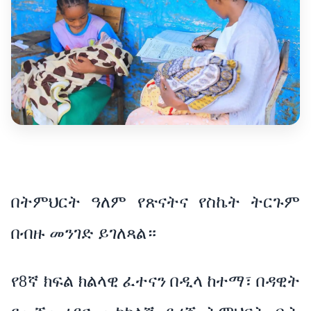
በትምህርት ዓለም የጽናትና የስኬት ትርጉም
በብዙ መንገድ ይገለጻል።
የ8ኛ ክፍል ክልላዊ ፈተናን በዲላ ከተማ፣ በዳዊት