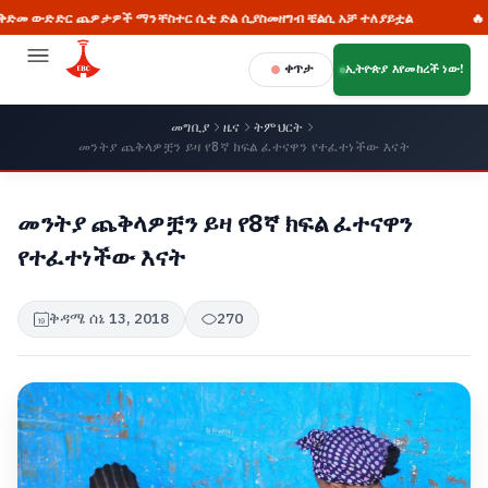
ድድር ጨዎታዎች ማንቸስተር ሲቲ ድል ሲያስመዘግብ ቼልሲ አቻ ተለያይቷል
🔥 “የልማት
ቀጥታ
ኢትዮጵያ እየመከረች ነው!
መግቢያ
ዜና
ትምህርት
መንትያ ጨቅላዎቿን ይዛ የ8ኛ ክፍል ፈተናዋን የተፈተነችው እናት
መንትያ ጨቅላዎቿን ይዛ የ8ኛ ክፍል ፈተናዋን
የተፈተነችው እናት
ቅዳሜ ሰኔ 13, 2018
270