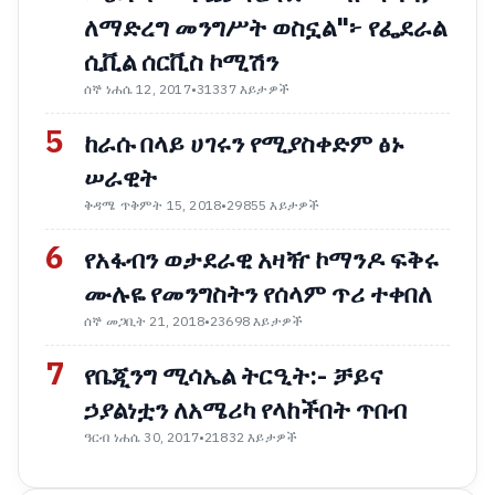
ለማድረግ መንግሥት ወስኗል"፦ የፌደራል
ሲቪል ሰርቪስ ኮሚሽን
ሰኞ ነሐሴ 12, 2017
•
31337 እይታዎች
5
ከራሱ በላይ ሀገሩን የሚያስቀድም ፅኑ
ሠራዊት
ቅዳሜ ጥቅምት 15, 2018
•
29855 እይታዎች
6
የአፋብን ወታደራዊ አዛዥ ኮማንዶ ፍቅሩ
ሙሉዬ የመንግስትን የሰላም ጥሪ ተቀበለ
ሰኞ መጋቢት 21, 2018
•
23698 እይታዎች
7
የቤጂንግ ሚሳኤል ትርዒት:- ቻይና
ኃያልነቷን ለአሜሪካ የላከችበት ጥበብ
ዓርብ ነሐሴ 30, 2017
•
21832 እይታዎች