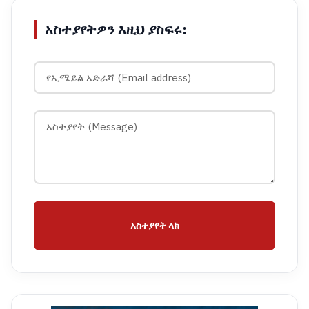
አስተያየትዎን እዚህ ያስፍሩ:
አስተያየት ላክ