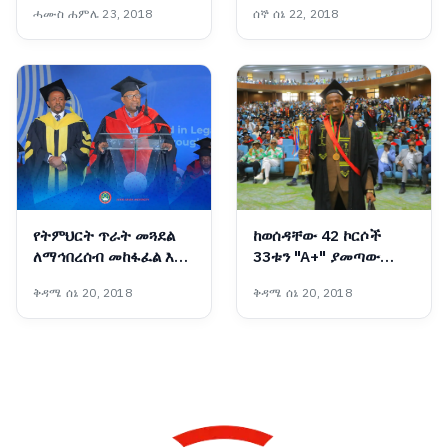
ሓሙስ ሐምሌ 23, 2018
ሰኞ ሰኔ 22, 2018
ነው፡- የአዲስ አበባ
ትምህርትና ሥልጠና ቁጥጥር
ባለስልጣን
የትምህርት ጥራት መጓደል
ከወሰዳቸው 42 ኮርሶች
ለማኅበረሰብ መከፋፈል እና
33ቱን "A+" ያመጣው
ለተቋማት መዳከም ዋነኛ
የጂንካ ዩኒቨርሲቲ ተመራቂ
ቅዳሜ ሰኔ 20, 2018
ቅዳሜ ሰኔ 20, 2018
መንስዔ ነው - ፕሮፌሰር
ብርሃኑ ነጋ