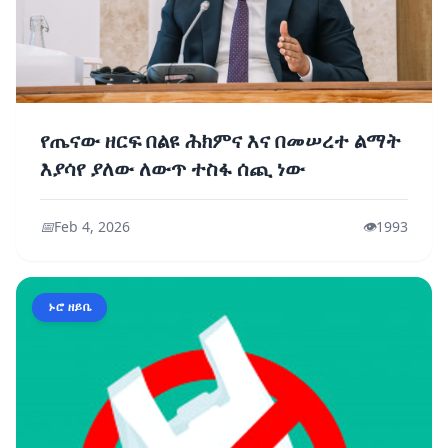
የጤናው ዘርፍ በልዩ ሕክምና እና በመሠረተ ልማት
እያሳየ ያለው ለውጥ ተስፋ ሰጪ ነው
📅
Feb 4, 2026
👁️
1993
ኑሮ ዘይቤ