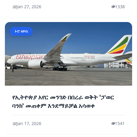
📅
Jan 27, 2026
👁️
1338
ኑሮ ዘይቤ
የኢትዮጵያ አየር መንገድ በበረራ ወቅት 'ፓወር
ባንክ' መጠቀም እንደማይቻል አሳወቀ
📅
Jan 17, 2026
👁️
1541