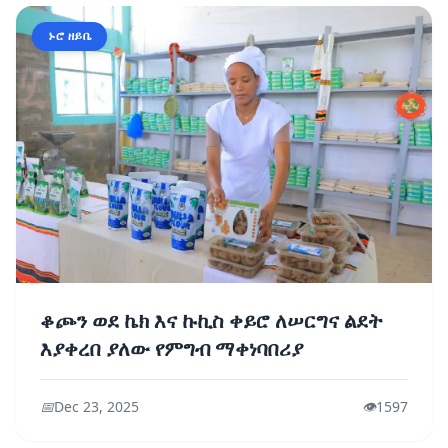
ኑሮ ዘይቤ
ቆጮን ወደ ኬክ እና ኩኪስ ቀይሮ ለሠርግና ልደት
እያቀረበ ያለው የምግብ ማቀነባበሪያ
📅
Dec 23, 2025
👁️
1597