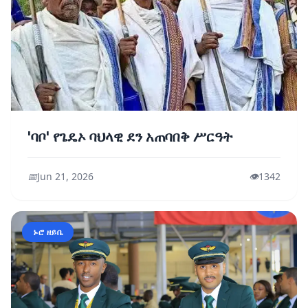
'ባቦ' የጌዴኦ ባህላዊ ደን አጠባበቅ ሥርዓት
📅
Jun 21, 2026
👁️
1342
ኑሮ ዘይቤ