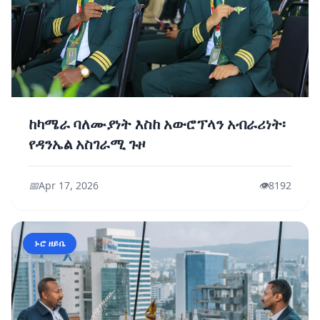
ከካሜራ ባለሙያነት እስከ አውሮፕላን አብራሪነት፡
የዳንኤል አስገራሚ ጉዞ
📅
Apr 17, 2026
👁️
8192
ኑሮ ዘይቤ