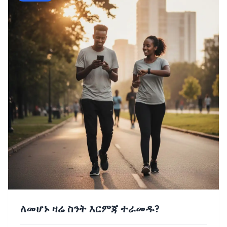
ለመሆኑ ዛሬ ስንት እርምጃ ተራመዱ?