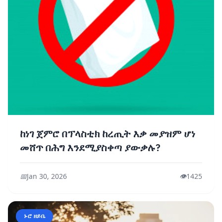
ከነገ ጀምሮ በፕላስቲክ ከረጢት እቃ መያዝም ሆነ
መሸጥ በሕግ እንደሚያስቀጣ ያውቃሉ?
📅
Jan 30, 2026
👁️
1425
ኑሮ ዘይቤ