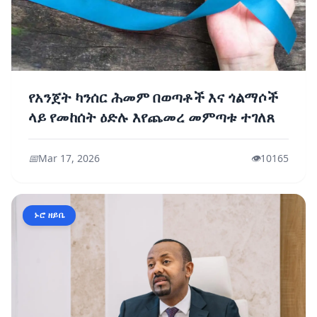
የአንጀት ካንሰር ሕመም በወጣቶች እና ጎልማሶች
ላይ የመከሰት ዕድሉ እየጨመረ መምጣቱ ተገለጸ
📅
Mar 17, 2026
👁️
10165
ኑሮ ዘይቤ