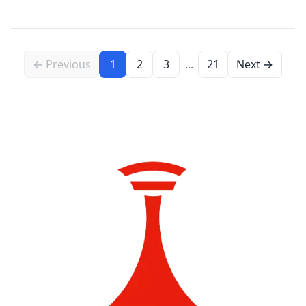
← Previous
1
2
3
...
21
Next →