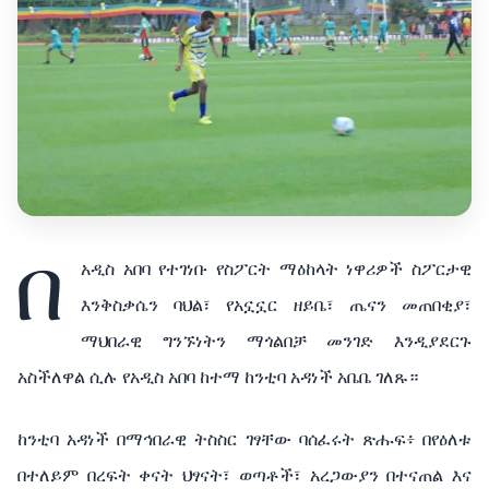
በ
አዲስ አበባ የተገነቡ የስፖርት ማዕከላት ነዋሪዎች ስፖርታዊ
እንቅስቃሴን ባህል፣ የአኗኗር ዘይቤ፣ ጤናን መጠበቂያ፣
ማህበራዊ ግንኙነትን ማጎልበቻ መንገድ እንዲያደርጉ
አስችለዋል ሲሉ የአዲስ አበባ ከተማ ከንቲባ አዳነች አቤቤ ገለጹ።
ከንቲባ አዳነች በማኅበራዊ ትስስር ገፃቸው ባሰፈሩት ጽሑፍ፥ በየዕለቱ
በተለይም በረፍት ቀናት ህፃናት፣ ወጣቶች፣ አረጋውያን በተናጠል እና