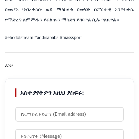
በመሆኑ ህብረተሰቡ ወደ ማዕከላቱ በመሄድ ስፖርታዊ እንቅስቃሴ
የማድረግ ልምምዱን ይበልጡን ማሳደግ ይገባዋል ሲሉ ገልጸዋል።
#ebcdotstream #addisababa #masssport
ያጋሩ፡
አስተያየትዎን እዚህ ያስፍሩ: