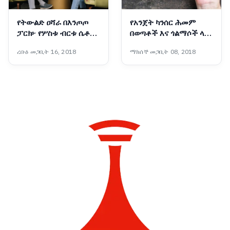
የትውልድ ዐሻራ በእንጦጦ
የአንጀት ካንሰር ሕመም
ፓርክ፦ የሦስቱ ብርቱ ሴቶች
በወጣቶች እና ጎልማሶች ላይ
ስኬት በጠቅላይ ሚኒስትር
የመከሰት ዕድሉ እየጨመረ
ረቡዕ መጋቢት 16, 2018
ማክሰኞ መጋቢት 08, 2018
ዐቢይ አሕመድ (ዶ/ር) ዕይታ
መምጣቱ ተገለጸ