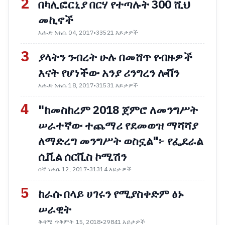
2
በካሊፎርኒያ በርሃ የተጣሉት 300 ሺህ
መኪኖች
እሑድ ነሐሴ 04, 2017
•
33521 እይታዎች
3
ያላትን ንብረት ሁሉ በመሸጥ የብዙዎች
እናት የሆነችው አንያ ሪንግረን ሎቨን
እሑድ ነሐሴ 18, 2017
•
31531 እይታዎች
4
"ከመስከረም 2018 ጀምሮ ለመንግሥት
ሠራተኛው ተጨማሪ የደመወዝ ማሻሻያ
ለማድረግ መንግሥት ወስኗል"፦ የፌደራል
ሲቪል ሰርቪስ ኮሚሽን
ሰኞ ነሐሴ 12, 2017
•
31314 እይታዎች
5
ከራሱ በላይ ሀገሩን የሚያስቀድም ፅኑ
ሠራዊት
ቅዳሜ ጥቅምት 15, 2018
•
29841 እይታዎች