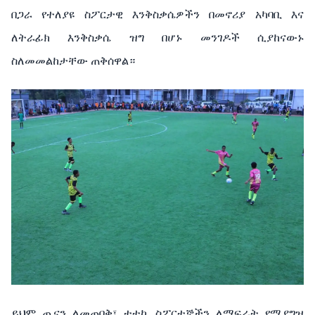
በጋራ የተለያዩ ስፖርታዊ እንቅስቃሴዎችን በመኖሪያ አካባቢ እና
ለትራፊክ እንቅስቃሴ ዝግ በሆኑ መንገዶች ሲያከናውኑ
ስለመመልከታቸው ጠቅሰዋል።
ይህም ጤናን ለመጠበቅ፣ ተተኪ ስፖርተኞችን ለማፍራት የሚያግዝ