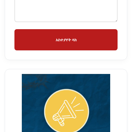
አስተያየት ላክ