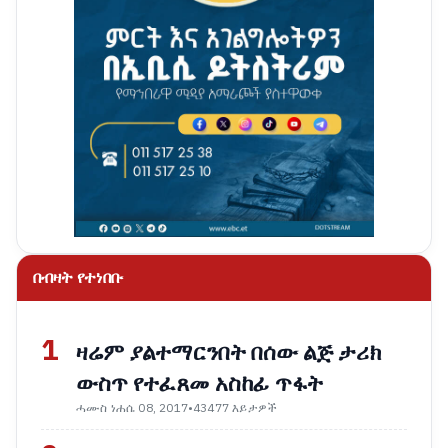
በብዛት የተነበቡ
1
ዛሬም ያልተማርንበት በሰው ልጅ ታሪክ
ውስጥ የተፈጸመ አስከፊ ጥፋት
ሓሙስ ነሐሴ 08, 2017
•
43477 እይታዎች