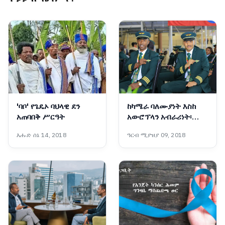
'ባቦ' የጌዴኦ ባህላዊ ደን
ከካሜራ ባለሙያነት እስከ
አጠባበቅ ሥርዓት
አውሮፕላን አብራሪነት፡
የዳንኤል አስገራሚ ጉዞ
እሑድ ሰኔ 14, 2018
ዓርብ ሚያዝያ 09, 2018