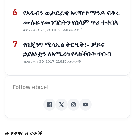
6
የአፋብን ወታደራዊ አዛዥ ኮማንዶ ፍቅሩ
ሙሉዬ የመንግስትን የሰላም ጥሪ ተቀበለ
ሰኞ መጋቢት 21, 2018
•
23668 እይታዎች
7
የቤጂንግ ሚሳኤል ትርዒት:- ቻይና
ኃያልነቷን ለአሜሪካ የላከችበት ጥበብ
ዓርብ ነሐሴ 30, 2017
•
21815 እይታዎች
Follow ebc.et
ተያያዥ ዜናዎች: