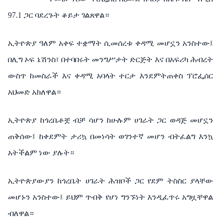
97.1 ጋር ባደረጉት ቆይታ ገልጸዋል።
ኢትዮጵያ ዓለም አቀፍ ተቋማት ሲመሰረቱ ቀዳሚ መሆኗን አንስተው፤
በሊግ ኦፍ ኔሽንስ፣ በተባበሩት መንግሥታት ድርጅት እና በአፍሪካ ሕብረት
ውስጥ ከመስራች እና ቀዳሚ አባላት ተርታ እንደምትጠቀስ ፕሮፌሰር
አህመድ አክለዋል።
ኢትዮጵያ ከጎረቤቶቿ ብቻ ሳሆን ከሁሉም ሀገራት ጋር ወዳጅ መሆኗን
ጠቅሰው፤ ከቀደምት ታሪኳ በመነሳት ወገንተኛ መሆን ብትፈልግ እንኳ
አትችልም ነው ያሉት።
ኢትዮጵያውያን ከጎረቤት ሀገራት ሕዝቦች ጋር የደም ትስስር ያላቸው
መሆኑን አንስተው፤ ይህም ጥብቅ የሆነ ግንኙነት እንዲፈጥሩ አግዟቸዋል
ብለዋል።