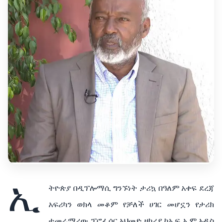
ኢ
ትዮጵያ በዲፕሎማሲ ግንኙነት ታሪኳ በዓለም አቀፍ ደረጃ
አፍሪካን ወክላ መቆም የቻለች ሀገር መሆኗን የታሪክ
ተመራማሪው ፕሮፌሰር አህመድ ዘካሪያ ከኤፍ ኤም አዲስ