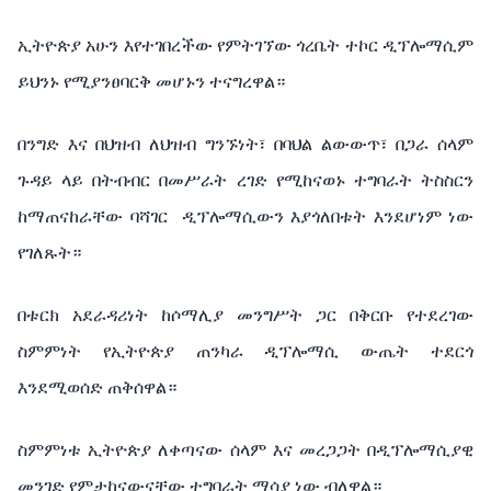
ኢትዮጵያ አሁን እየተገበረችው የምትገኘው ጎረቤት ተኮር ዲፕሎማሲም
ይህንኑ የሚያንፀባርቅ መሆኑን ተናግረዋል።
በንግድ እና በህዝብ ለህዝብ ግንኙነት፣ በባህል ልውውጥ፣ በጋራ ሰላም
ጉዳይ ላይ በትብብር በመሥራት ረገድ የሚከናወኑ ተግባራት ትስስርን
ከማጠናከራቸው ባሻገር ዲፕሎማሲውን እያጎለበቱት እንደሆነም ነው
የገለጹት።
በቱርክ አደራዳሪነት ከሶማሊያ መንግሥት ጋር በቅርቡ የተደረገው
ስምምነት የኢትዮጵያ ጠንካራ ዲፕሎማሲ ውጤት ተደርጎ
እንደሚወሰድ ጠቅሰዋል።
ስምምነቱ ኢትዮጵያ ለቀጣናው ሰላም እና መረጋጋት በዲፕሎማሲያዊ
መንገድ የምታከናውናቸው ተግባራት ማሳያ ነው ብለዋል።