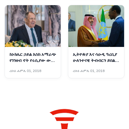
ኤርቪን ማሲንጋ
ከኑክሌር ኃይል እስከ አማራጭ
ኢትዮጵያ እና ሳዑዲ ዓረቢያ
የገንዘብ ኖት የሩሲያው ውጭ
ሁለንተናዊ ትብብርን ይበልጥ
ጉዳይ ሚኒስትር በአዲስ አበባ
ማጠናከር በሚቻልበት ሁኔታ
ረቡዕ ሐምሌ 01, 2018
ረቡዕ ሐምሌ 01, 2018
ለምን ተገኙ?
ላይ መከሩ