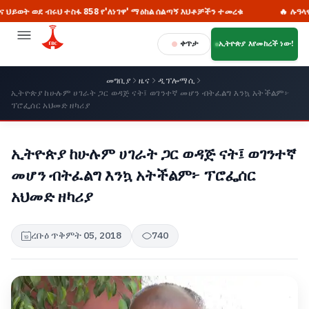
ደ ብሩህ ተስፋ 858 የ'ለነገዋ' ማዕከል ሰልጣኝ እህቶቻችን ተመረቁ
🔥 ሉዓላዊነትን ከማስ
ቀጥታ
ኢትዮጵያ እየመከረች ነው!
መግቢያ
ዜና
ዲፕሎማሲ
ኢትዮጵያ ከሁሉም ሀገራት ጋር ወዳጅ ናት፤ ወገንተኛ መሆን ብትፈልግ እንኳ አትችልም፦
ፕሮፌሰር አህመድ ዘካሪያ
ኢትዮጵያ ከሁሉም ሀገራት ጋር ወዳጅ ናት፤ ወገንተኛ
መሆን ብትፈልግ እንኳ አትችልም፦ ፕሮፌሰር
አህመድ ዘካሪያ
ረቡዕ ጥቅምት 05, 2018
740