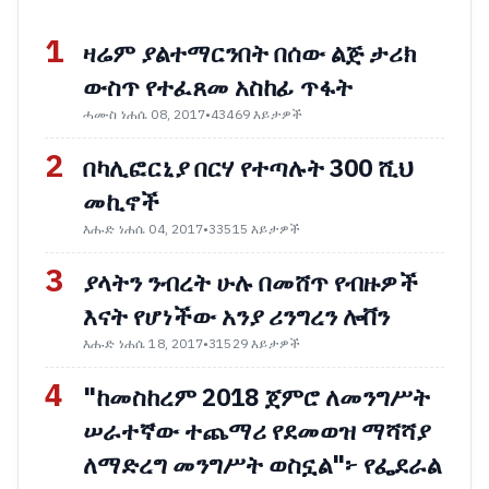
1
ዛሬም ያልተማርንበት በሰው ልጅ ታሪክ
ውስጥ የተፈጸመ አስከፊ ጥፋት
ሓሙስ ነሐሴ 08, 2017
•
43469 እይታዎች
2
በካሊፎርኒያ በርሃ የተጣሉት 300 ሺህ
መኪኖች
እሑድ ነሐሴ 04, 2017
•
33515 እይታዎች
3
ያላትን ንብረት ሁሉ በመሸጥ የብዙዎች
እናት የሆነችው አንያ ሪንግረን ሎቨን
እሑድ ነሐሴ 18, 2017
•
31529 እይታዎች
4
"ከመስከረም 2018 ጀምሮ ለመንግሥት
ሠራተኛው ተጨማሪ የደመወዝ ማሻሻያ
ለማድረግ መንግሥት ወስኗል"፦ የፌደራል