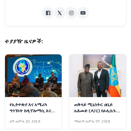
ተያያዥ ዜናዎች:
የኢትዮጵያ እና አሜሪካ
ጠቅላይ ሚኒስትር ዐቢይ
ግንኙነት ከዲፕሎማሲ እና
አሕመድ (ዶ/ር) ከኦሊሴጉን
በወታደራዊ ትብብር ወደ
ኦባሳንጆ ጋር ተወያዩ
ሰኞ ሐምሌ 20, 2018
ማክሰኞ ሐምሌ 07, 2018
ስትራቴጂያዊ አጋርነት
እየተሸጋገረ ነው - አምባሳደር