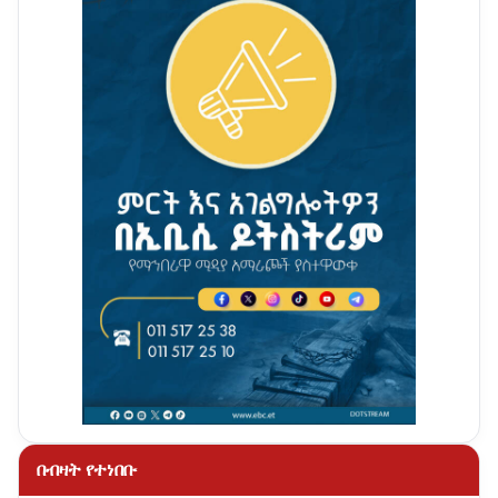
በብዛት የተነበቡ