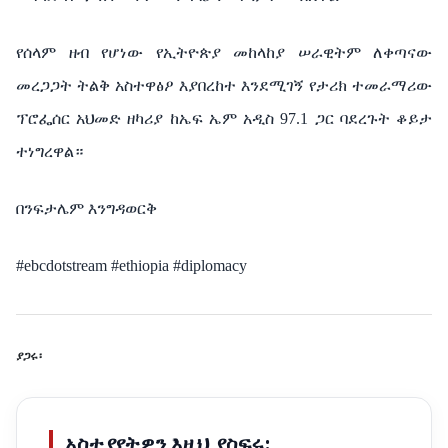
የሰላም ዘብ የሆነው የኢትዮጵያ መከላከያ ሠራዊትም ለቀጣናው
መረጋጋት ትልቅ አስተዋፅዖ እያበረከተ እንደሚገኝ የታሪክ ተመራማሪው
ፕሮፌሰር አህመድ ዘካሪያ ከኤፍ ኤም አዲስ 97.1 ጋር ባደረጉት ቆይታ
ተነግረዋል።
በንፍታሌም እንግዳወርቅ
#ebcdotstream #ethiopia #diplomacy
ያጋሩ፡
አስተያየትዎን እዚህ ያስፍሩ: