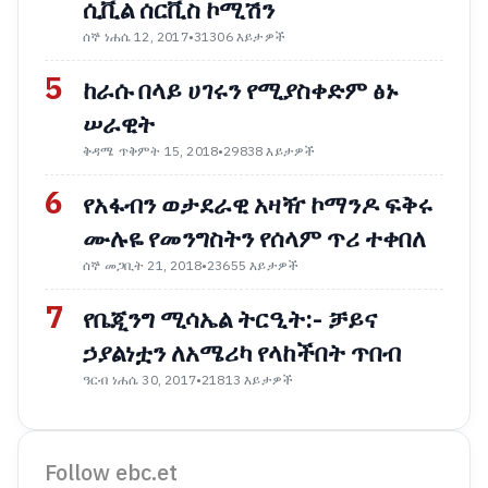
ሲቪል ሰርቪስ ኮሚሽን
ሰኞ ነሐሴ 12, 2017
•
31306 እይታዎች
5
ከራሱ በላይ ሀገሩን የሚያስቀድም ፅኑ
ሠራዊት
ቅዳሜ ጥቅምት 15, 2018
•
29838 እይታዎች
6
የአፋብን ወታደራዊ አዛዥ ኮማንዶ ፍቅሩ
ሙሉዬ የመንግስትን የሰላም ጥሪ ተቀበለ
ሰኞ መጋቢት 21, 2018
•
23655 እይታዎች
7
የቤጂንግ ሚሳኤል ትርዒት:- ቻይና
ኃያልነቷን ለአሜሪካ የላከችበት ጥበብ
ዓርብ ነሐሴ 30, 2017
•
21813 እይታዎች
Follow ebc.et