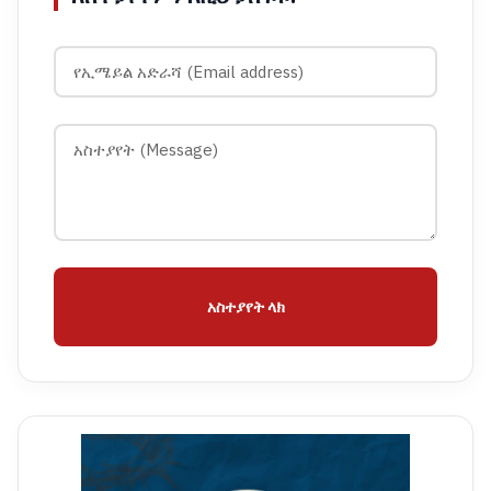
አስተያየት ላክ