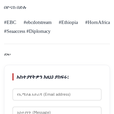
በዮናስ በድሉ
#EBC #ebcdotstream #Ethiopia #HornAfrica
#Seaaccess #Diplomacy
ያጋሩ፡
አስተያየትዎን እዚህ ያስፍሩ: