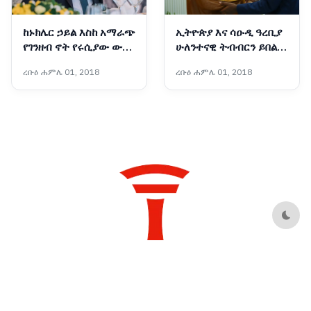
ከኑክሌር ኃይል እስከ አማራጭ
ኢትዮጵያ እና ሳዑዲ ዓረቢያ
የገንዘብ ኖት የሩሲያው ውጭ
ሁለንተናዊ ትብብርን ይበልጥ
ጉዳይ ሚኒስትር በአዲስ አበባ
ማጠናከር በሚቻልበት ሁኔታ
ረቡዕ ሐምሌ 01, 2018
ረቡዕ ሐምሌ 01, 2018
ለምን ተገኙ?
ላይ መከሩ
Dark