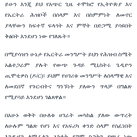
ይሁን እንጂ ይህ የአጭር ጊዜ ተሞክሮ የኢትዮጵያ እና
የኤርትራ ሕዝቦች በሰላም እና በስምምነት ለመኖር
ያላቸውን ከፍተኛ ፍላጎት እና ምኞት በድጋሚ ያሳዩበት
ቅፅበት እንደሆነ ነው የገለጹት።
በሚያሳዝን ሁኔታ የኤርትራ መንግሥት ይህን የሕዝብ ስሜት
አልተጋራም ያሉት የውጭ ጉዳይ ሚኒስትሩ ጌዲዮን
ጢሞቲዎስ (ዶ/ር)፣ ይህም የሀገሪቱ መንግሥት ለሰላማዊ እና
ለመደበኛ የጉርብትና ግንኙነት ያለውን ጥላቻ በግልጽ
የሚያሳይ እንደሆነ ገልጸዋል።
በአሁኑ ወቅት በሁለቱ ሀገራት መካከል ያለው ውጥረት
ለሁሉም ግልጽ የሆነ እና የአፍሪካ ቀንድ ሰላም የሰፈነበት
እንዲሆን ለሚፈልጉ አካላት ደግሞ ስጋትን የጫረ ነው