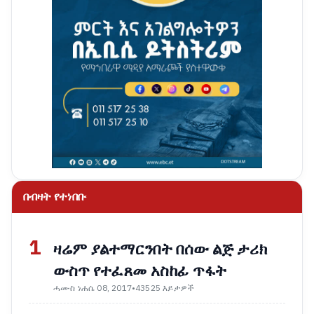
በብዛት የተነበቡ
1
ዛሬም ያልተማርንበት በሰው ልጅ ታሪክ
ውስጥ የተፈጸመ አስከፊ ጥፋት
ሓሙስ ነሐሴ 08, 2017
•
43525 እይታዎች