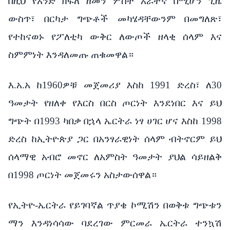
በዚህ የአንድ ክፍለ ዘመን ሦስት አራተኛ በሚሆን ጊዜ
ውስጥ፣ በርካታ ግጭቶች መካሄዳቸውንም በመግለጽ፣
የተከናወኑ የፖለቲካ ውቅር ለውጦች ዘላቂ ሰላም እና
ስምምነት እንዳለመጡ ጠቁመዋል።
እ.አ.አ ከ1960ዎቹ መጀመሪያ እስከ 1991 ድረስ፣ ለ30
ዓመታት የዘለቀ የእርስ በርስ ጦርነት እንደነበር እና ይህ
ግጭት በ1993 ካበቃ በኋላ ኤርትራ ነፃ ሀገር ሆና እስከ 1998
ድረስ ከኢትዮጵያ ጋር በአንፃራዊነት ሰላም ብትኖርም ይህ
ሰላማዊ አብሮ መኖር ለአምስት ዓመታት ያህል ሳይዘልቅ
በ1998 ጦርነት መጀመሩን አስታውሰዋል።
የኢትዮ-ኤርትራ የይገባኛል ጥያቄ ኮሚሽን በወቅቱ ግጭቱን
ማን እንዳነሳሳው ባደረገው ምርመራ ኤርትራ ተንኳሽ