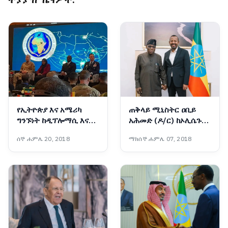
የኢትዮጵያ እና አሜሪካ
ጠቅላይ ሚኒስትር ዐቢይ
ግንኙነት ከዲፕሎማሲ እና
አሕመድ (ዶ/ር) ከኦሊሴጉን
በወታደራዊ ትብብር ወደ
ኦባሳንጆ ጋር ተወያዩ
ሰኞ ሐምሌ 20, 2018
ማክሰኞ ሐምሌ 07, 2018
ስትራቴጂያዊ አጋርነት
እየተሸጋገረ ነው - አምባሳደር
ኤርቪን ማሲንጋ