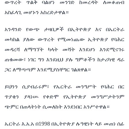
ውጥረት ጥልቅ ባልሆነ መንገድ ከመረዳት ለመቆጠብ
አስፈላጊ መሆኑን አስረድታዋል።
አንዳንድ የውጭ ታዛቢዎች በኢትዮጵያ እና በኤርትራ
መካከል ያለው ውጥረት የሚመነጨው ኢትዮጵያ የባሕር
መዳረሻ ለማግኘት ካላት መሻት እንደሆነ እንደሚናገሩ
ጠቁመው፣ ነገር ግን እንደዚህ ያሉ ግምቶችን ከታሪካዊ ዳራ
ጋር ለማጣጣም እንደሚያስቸግር ገልጸዋል።
ይህንን ሲያብራሩም፣ የኤርትራ መንግሥት የባሕር በር
ጥያቄን ያላነሡ የቀድሞ የኢትዮጵያ መንግሥታትንም
ጭምር በጠላትነት ሲመለከት እንደነበር አንሥተዋል።
ኤርትራ እ.አ.አ በ1998 በኢትዮጵያ ሉዓዊነት ላይ መጠነ ሰፊ