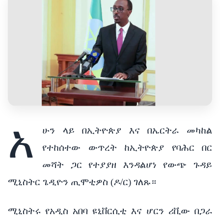
አ
ሁን ላይ በኢትዮጵያ እና በኤርትራ መካከል
የተከሰተው ውጥረት ከኢትዮጵያ የባሕር በር
መሻት ጋር የተያያዘ እንዳልሆነ የውጭ ጉዳይ
ሚኒስትር ጌዲዮን ጢሞቲዎስ (ዶ/ር) ገለጹ።
ሚኒስትሩ የአዲስ አበባ ዩኒቨርሲቲ እና ሆርን ሪቪው በጋራ