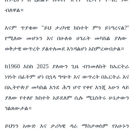
ብለዋል።
እናም ጥያቄው
"
ይህ ታሪካዊ ክስተት ምን ይነግረናል?
"
የሚለው መሆኑን እና በሁለቱ ሀገራት መካከል ያለው
ወቅታዊ ውጥረት ያልተለመደ እንዳልሆነ አስምረውበታል።
ከ1960 እስከ 2025 ያለውን ጊዜ ብንመለከት ከኤርትራ
ነፃነት በፊትም ሆነ በኋላ ግጭት እና ውጥረት በኤርትራ እና
በኢትዮጵያ መካከል እንደ ሕግ ሆኖ የቀየ እንጂ አሁን ላይ
ያለው የተለየ ክስተት አይደለም ሲሉ ሚኒስትሩ ሁኔታውን
ገልጸውታል።
ይህንን አውድ እና ታሪካዊ ዳራ ማስታወስም የአሁኑን