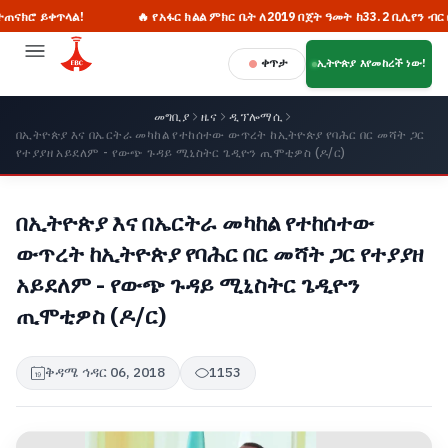
!
🔥 የአፋር ክልል ምክር ቤት ለ2019 በጀት ዓመት ከ33.2 ቢሊየን ብር በላይ አፀደቀ
ቀጥታ
ኢትዮጵያ እየመከረች ነው!
መግቢያ
ዜና
ዲፕሎማሲ
በኢትዮጵያ እና በኤርትራ መካከል የተከሰተው ውጥረት ከኢትዮጵያ የባሕር በር መሻት ጋር
የተያያዘ አይደለም - የውጭ ጉዳይ ሚኒስትር ጌዲዮን ጢሞቲዎስ (ዶ/ር)
በኢትዮጵያ እና በኤርትራ መካከል የተከሰተው
ውጥረት ከኢትዮጵያ የባሕር በር መሻት ጋር የተያያዘ
አይደለም - የውጭ ጉዳይ ሚኒስትር ጌዲዮን
ጢሞቲዎስ (ዶ/ር)
ቅዳሜ ኅዳር 06, 2018
1153