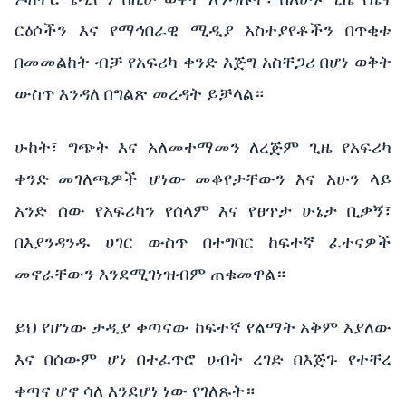
ርዕሶችን እና የማኅበራዊ ሚዲያ አስተያየቶችን በጥቂቱ
በመመልከት ብቻ የአፍሪካ ቀንድ እጅግ አስቸጋሪ በሆነ ወቅት
ውስጥ እንዳለ በግልጽ መረዳት ይቻላል።
ሁከት፣
ግጭት
እና
አለመተማመን
ለረጅም
ጊዜ
የአፍሪካ
ቀንድ
መገለጫዎች ሆነው
መቆየታቸውን እና አሁን ላይ
አንድ ሰው
የአፍሪካን
የሰላም
እና
የፀጥታ
ሁኔታ
ቢቃኝ፣
በእያንዳንዱ
ሀገር
ውስጥ
በተግባር
ከፍተኛ
ፈተናዎች
መኖራቸውን እንደሚገነዝብም ጠቁመዋል።
ይህ የሆነው ታዲያ ቀጣናው ከፍተኛ የልማት አቅም እያለው
እና በሰውም ሆነ በተፈጥሮ ሀብት ረገድ በእጅጉ የተቸረ
ቀጣና ሆኖ ሳለ እንደሆነ ነው የገለጹት።