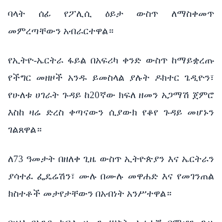
ባላት ሰፊ የፖሊሲ ዕይታ ውስጥ ለማስቀመጥ
መምረጣቸውን አብራርተዋል።
የኢትዮ-ኤርትራ ፋይል በአፍሪካ ቀንድ ውስጥ ከማይቋረጡ
የችግር መዘዞች አንዱ ይመስላል ያሉት ዶክተር ጌዲዮን፣
የሁለቱ ሀገራት ጉዳይ ከ20ኛው ክፍለ ዘመን አጋማሽ ጀምሮ
እስከ ዛሬ ድረስ ቀጣናውን ሲያውክ የቆየ ጉዳይ መሆኑን
ገልጸዋል።
ለ73 ዓመታት በዘለቀ ጊዜ ውስጥ ኢትዮጵያን እና ኤርትራን
ያሳተፈ ፌዴሬሽን፣ ሙሉ በሙሉ መዋሐድ እና የመገንጠል
ክስተቶች መታየታቸውን በአብነት አንሥተዋል።