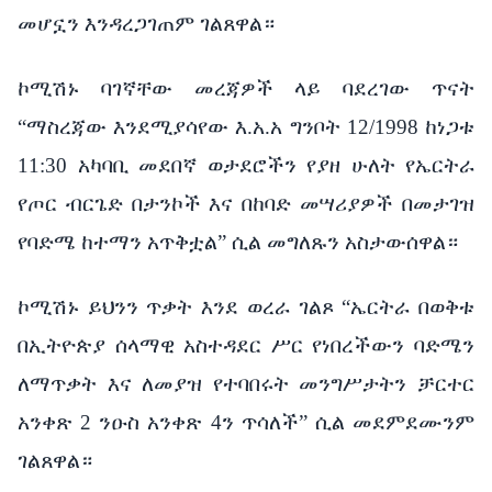
መሆኗን እንዳረጋገጠም ገልጸዋል።
ኮሚሽኑ ባገኛቸው መረጃዎች ላይ ባደረገው ጥናት
“ማስረጃው እንደሚያሳየው እ.አ.አ ግንቦት 12/1998 ከነጋቱ
11:30 አካባቢ መደበኛ ወታደሮችን የያዘ ሁለት የኤርትራ
የጦር ብርጌድ በታንኮች እና በከባድ መሣሪያዎች በመታገዝ
የባድሜ ከተማን አጥቅቷል” ሲል መግለጹን አስታውሰዋል።
ኮሚሽኑ ይህንን ጥቃት እንደ ወረራ ገልጾ “ኤርትራ በወቅቱ
በኢትዮጵያ ሰላማዊ አስተዳደር ሥር የነበረችውን ባድሜን
ለማጥቃት እና ለመያዝ የተባበሩት መንግሥታትን ቻርተር
አንቀጽ 2 ንዑስ አንቀጽ 4ን ጥሳለች” ሲል መደምደሙንም
ገልጸዋል።