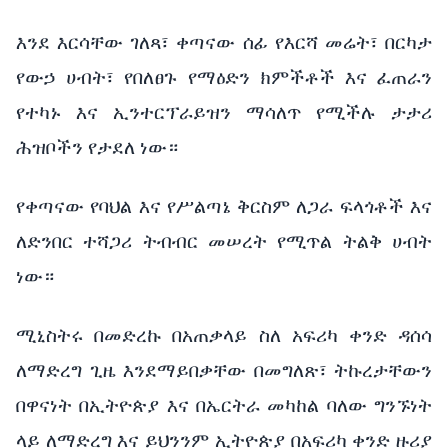
እንደ እርሳቸው ገለጻ፣ ቀጣናው ሰፊ የእርሻ መሬት፣ በርካታ
የውኃ ሀብት፣ የበለፀጉ የማዕድን ክምችቶች እና ፈጠራን
የተካኑ እና ኢንተርፕራይዝን ማሳለጥ የሚችሉ ታታሪ
ሕዝቦችን የታደለ ነው።
የቀጣናው የባህል እና የሥልጣኔ ቅርስም ለጋራ ፍላጎቶች እና
ለድንበር ተሻጋሪ ትብብር መሠረት የሚጥል ትልቅ ሀብት
ነው።
ሚኒስትሩ በመድረኩ በአጠቃላይ ስለ አፍሪካ ቀንድ ዳሰሳ
ለማድረግ ጊዜ እንደማይበቃቸው በመግለጽ፣ ትኩረታቸውን
በዋናነት በኢትዮጵያ እና በኤርትራ መካከል ባለው ግንኙነት
ላይ ለማድረግ እና ይህንንም ኢትዮጵያ በአፍሪካ ቀንድ ዙሪያ