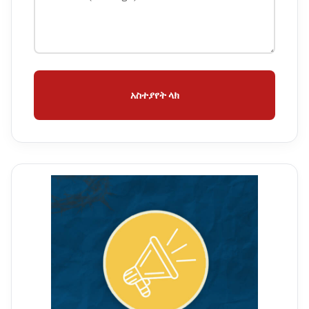
አስተያየት ላክ