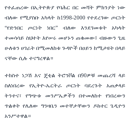
የተፈጠረው በኢትዮጵያ የባሕር በር መሻት ምክንያት ነው
ብለው የሚያስቡ አካላት ከ1998-2000 የተደረገው ጦርነት
“የድንበር ጦርነት ነበር” ብለው እንደገመቱት አካላት
ተመሳሳይ ስህተት እየሠሩ መሆኑን ጠቁመው፤ ብዙውን ጊዜ
ሁለቱን ሀገራት በሚመለከቱ ጉዳዮች በዐይን ከሚታዩት በላይ
ናቸው ሲሉ ተናግረዋል።
ተከስተ ነጋሽ እና ጄቲል ትሮንቮል በ90ዎቹ መጨረሻ ላይ
ስለነበረው የኢትዮ-ኤርትራ ጦርነት ባደረጉት አጠቃላይ
ትንተና፣ የግጭቱ መንሥኤዎችን በተመለከተ የነበረውን
ጥልቀት የሌለው ግንዛቤን መተቸታቸውን ዶክተር ጌዲዮን
አንሥተዋል።