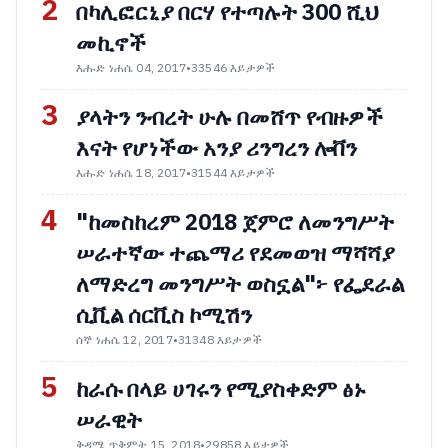
2
በካሊፎርኒያ በርሃ የተጣሉት 300 ሺህ
መኪኖች
እሑድ ነሐሴ 04, 2017
•
33546 እይታዎች
3
ያላትን ንብረት ሁሉ በመሸጥ የብዙዎች
እናት የሆነችው አንያ ሪንግረን ሎቨን
እሑድ ነሐሴ 18, 2017
•
31544 እይታዎች
4
"ከመስከረም 2018 ጀምሮ ለመንግሥት
ሠራተኛው ተጨማሪ የደመወዝ ማሻሻያ
ለማድረግ መንግሥት ወስኗል"፦ የፌደራል
ሲቪል ሰርቪስ ኮሚሽን
ሰኞ ነሐሴ 12, 2017
•
31348 እይታዎች
5
ከራሱ በላይ ሀገሩን የሚያስቀድም ፅኑ
ሠራዊት
ቅዳሜ ጥቅምት 15, 2018
•
29858 እይታዎች