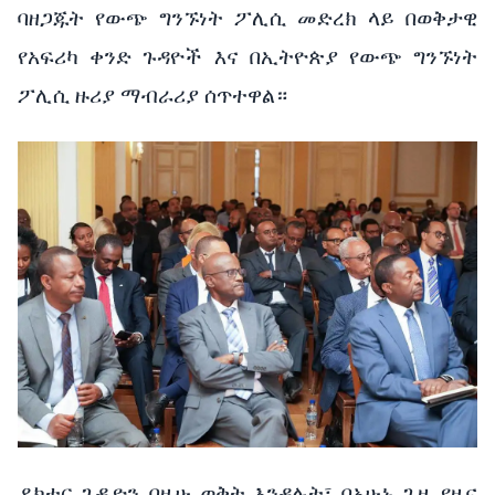
ባዘጋጁት
የውጭ ግንኙነት ፖሊሲ መድረክ ላይ በወቅታዊ
የአፍሪካ ቀንድ ጉዳዮች እና በኢትዮጵያ የውጭ ግንኙነት
ፖሊሲ ዙሪያ ማብራሪያ ሰጥተዋል።
ዶክተር ጌዲዮን በዚሁ ወቅት እንዳሉት፣ በአሁኑ ጊዜ የዜና