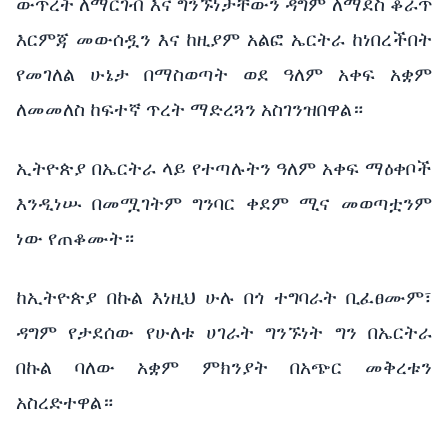
ውጥረት ለማርገብ እና ግንኙነታቸውን ዳግም ለማደስ ቆራጥ
እርምጃ መውሰዷን እና ከዚያም አልፎ ኤርትራ ከነበረችበት
የመገለል ሁኔታ በማስወጣት ወደ ዓለም አቀፍ አቋም
ለመመለስ ከፍተኛ ጥረት ማድረጓን አስገንዝበዋል።
ኢትዮጵያ በኤርትራ ላይ የተጣሉትን ዓለም አቀፍ ማዕቀቦች
እንዲነሡ በመሟገትም ግንባር ቀደም ሚና መወጣቷንም
ነው የጠቆሙት።
ከኢትዮጵያ በኩል እነዚህ ሁሉ በጎ ተግባራት ቢፈፀሙም፣
ዳግም የታደሰው የሁለቱ ሀገራት ግንኙነት ግን በኤርትራ
በኩል ባለው አቋም ምክንያት በአጭር መቅረቱን
አስረድተዋል።