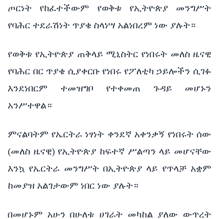
ጦርነት የከፈተችውም የወቅቱ የኢትዮጵያ መንግሥት
የባሕር ተደራሽነት ጥያቄ ስላነሣ አልነበረም ነው ያሉት።
የወቅቱ የኢትዮጵያ ጠቅላይ ሚኒስትር የነበሩት መለስ ዜናዊ
የባሕር በር ጥያቄ ሲያቀርቡ የነበሩ የፖለቲካ ኃይሎችን ሲገፉ
እንደነበርም ተመዝግቦ የተቀመጠ ጉዳይ መሆኑን
አንሥተዋል።
ምናልባትም የኤርትራ ነፃነት ቀንደኛ አቀንቃኝ የነበሩት ሰው
(መለስ ዜናዊ) የኢትዮጵያ ከፍተኛ ሥልጣን ላይ መሆናቸው
እንኳ የኤርትራ መንግሥት በኢትዮጵያ ላይ የጥላቻ አቋም
ከመያዝ አልገታውም ነበር ነው ያሉት።
በመሆኑም አሁን
በሁለቱ ሀገራት መካከል ያለው ውጥረት