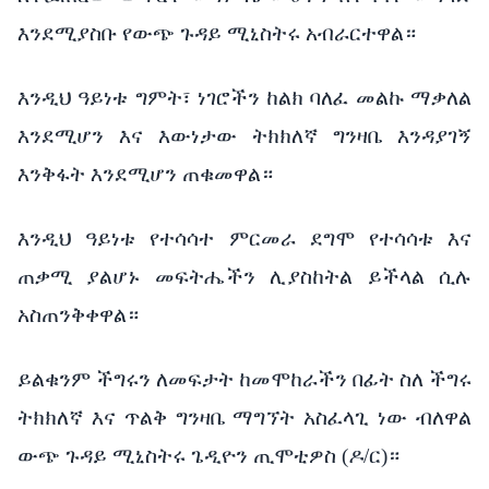
እንደሚያስቡ የውጭ ጉዳይ ሚኒስትሩ አብራርተዋል።
እንዲህ ዓይነቱ ግምት፣ ነገሮችን ከልክ ባለፈ መልኩ ማቃለል
እንደሚሆን እና እውነታው ትክክለኛ ግንዛቤ እንዳያገኝ
እንቅፋት እንደሚሆን ጠቁመዋል።
እንዲህ ዓይነቱ የተሳሳተ ምርመራ ደግሞ የተሳሳቱ እና
ጠቃሚ ያልሆኑ መፍትሔችን ሊያስከትል ይችላል ሲሉ
አስጠንቅቀዋል።
ይልቁንም ችግሩን ለመፍታት ከመሞከራችን በፊት ስለ ችግሩ
ትክክለኛ እና ጥልቅ ግንዛቤ ማግኘት አስፈላጊ ነው ብለዋል
ውጭ ጉዳይ ሚኒስትሩ ጌዲዮን ጢሞቲዎስ (ዶ/ር)።