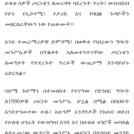
ሁለቱ ሰዎች ጦርነቱን ለመረዳት ባደረጉት ጥረት፣ ውስብስብ
የሆኑ የኢኮኖሚ፣ የታሪክ እና የባህል ጉዳዮችን
መዘርዘራቸውን ነው የጠቆሙት።
እንደ ተመራማሪዎቹ ድምዳሜ፣ በወቅቱ የነበረውን ግጭት
መንሥኤዎች በጥልቀት አለመተንተናቸው ጦርነቱን
ለመግታት የተደረጉት ጥረቶች ውጤታማ እንዳይሆኑ
አድርጓል።
ባድሜ ከተማን በተመለከተ የተነሣው የድንበር ግጭት
ለ1990ዎቹ ጦርነት መንሥኤ ሆኗል በሚል በስህተት
እንደተገመተው ሁሉ፣ አሁንም አንዳንዶች የአሰብ ወደብ
የሁለቱ ሀገራት የውዝግብ አንጓ እና በሁለቱ ሀገሮች መካከል
ለተፈጠረው ውጥረት መንሥኤ መሆኑን በተሳሳተ መንገድ