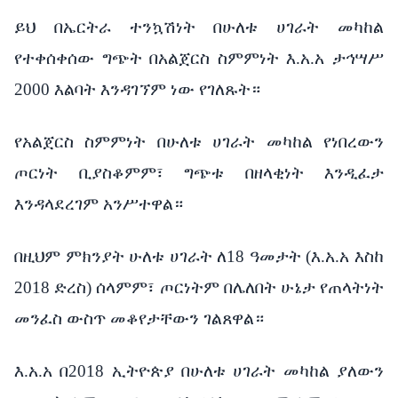
ይህ በኤርትራ ተንኳሽነት በሁለቱ ሀገራት መካከል
የተቀሰቀሰው ግጭት በአልጀርስ ስምምነት እ.አ.አ ታኅሣሥ
2000 እልባት እንዳገኘም ነው የገለጹት።
የአልጀርስ ስምምነት በሁለቱ ሀገራት መካከል የነበረውን
ጦርነት ቢያስቆምም፣ ግጭቱ በዘላቂነት እንዲፈታ
እንዳላደረገም አንሥተዋል።
በዚህም ምክንያት ሁለቱ ሀገራት ለ18 ዓመታት (እ.አ.አ እስከ
2018 ድረስ) ሰላምም፣ ጦርነትም በሌለበት ሁኔታ የጠላትነት
መንፈስ ውስጥ መቆየታቸውን ገልጸዋል።
እ.አ.አ በ2018 ኢትዮጵያ በሁለቱ ሀገራት መካከል ያለውን