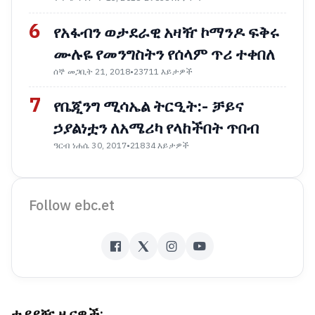
6
የአፋብን ወታደራዊ አዛዥ ኮማንዶ ፍቅሩ
ሙሉዬ የመንግስትን የሰላም ጥሪ ተቀበለ
ሰኞ መጋቢት 21, 2018
•
23711 እይታዎች
7
የቤጂንግ ሚሳኤል ትርዒት:- ቻይና
ኃያልነቷን ለአሜሪካ የላከችበት ጥበብ
ዓርብ ነሐሴ 30, 2017
•
21834 እይታዎች
Follow ebc.et
ተያያዥ ዜናዎች: