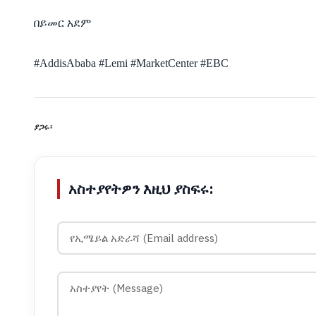
በይመር
አደም
#AddisAbaba #Lemi #MarketCenter #EBC
ያጋሩ፡
አስተያየትዎን እዚህ ያስፍሩ: