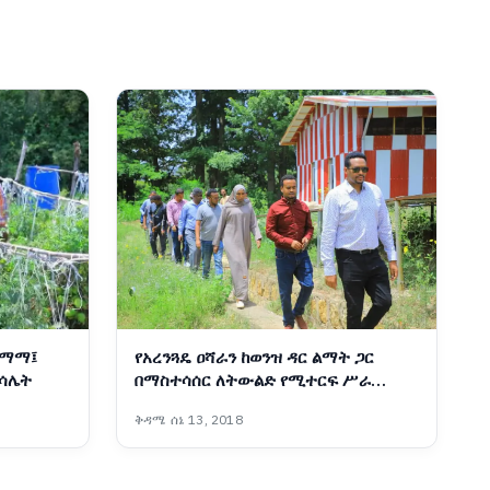
 ማማ፤
የአረንጓዴ ዐሻራን ከወንዝ ዳር ልማት ጋር
ምሳሌት
በማስተሳሰር ለትውልድ የሚተርፍ ሥራ
እየተከናወነ ነው፡- ርዕሰ መስተዳድር ኦርዲን
ቅዳሜ ሰኔ 13, 2018
በድሪ