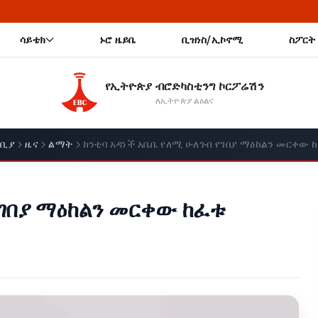
🔥 የክረምት ጊዜን 
ሳይቴክ
ኑሮ ዜይቤ
ቢዝነስ/ኢኮኖሚ
ስፖርት
የኢትዮጵያ ብሮድካስቲንግ ኮርፖሬሽን
ለኢትዮጵያ ልዕልና
ቢያ
ዜና
ልማት
ከንቲባ አዳነች አቤቤ የለሚ ሁለገብ የገበያ ማዕከልን መርቀው 
የገበያ ማዕከልን መርቀው ከፈቱ