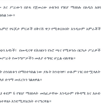
ው
እና
ሥራውን
በይፋ
የጀመረው
ሁለገብ
የገበያ
ማዕከሉ
በአዲስ
አበባ
ዕከል
ነው።
ጨምሮ
የፍጆታ
ምርቶች
በቅናሽ
ዋጋ
የሚቀርቡበት
እንዲሁም
አምራቾች
ንቲባ
አዳነች፣
በመዲናዋ
የሕዝቡን
የኑሮ
ጫና
የሚቀንሱ
በርካታ
ሥራዎች
መሥራት
የመንግሥታችን
መለያ
ተግባር
ሆኗል
ብለዋል።
ት
ሰንሰለቱን
በማስተካከል
ነው
ያሉት
ከንቲባዋ፣
ሁሉም
ነገር
በተሟላለት
ላይ
ድጎማ
መደረጉን
ገልጸዋል።
ህ
ቀደም
6
የገበያ
ማዕከላት
መከፈታቸው
እንዲሁም
የቅዳሜ
እና
እሁድ
ስተዋፅኦ
እንደሚያበረክት
ተናግረዋል።