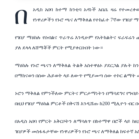
በ
አዲስ
አበባ
ከተማ
ከንቲባ
አዳነች
አቤቤ
ዛሬ
የተመረቀ
የነዋሪዎችን
የኑሮ
ጫና
ለማቅለል
የተከፈተ
7
ኛው
የገበያ
ማ
የገበያ
ማዕከሉ
የሰብልና
ጥራጥሬ
እንዲሁም
የአትክልትና
ፍራፍሬን
ያለ
ደላላ
ለሸማቾች
ምርት
የሚያቀርቡበት
ነው።
ማዕከሉ
የኑሮ
ጫናን
ለማቅለል
ትልቅ
አስተዋፅኦ
ያደርጋል
ያሉት
ከ
በማከናወን
በሰው
ሕይወት
ላይ
ለውጥ
የሚያመጣ
ሰው
ተኮር
ልማት
ኑሮን
ማቅለል
የምንችለው
ምርትና
ምርታማነትን
በማሳደግና
የግብይ
በዚህ
የገበያ
ማዕከል
ምርቶች
በቅናሽ
እንዲሸጡ
ከ
200
ሚሊዮን
ብር
በ
በአዲስ
አበባ
የምርት
አቅርቦትን
ለማሳለጥ
በከተማዋ
በሮች
ላይ
ከዚ
ገበያዎች
መስፋፋታቸው
የነዋሪዎችን
የኑሮ
ጫና
ለማቅለል
ከፍተኛ
አ