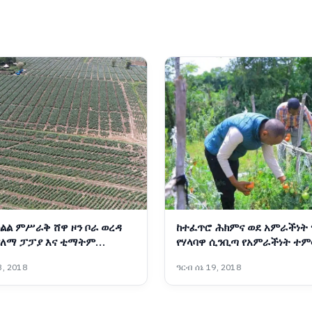
ልል ምሥራቅ ሸዋ ዞን ቦራ ወረዳ
ከተፈጥሮ ሕክምና ወደ አምራችነት
የለማ ፓፓያ እና ቲማትም
የሃላባዋ ሲንቢጣ የአምራችነት ተ
(በምሥል) 📷የኦሮሚያ ክልል ኮሙኒኬሽን ቢሮ
, 2018
ዓርብ ሰኔ 19, 2018