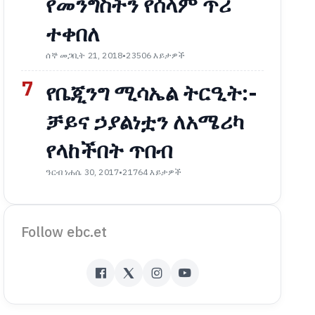
የመንግስትን የሰላም ጥሪ
ተቀበለ
ሰኞ መጋቢት 21, 2018
•
23506 እይታዎች
7
የቤጂንግ ሚሳኤል ትርዒት:-
ቻይና ኃያልነቷን ለአሜሪካ
የላከችበት ጥበብ
ዓርብ ነሐሴ 30, 2017
•
21764 እይታዎች
Follow ebc.et