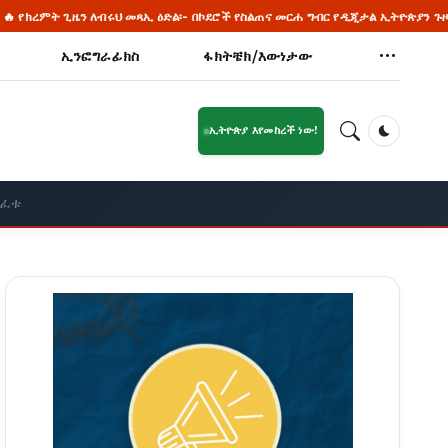
ለብሩህ መጻኢ ዕድል፡- በኮደሮች የስልጠና መርሐ ግብር የዲጂታል ኢትዮጵያን ጉዞ ይቀላቀሉ
ኢንፎግራፊክስ
ፋክትቼክ/እውነታው
ኢትዮጵያ እየመከረች ነው!
Dark Mod
ከፈቱ