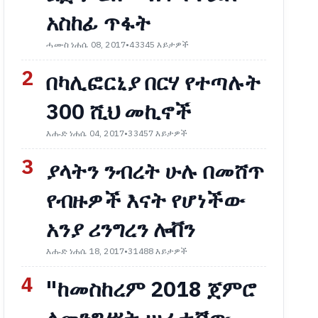
አስከፊ ጥፋት
ሓሙስ ነሐሴ 08, 2017
•
43345 እይታዎች
2
በካሊፎርኒያ በርሃ የተጣሉት
300 ሺህ መኪኖች
እሑድ ነሐሴ 04, 2017
•
33457 እይታዎች
3
ያላትን ንብረት ሁሉ በመሸጥ
የብዙዎች እናት የሆነችው
አንያ ሪንግረን ሎቨን
እሑድ ነሐሴ 18, 2017
•
31488 እይታዎች
4
"ከመስከረም 2018 ጀምሮ