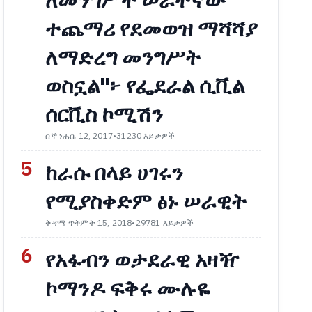
ለመንግሥት ሠራተኛው
ተጨማሪ የደመወዝ ማሻሻያ
ለማድረግ መንግሥት
ወስኗል"፦ የፌደራል ሲቪል
ሰርቪስ ኮሚሽን
ሰኞ ነሐሴ 12, 2017
•
31230 እይታዎች
5
ከራሱ በላይ ሀገሩን
የሚያስቀድም ፅኑ ሠራዊት
ቅዳሜ ጥቅምት 15, 2018
•
29781 እይታዎች
6
የአፋብን ወታደራዊ አዛዥ
ኮማንዶ ፍቅሩ ሙሉዬ