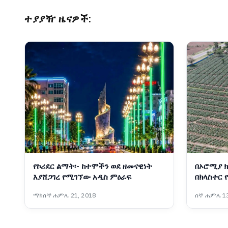
ተያያዥ ዜናዎች:
የኮሪደር ልማት፡- ከተሞችን ወደ ዘመናዊነት
በኦሮሚያ ክ
እያሸጋገረ የሚገኘው አዲስ ምዕራፍ
በክላስተር 
ማክሰኞ ሐምሌ 21, 2018
ሰኞ ሐምሌ 13