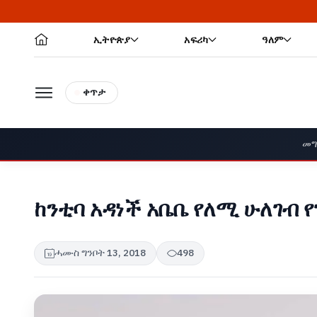
ኢትዮጵያ
አፍሪካ
ዓለም
ቀጥታ
መግ
ከንቲባ አዳነች አቤቤ የለሚ ሁለገብ 
ሓሙስ ግንቦት 13, 2018
498