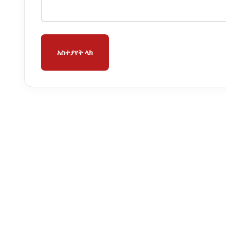
አስተያየት ላክ