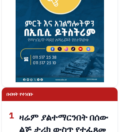
በብዛት የተነበቡ
1
ዛሬም ያልተማርንበት በሰው
ልጅ ታሪክ ውስጥ የተፈጸመ