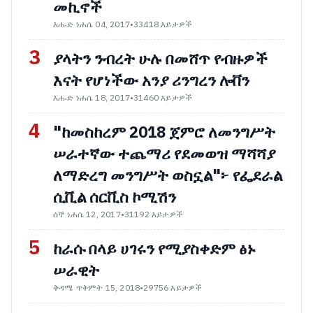
መኪኖች
እሑድ ነሐሴ 04, 2017
•
33418 እይታዎች
3
ያላትን ንብረት ሁሉ በመሸጥ የብዙዎች
እናት የሆነችው አንያ ሪንግረን ሎቨን
እሑድ ነሐሴ 18, 2017
•
31460 እይታዎች
4
"ከመስከረም 2018 ጀምሮ ለመንግሥት
ሠራተኛው ተጨማሪ የደመወዝ ማሻሻያ
ለማድረግ መንግሥት ወስኗል"፦ የፌደራል
ሲቪል ሰርቪስ ኮሚሽን
ሰኞ ነሐሴ 12, 2017
•
31192 እይታዎች
5
ከራሱ በላይ ሀገሩን የሚያስቀድም ፅኑ
ሠራዊት
ቅዳሜ ጥቅምት 15, 2018
•
29756 እይታዎች