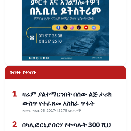
በብዛት የተነበቡ
1
ዛሬም ያልተማርንበት በሰው ልጅ ታሪክ
ውስጥ የተፈጸመ አስከፊ ጥፋት
ሓሙስ ነሐሴ 08, 2017
•
43278 እይታዎች
2
በካሊፎርኒያ በርሃ የተጣሉት 300 ሺህ