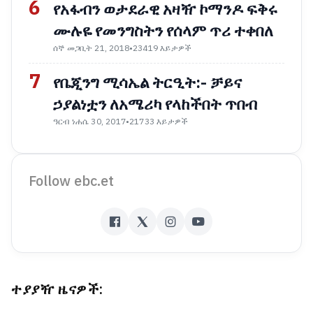
6
የአፋብን ወታደራዊ አዛዥ ኮማንዶ ፍቅሩ
ሙሉዬ የመንግስትን የሰላም ጥሪ ተቀበለ
ሰኞ መጋቢት 21, 2018
•
23419 እይታዎች
7
የቤጂንግ ሚሳኤል ትርዒት:- ቻይና
ኃያልነቷን ለአሜሪካ የላከችበት ጥበብ
ዓርብ ነሐሴ 30, 2017
•
21733 እይታዎች
Follow ebc.et
ተያያዥ ዜናዎች: