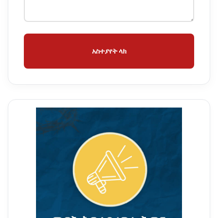
አስተያየት ላክ