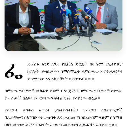
ፌ
ዴሬሽኑ
እንደ
አንድ
የሲቪል
ድርጅት
በሁሉም
የኢትዮጵያ
ክፍሎች
ታዛቢዎችን
በማሰማራት
የምርጫውን
ፍትሐዊነት፣
ተዓማኒነት
እና
አካታችነት
ሲከታተል
ነበር።
ከምርጫ
ጣቢያዎች
መከፈት
ቀደም
ብሎ
ጀምሮ
በምርጫ
ጣቢያዎች
የታየው
የመራጮች
ሰልፍ፣
የምርጫውን
ፍትሐዊነት
ያሳየ
ነው
ብሏል።
የምርጫ
ቁሳቁስ
እጥረት
ያልተከሰተበት፣
የምርጫ
አስፈፃሚዎች
ግዴታቸውን
በአግባቡ
የተወጡበት
እና
መራጩ
ማኅበረሰብም
ፍፁም
ሰላማዊ
በሆነ
መንገድ
ድምፅ
የሰጠበት
እንደሆነ
መታዘቡን
ፌዴሬሽኑ
አስታውቋል።