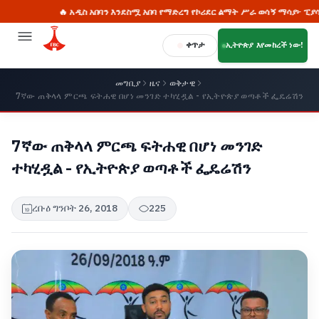
🔥 አዲስ አበባን እንደስሟ አበባ የማድረግ የኮሪደር ልማት ሥራ ወሳኝ ማሳያ፦ ፒያሳ
ቀጥታ
ኢትዮጵያ እየመከረች ነው!
መግቢያ
ዜና
ወቅታዊ
7ኛው ጠቅላላ ምርጫ ፍትሐዊ በሆነ መንገድ ተካሂዷል - የኢትዮጵያ ወጣቶች ፌዴሬሽን
7ኛው ጠቅላላ ምርጫ ፍትሐዊ በሆነ መንገድ
ተካሂዷል - የኢትዮጵያ ወጣቶች ፌዴሬሽን
ረቡዕ ግንቦት 26, 2018
225