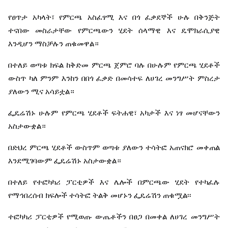
የፀጥታ
አካላት፣
የምርጫ
አስፈፃሚ
እና
በጎ
ፈቃደኞች
ሁሉ
በቅንጅት
ተናበው
መስራታቸው
የምርጫውን
ሂደት
ሰላማዊ
እና
ዴሞክራሲያዊ
እንዲሆን
ማስቻሉን
ጠቁመዋል።
በተለይ
ወጣቱ
ክፍል
ከቅድመ
ምርጫ
ጀምሮ
ባሉ
በሁሉም
የምርጫ
ሂደቶች
ውስጥ
ካለ
ምንም
እንከን
በበጎ
ፈቃድ
በመሳተፍ
ለሀገረ
መንግሥት
ምስረታ
ያለውን
ሚና
አሳይቷል።
ፌዴሬሽኑ
ሁሉም
የምርጫ
ሂደቶች
ፍትሐዊ፣
አካታች
እና
ነፃ
መሆናቸውን
አስታውቋል።
በድህረ
ምርጫ
ሂደቶች
ውስጥም
ወጣቱ
ያለውን
ተሳትፎ
አጠናክሮ
መቀጠል
እንደሚገባውም
ፌዴሬሽኑ
አስታውቋል።
በተለይ
የተፎካካሪ
ፓርቲዎች
እና
ሌሎች
በምርጫው
ሂደት
የተካፈሉ
የማኅበረሰብ
ክፍሎች
ተሳትፎ
ትልቅ
መሆኑን
ፌዴሬሽን
ጠቁሟል፡፡
ተፎካካሪ
ፓርቲዎች
የሚወጡ
ውጤቶችን
በፀጋ
በመቀል
ለሀገረ
መንግሥት