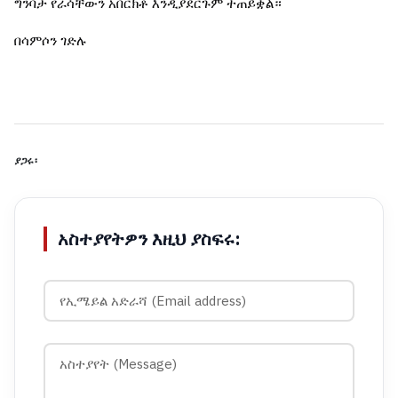
ግንባታ
የራሳቸውን
አበርክቶ
እንዲያደርጉም
ተጠይቋል።
በሳምሶን
ገድሉ
ያጋሩ፡
አስተያየትዎን እዚህ ያስፍሩ: