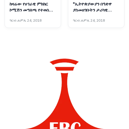
ከዛሬው የሀገራዊ ምክክር
"ኢትዮጵያውያን በዓድዋ
ኮሚሽን መግለጫ የተወሰዱ
ያስመዘገቡትን ታሪካዊ
ዋና ዋና መልዕክቶች፡-
የአንድነት ድል በሀገራዊ
ዓርብ ሐምሌ 24, 2018
ዓርብ ሐምሌ 24, 2018
ምክክሩ ሊደግሙት ይገባል"፦
ተመካካሪዎች