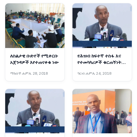
ለስልታዊ ቡድኖች የሚቀርቡ
የሕዝብ ከፍተኛ ተስፋ እና
አጀንዳዎች እየተጠናቀቁ ነው
የተመካካሪዎች ቁርጠኝነት
ሀገራዊ ምክክሩን ወደ ስኬት
ማክሰኞ ሐምሌ 28, 2018
ዓርብ ሐምሌ 24, 2018
እየመራው ነው - ፕሮፌሰር
መስፍን አርዓያ