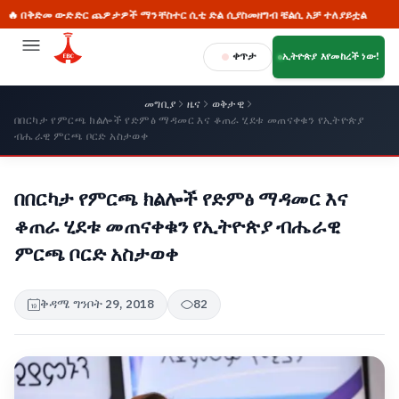
ቅድመ ውድድር ጨዎታዎች ማንቸስተር ሲቲ ድል ሲያስመዘግብ ቼልሲ አቻ ተለያይቷል
🔥 
ቀጥታ
ኢትዮጵያ እየመከረች ነው!
መግቢያ
ዜና
ወቅታዊ
በበርካታ የምርጫ ክልሎች የድምፅ ማዳመር እና ቆጠራ ሂደቱ መጠናቀቁን የኢትዮጵያ
ብሔራዊ ምርጫ ቦርድ አስታወቀ
በበርካታ የምርጫ ክልሎች የድምፅ ማዳመር እና
ቆጠራ ሂደቱ መጠናቀቁን የኢትዮጵያ ብሔራዊ
ምርጫ ቦርድ አስታወቀ
ቅዳሜ ግንቦት 29, 2018
82