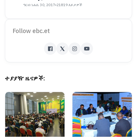
ዓርብ ነሐሴ 30, 2017
•
21819 እይታዎች
Follow ebc.et
ተያያዥ ዜናዎች: