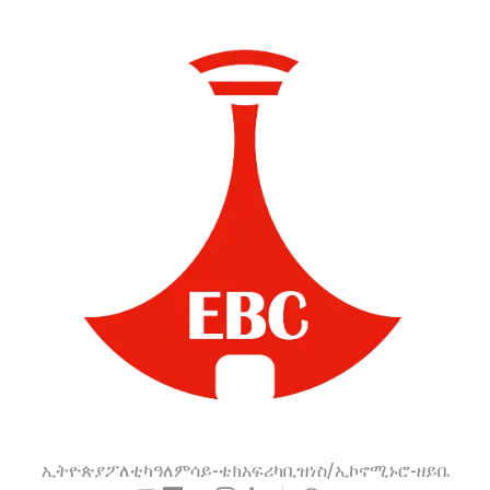
ኢትዮጵያ
ፖለቲካ
ዓለም
ሳይ-ቴክ
አፍሪካ
ቢዝነስ/ኢኮኖሚ
ኑሮ-ዘይቤ