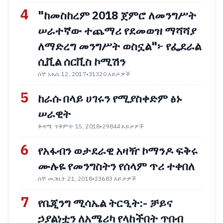
4
"ከመስከረም 2018 ጀምሮ ለመንግሥት
ሠራተኛው ተጨማሪ የደመወዝ ማሻሻያ
ለማድረግ መንግሥት ወስኗል"፦ የፌደራል
ሲቪል ሰርቪስ ኮሚሽን
ሰኞ ነሐሴ 12, 2017
•
31320 እይታዎች
5
ከራሱ በላይ ሀገሩን የሚያስቀድም ፅኑ
ሠራዊት
ቅዳሜ ጥቅምት 15, 2018
•
29844 እይታዎች
6
የአፋብን ወታደራዊ አዛዥ ኮማንዶ ፍቅሩ
ሙሉዬ የመንግስትን የሰላም ጥሪ ተቀበለ
ሰኞ መጋቢት 21, 2018
•
23683 እይታዎች
7
የቤጂንግ ሚሳኤል ትርዒት:- ቻይና
ኃያልነቷን ለአሜሪካ የላከችበት ጥበብ