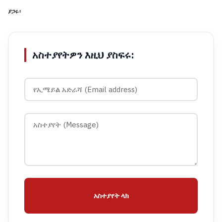
ያጋሩ፡
አስተያየትዎን እዚህ ያስፍሩ:
አስተያየት ላክ