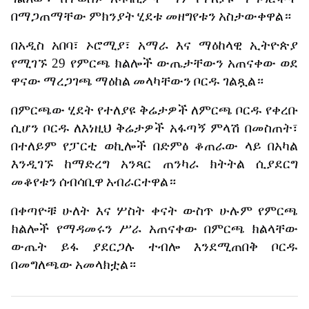
በማጋጠማቸው
ምክንያት
ሂደቱ
መዘግየቱን
አስታውቀዋል።
በአዲስ
አበባ፣
ኦሮሚያ፣
አማራ
እና
ማዕከላዊ
ኢትዮጵያ
የሚገኙ
29
የምርጫ
ክልሎች
ውጤታቸውን
አጠናቀው
ወደ
ዋናው
ማረጋገጫ
ማዕከል
መላካቸውን
ቦርዱ
ገልጿል።
በምርጫው
ሂደት
የተለያዩ
ቅሬታዎች
ለምርጫ
ቦርዱ
የቀረቡ
ሲሆን
ቦርዱ
ለእነዚህ
ቅሬታዎች
አፋጣኝ
ምላሽ
በመስጠት፣
በተለይም
የፓርቲ
ወኪሎች
በድምፅ
ቆጠራው
ላይ
በአካል
እንዲገኙ
ከማድረግ
አንጻር
ጠንካራ
ክትትል
ሲያደርግ
መቆየቱን
ሰብሳቢዋ
አብራርተዋል።
በቀጣዮቹ
ሁለት
እና
ሦስት
ቀናት
ውስጥ
ሁሉም
የምርጫ
ክልሎች
የማዳመሩን
ሥራ
አጠናቀው
በምርጫ
ክልላቸው
ውጤት
ይፋ
ያደርጋሉ
ተብሎ
እንደሚጠበቅ
ቦርዱ
በመግለጫው
አመላክቷል።