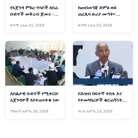
የአጀንዳ ምክረ-ሃሳቦች ለስራ
ከጠብመንጃ ድምፅ ወደ
ቡድኖች መቅረብ ጀመሩ -
ጠረጴዛ ዙሪያ ሙግት፦
የኢትዮጵያ ሀገራዊ ምክክር
የሚጎረብጡ ሀሳቦች አደባባይ
ቅዳሜ ነሐሴ 02, 2018
ቅዳሜ ነሐሴ 02, 2018
ኮሚሽን
መውጣታቸው የትልቁ
ድላችን ማሳያ ነው
ለስልታዊ ቡድኖች የሚቀርቡ
የሕዝብ ከፍተኛ ተስፋ እና
አጀንዳዎች እየተጠናቀቁ ነው
የተመካካሪዎች ቁርጠኝነት
ሀገራዊ ምክክሩን ወደ ስኬት
ማክሰኞ ሐምሌ 28, 2018
ዓርብ ሐምሌ 24, 2018
እየመራው ነው - ፕሮፌሰር
መስፍን አርዓያ