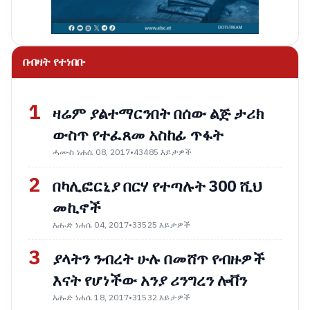
በብዛት የተነበቡ
1
ዛሬም ያልተማርንበት በሰው ልጅ ታሪክ
ውስጥ የተፈጸመ አስከፊ ጥፋት
ሓሙስ ነሐሴ 08, 2017
•
43485 እይታዎች
2
በካሊፎርኒያ በርሃ የተጣሉት 300 ሺህ
መኪኖች
እሑድ ነሐሴ 04, 2017
•
33525 እይታዎች
3
ያላትን ንብረት ሁሉ በመሸጥ የብዙዎች
እናት የሆነችው አንያ ሪንግረን ሎቨን
እሑድ ነሐሴ 18, 2017
•
31532 እይታዎች