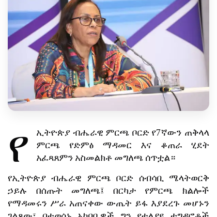
የ
ኢትዮጵያ
ብሔራዊ
ምርጫ
ቦርድ
የ
7
ኛውን
ጠቅላላ
ምርጫ
የድምፅ
ማዳመር
እና
ቆጠራ
ሂደት
አፈጻጸምን
አስመልክቶ
መግለጫ
ሰጥቷል።
የኢትዮጵያ
ብሔራዊ
ምርጫ
ቦርድ
ሰብሳቢ
ሜላትወርቅ
ኃይሉ
በሰጡት
መግለጫ፤
በርካታ
የምርጫ
ክልሎች
የማዳመሩን
ሥራ
አጠናቀው
ውጤት
ይፋ
እያደረጉ
መሆኑን
ገልጸው፣
በተወሰኑ
አካባቢዎች
ግን
የተለያዩ
ተግዳሮቶች