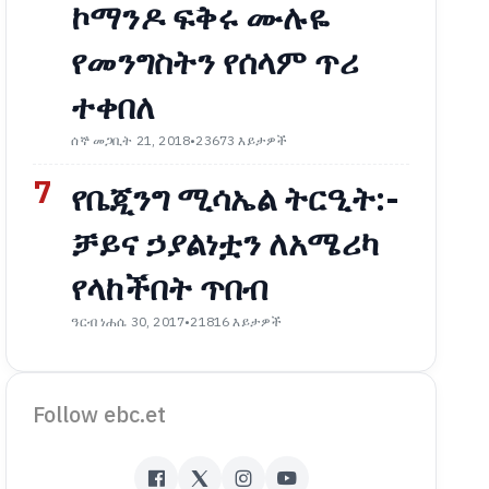
ኮማንዶ ፍቅሩ ሙሉዬ
የመንግስትን የሰላም ጥሪ
ተቀበለ
ሰኞ መጋቢት 21, 2018
•
23673 እይታዎች
7
የቤጂንግ ሚሳኤል ትርዒት:-
ቻይና ኃያልነቷን ለአሜሪካ
የላከችበት ጥበብ
ዓርብ ነሐሴ 30, 2017
•
21816 እይታዎች
Follow ebc.et