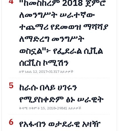
4
"ከመስከረም 2018 ጀምሮ
ለመንግሥት ሠራተኛው
ተጨማሪ የደመወዝ ማሻሻያ
ለማድረግ መንግሥት
ወስኗል"፦ የፌደራል ሲቪል
ሰርቪስ ኮሚሽን
ሰኞ ነሐሴ 12, 2017
•
31317 እይታዎች
5
ከራሱ በላይ ሀገሩን
የሚያስቀድም ፅኑ ሠራዊት
ቅዳሜ ጥቅምት 15, 2018
•
29841 እይታዎች
6
የአፋብን ወታደራዊ አዛዥ