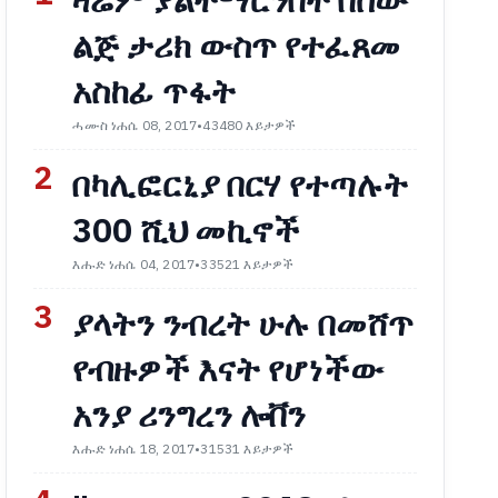
ዛሬም ያልተማርንበት በሰው
ልጅ ታሪክ ውስጥ የተፈጸመ
አስከፊ ጥፋት
ሓሙስ ነሐሴ 08, 2017
•
43480 እይታዎች
2
በካሊፎርኒያ በርሃ የተጣሉት
300 ሺህ መኪኖች
እሑድ ነሐሴ 04, 2017
•
33521 እይታዎች
3
ያላትን ንብረት ሁሉ በመሸጥ
የብዙዎች እናት የሆነችው
አንያ ሪንግረን ሎቨን
እሑድ ነሐሴ 18, 2017
•
31531 እይታዎች