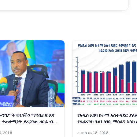
መንግሥት የዜጎችን ማኅበራዊ እና
የአዲስ አበባ ከተማ አስተዳደር ያለ
 ተጠቃሚነት ያረጋገጡ ዘርፈ ብዙ
የፋይናንስ ጉዞ፣ ከገቢ ማሳደግ እስከ
ባራትን አከናውኗል - ርዕሰ
የበጀት ሽግግር
, 2018
ሓሙስ ሰኔ 18, 2018
ኢንጂነር ነጋሽ ዋጌሾ (ዶ/ር)