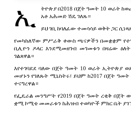
ኢ
ትዮጵያ
በ
2018
በጀት
ዓመት
10
ወራት
ከወ
አቶ
አሕመድ
ሽዴ
ገለጹ።
ይህ
ገቢ
ከባለፈው
ተመሳሳይ
ወቅት
ጋር
ሲነጻ
የመካከለኛው
ምሥራቅ
ቀውስ
ጫናዎችን
በመቋቋም
የተ
ቢሊዮን
ዶላር
እንደሚመዘገብ
መገመቱን
በዛሬው
ዕለት
ገልጸዋል።
እየተገባደደ
ባለው
በጀት
ዓመት
10
ወራት
ኢትዮጵያ
ወ
መሆኑን
የገለጹት
ሚኒስትሩ፣
ይህም
ከ
2017
በጀት
ዓመት
ተናግረዋል።
የፌዴራል
መንግሥት
የ
2019
በጀት
ዓመት
ረቂቅ
በጀት
ው
ቋሚ
ኮሚቴ
መመራቱን
ከሕዝብ
ተወካዮች
ምክር
ቤት
ያገ