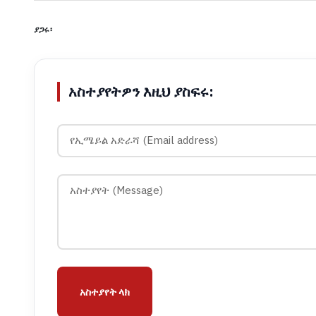
ያጋሩ፡
አስተያየትዎን እዚህ ያስፍሩ:
አስተያየት ላክ