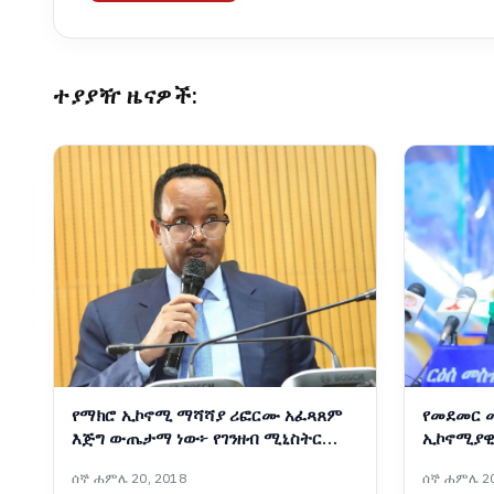
ተያያዥ ዜናዎች:
የማክሮ ኢኮኖሚ ማሻሻያ ሪፎርሙ አፈጻጸም
የመደመር 
እጅግ ውጤታማ ነው፦ የገንዘብ ሚኒስትር
ኢኮኖሚያዊ
አህመድ ሺዴ
የልማት ተግ
ሰኞ ሐምሌ 20, 2018
ሰኞ ሐምሌ 20
መስተዳድር 