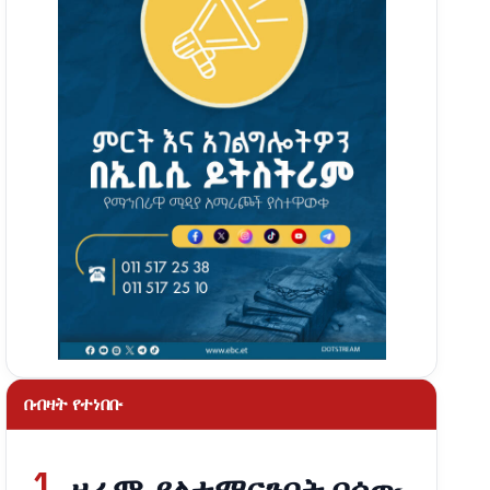
በብዛት የተነበቡ
1