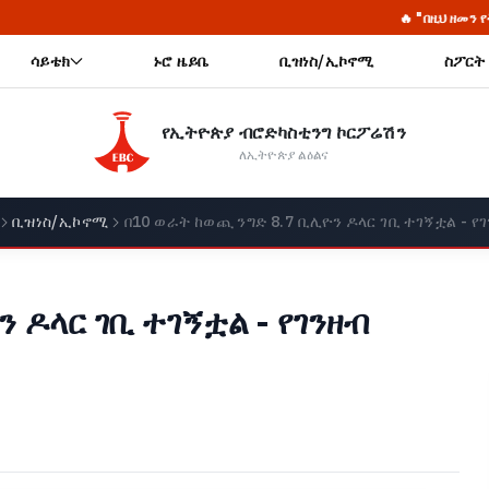
🔥 "በዚህ ዘመን የትጥቅ ትግል አድርገህ አ
ሳይቴክ
ኑሮ ዜይቤ
ቢዝነስ/ኢኮኖሚ
ስፖርት
የኢትዮጵያ ብሮድካስቲንግ ኮርፖሬሽን
ለኢትዮጵያ ልዕልና
ቢዝነስ/ኢኮኖሚ
በ10 ወራት ከወጪ ንግድ 8.7 ቢሊዮን ዶላር ገቢ ተገኝቷል - የ
 ዶላር ገቢ ተገኝቷል - የገንዘብ