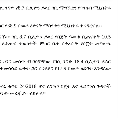
ጪ
ንግድ
የ
8.7
ቢሊዮን
ዶላር
ገቢ
ማግኘቷን
የገንዘብ
ሚኒስትሩ
ጸር
የ
38.9
በመቶ
ዕድገት
ማሳየቱን
ሚኒስትሩ
ተናግረዋል።
ገኘው
ገቢ
8.7
ቢሊዮን
ዶላር
የበጀት
ዓመቱ
ሲጠናቀቅ
10.5
ለሕዝብ
ተወካዮች
ምክር
ቤት
ባቀረቡት
የበጀት
መግለጫ
ደ
ሀገር
ውስጥ
ያስገባቻቸው
የገቢ
ንግድ
18.4
ቢሊዮን
ዶላር
ተመሳሳይ
ወቅት
ጋር
ሲነጻጸር
የ
17.9
በመቶ
ዕድገት
እንዳለው
ሳኔ
ቁጥር
24/2018
ሆኖ
ለፕላን
በጀት
እና
ፋይናንስ
ጉዳዮች
ኘነው
መረጃ
ያመለክታል።