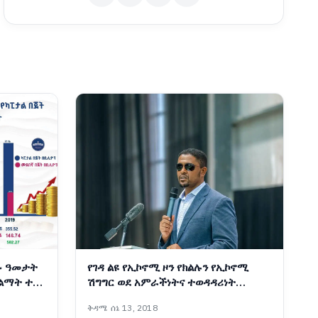
ፉ ዓመታት
የገዳ ልዩ የኢኮኖሚ ዞን የክልሉን የኢኮኖሚ
 ልማት ተኮር
ሽግግር ወደ አምራችነትና ተወዳዳሪነት
የመለወጥ ሚናውን እየተወጣ ነው፡- ርዕሰ
ቅዳሜ ሰኔ 13, 2018
መስተዳድር ሽመልስ አብዲሳ