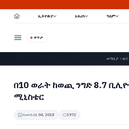
ኢትዮጵያ
አፍሪካ
ዓለም
ቀጥታ
መግቢያ
ዜና
በ10 ወራት ከወጪ ንግድ 8.7 ቢሊዮን
ሚኒስቴር
ሓሙስ ሰኔ 04, 2018
1972