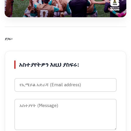
ያጋሩ፡
አስተያየትዎን እዚህ ያስፍሩ: