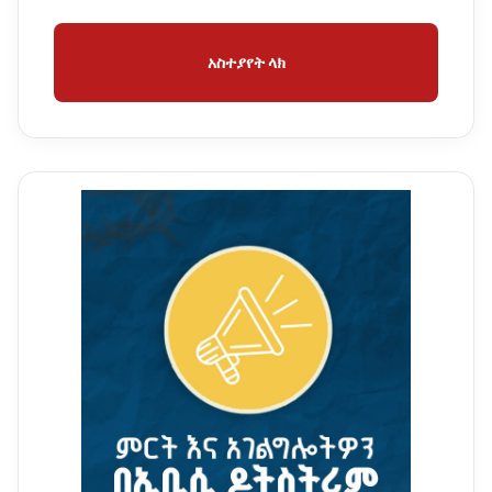
አስተያየት ላክ