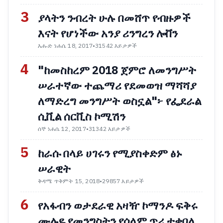
3
ያላትን ንብረት ሁሉ በመሸጥ የብዙዎች
እናት የሆነችው አንያ ሪንግረን ሎቨን
እሑድ ነሐሴ 18, 2017
•
31542 እይታዎች
4
"ከመስከረም 2018 ጀምሮ ለመንግሥት
ሠራተኛው ተጨማሪ የደመወዝ ማሻሻያ
ለማድረግ መንግሥት ወስኗል"፦ የፌደራል
ሲቪል ሰርቪስ ኮሚሽን
ሰኞ ነሐሴ 12, 2017
•
31342 እይታዎች
5
ከራሱ በላይ ሀገሩን የሚያስቀድም ፅኑ
ሠራዊት
ቅዳሜ ጥቅምት 15, 2018
•
29857 እይታዎች
6
የአፋብን ወታደራዊ አዛዥ ኮማንዶ ፍቅሩ
ሙሉዬ የመንግስትን የሰላም ጥሪ ተቀበለ