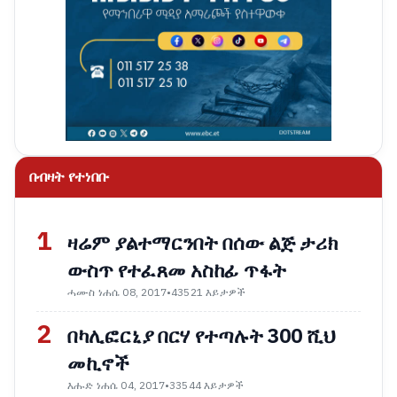
በብዛት የተነበቡ
1
ዛሬም ያልተማርንበት በሰው ልጅ ታሪክ
ውስጥ የተፈጸመ አስከፊ ጥፋት
ሓሙስ ነሐሴ 08, 2017
•
43521 እይታዎች
2
በካሊፎርኒያ በርሃ የተጣሉት 300 ሺህ
መኪኖች
እሑድ ነሐሴ 04, 2017
•
33544 እይታዎች