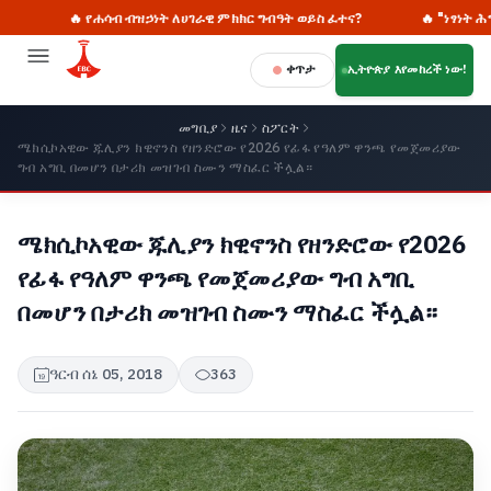
🔥 የሐሳብ ብዝኃነት ለሀገራዊ ምክክር ግብዓት ወይስ ፈተና?
🔥 "ነፃነት ሕግ ነው"
ቀጥታ
ኢትዮጵያ እየመከረች ነው!
መግቢያ
ዜና
ስፖርት
ሜክሲኮአዊው ጁሊያን ክዊኖንስ የዘንድሮው የ2026 የፊፋ የዓለም ዋንጫ የመጀመሪያው
ግብ አግቢ በመሆን በታሪክ መዝገብ ስሙን ማስፈር ችሏል።
ሜክሲኮአዊው ጁሊያን ክዊኖንስ የዘንድሮው የ2026
የፊፋ የዓለም ዋንጫ የመጀመሪያው ግብ አግቢ
በመሆን በታሪክ መዝገብ ስሙን ማስፈር ችሏል።
ዓርብ ሰኔ 05, 2018
363