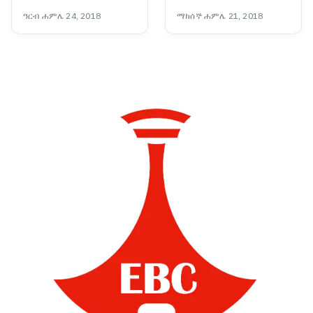
ዐሻራ
በሪያል ማድሪድ እንደሚቆይ
ዓርብ ሐምሌ 24, 2018
ማክሰኞ ሐምሌ 21, 2018
ተገለፀ