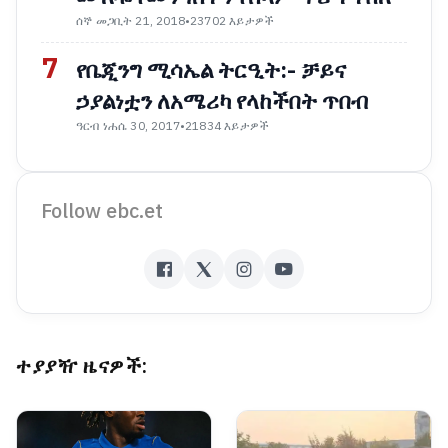
ሰኞ መጋቢት 21, 2018
•
23702 እይታዎች
7
የቤጂንግ ሚሳኤል ትርዒት:- ቻይና
ኃያልነቷን ለአሜሪካ የላከችበት ጥበብ
ዓርብ ነሐሴ 30, 2017
•
21834 እይታዎች
Follow ebc.et
ተያያዥ ዜናዎች: