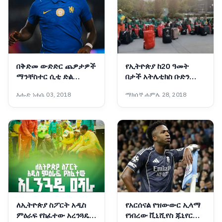
በቅድመ ውድድር ጨዎታዎች
የኢትዮጵያ ከ20 ዓመት
ማንቸስተር ሲቲ ድል
በታች አትሌቲክስ ቡድን
ሲያስመዘግብ ቼልሲ አቻ
አሜሪካ/ኦሪገን ደረሰ
እሑድ ነሐሴ 03, 2018
ማክሰኞ ሐምሌ 28, 2018
ተለያይቷል
ለኢትዮጵያ ስፖርት አዲስ
የአርሰናል የዝውውር ኢላማ
ምዕራፍ የከፈተው አረንጓዴ
የነበረው ቪኒሺየስ ጁኒየር