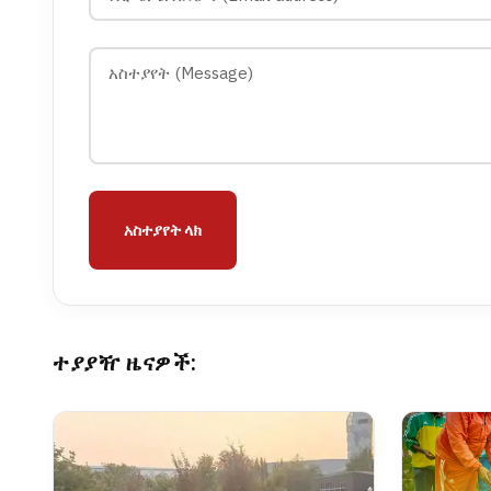
አስተያየት ላክ
ተያያዥ ዜናዎች: