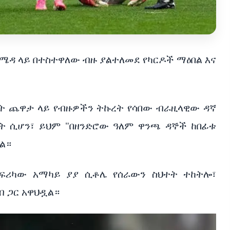
በሜዳ ላይ በተስተዋለው ብዙ ያልተለመደ የካርዶች ማዕበል እና
በት ጨዋታ ላይ የብዙዎችን ትኩረት የሳበው ብራዚላዊው ዳኛ
ት ሲሆን፣ ይህም "በዘንድሮው ዓለም ዋንጫ ዳኞች ከበፊቱ
ቷል።
ፍሪካው አማካይ ያያ ሲቶሌ የሰራውን ስህተት ተከትሎ፣
 ጋር አዋህዷል።