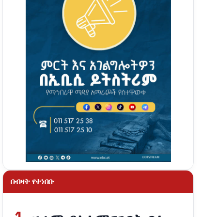
በብዛት የተነበቡ