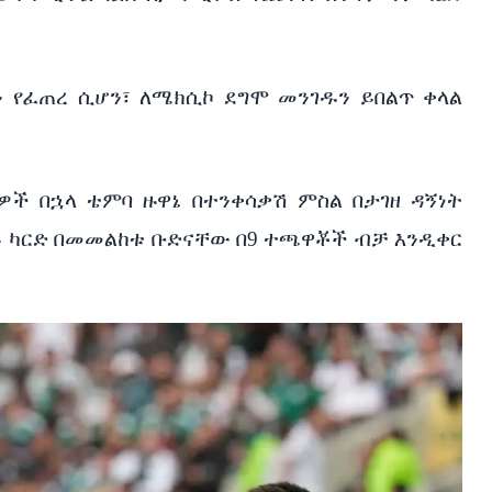
 የፈጠረ ሲሆን፣ ለሜክሲኮ ደግሞ መንገዱን ይበልጥ ቀላል
ዎች በኋላ ቴምባ ዙዋኔ በተንቀሳቃሽ ምስል በታገዘ ዳኝነት
ቀይ ካርድ በመመልከቱ ቡድናቸው በ9 ተጫዋቾች ብቻ እንዲቀር