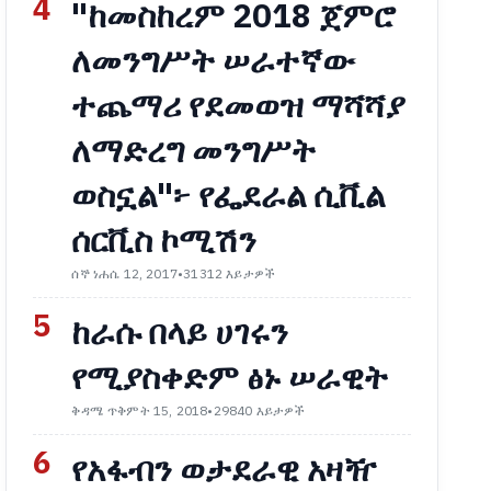
4
"ከመስከረም 2018 ጀምሮ
ለመንግሥት ሠራተኛው
ተጨማሪ የደመወዝ ማሻሻያ
ለማድረግ መንግሥት
ወስኗል"፦ የፌደራል ሲቪል
ሰርቪስ ኮሚሽን
ሰኞ ነሐሴ 12, 2017
•
31312 እይታዎች
5
ከራሱ በላይ ሀገሩን
የሚያስቀድም ፅኑ ሠራዊት
ቅዳሜ ጥቅምት 15, 2018
•
29840 እይታዎች
6
የአፋብን ወታደራዊ አዛዥ