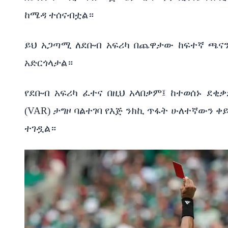
ከሜዳ ተሰናብቷል።
ይህ አጋጣሚ ለደቡብ አፍሪካ በጨዋታው ከፍተኛ ጫናን
አድርጎላታል።
የደቡብ አፍሪካ ፈተና በዚህ አላበቃም፤ ከተወሰኑ ደቂቃ
(VAR) ታግዞ ባልተገባ የእጅ ንክኪ ጥፋት ሁለተኛውን 
ተገዷል።