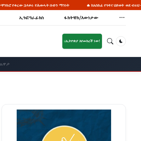
ነት
🔥 ከአስከፊ የጎዳና ህይወት ወደ ብሩህ ተስፋ 858 የ'ለነገዋ' ማዕከል ሰልጣኝ እህቶቻ
ኢንፎግራፊክስ
ፋክትቼክ/እውነታው
ኢትዮጵያ እየመከረች ነው!
Dark Mod
 ጨዋታ