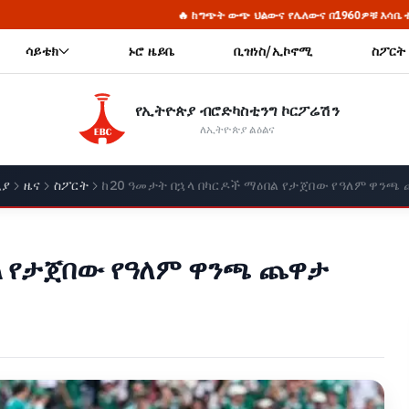
 ከግጭት ውጭ ህልውና የሌለውና በ1960ዎቹ እሳቤ ተቸንክሮ የቀረው ኋላቀሩ የሕወሓት ቡድን ማን
ሳይቴክ
ኑሮ ዜይቤ
ቢዝነስ/ኢኮኖሚ
ስፖርት
የኢትዮጵያ ብሮድካስቲንግ ኮርፖሬሽን
ለኢትዮጵያ ልዕልና
ቢያ
ዜና
ስፖርት
ከ20 ዓመታት በኋላ በካርዶች ማዕበል የታጀበው የዓለም ዋንጫ
ል የታጀበው የዓለም ዋንጫ ጨዋታ