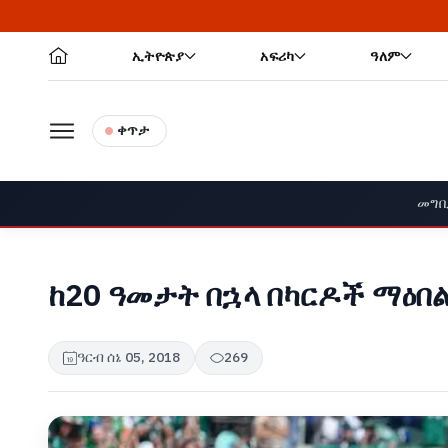
🔥
ኢትዮጵያ
አፍሪካ
ዓለም
ቀጥታ
መግ
ከ20 ዓመታት በኋላ በካርዶች ማዕበ
ዓርብ ሰኔ 05, 2018
269