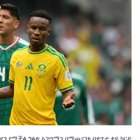
ሆን የሚችል ግልጽ አጋጣሚን በማጨናገፉ በቀጥታ ቀይ ካርድ