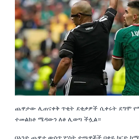
ጨዋታው ሊጠናቀቅ ጥቂት ደቂቃዎች ሲቀሩት ደግሞ የሜ
ተመልክቶ ሜዳውን ለቆ ሊወጣ ችሏል።
በአንድ ጨዋታ ውስጥ ሦስት ተጫዋቾች በቀይ ካርድ ከሜ