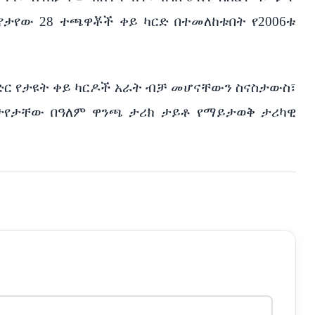
ታየው 28 ተጫዋቾች ቀይ ካርድ በተመለከቱበት የ2006ቱ
ድር የታዩት ቀይ ካርዶች አራት ብቻ መሆናቸውን ስናስታውስ፣
ታየታቸው በዓለም ዋንጫ ታሪክ ታይቶ የማይታወቅ ታሪካዊ