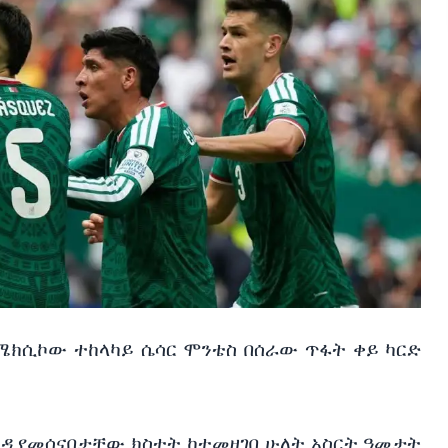
ክሲኮው ተከላካይ ሴሳር ሞንቴስ በሰራው ጥፋት ቀይ ካርድ
ዳ የመሰናበታቸው ክስተት ከተመዘገበ ሁለት አስርት ዓመታት