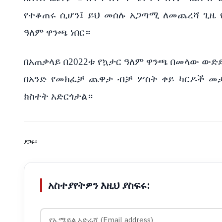
የተቆጠሩ ሲሆን፤ ይህ መሰሉ አጋጣሚ ለመጨረሻ ጊዜ የ
ዓለም ዋንጫ ነበር።
በአጠቃላይ በ2022ቱ የኳታር ዓለም ዋንጫ በመላው ውድ
በአንድ የመክፈቻ ጨዋታ ብቻ ሦስት ቀይ ካርዶች መ
ክስተት አድርጎታል።
ያጋሩ፡
አስተያየትዎን እዚህ ያስፍሩ: