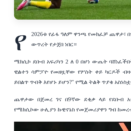
የ
2026ቱ የፊፋ ዓለም ዋንጫ የመክፈቻ ጨዋታ፣ 
ውጥረት የታጀበ ነበር።
ሜክሲኮ ደቡብ አፍሪካን 2 ለ 0 በሆነ ውጤት ባሸነፈች
ዊልተን ሳምፓዮ የመዘዟቸው የሦስት ቀይ ካርዶች ብዛ
ይበልጥ ጥብቅ እየሆኑ ይሆን?" የሚል ትልቅ ጥያቄ አስነስ
ጨዋታው በጀመረ ገና በ9ኛው ደቂቃ ላይ የደቡብ አ
የሜክሲኮው ሁሊያን ኩዊኖኔስ የመጀመሪያዋን ግብ ከመረብ