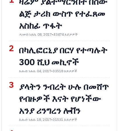
1
ዛሬም ያልተማርንበት በሰው
ልጅ ታሪክ ውስጥ የተፈጸመ
አስከፊ ጥፋት
ሓሙስ ነሐሴ 08, 2017
•
43474 እይታዎች
2
በካሊፎርኒያ በርሃ የተጣሉት
300 ሺህ መኪኖች
እሑድ ነሐሴ 04, 2017
•
33518 እይታዎች
3
ያላትን ንብረት ሁሉ በመሸጥ
የብዙዎች እናት የሆነችው
አንያ ሪንግረን ሎቨን
እሑድ ነሐሴ 18, 2017
•
31531 እይታዎች