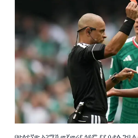
በሁለተኛው አጋማሽ መጀመሪያ ላይም ያያ ሲቶሌ ግብ ሊ