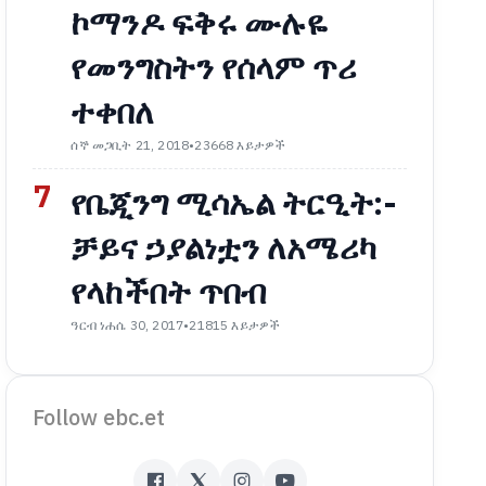
ኮማንዶ ፍቅሩ ሙሉዬ
የመንግስትን የሰላም ጥሪ
ተቀበለ
ሰኞ መጋቢት 21, 2018
•
23668 እይታዎች
7
የቤጂንግ ሚሳኤል ትርዒት:-
ቻይና ኃያልነቷን ለአሜሪካ
የላከችበት ጥበብ
ዓርብ ነሐሴ 30, 2017
•
21815 እይታዎች
Follow ebc.et