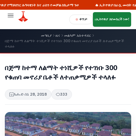
ር ሉዓላዊነት እና ራስን የመቻል ስኬታማ ጉዞ
🔥 ኢትዮጵያ በራሷ መብት የፈቃድ ጠያቂነት
ቀጥታ
ኢትዮጵያ እየመከረች ነው!
መግቢያ
ዜና
መልካም አስተዳደር
በጅማ ከተማ ለልማት ተነሺዎች የተገነቡ 300 የቁጠባ መኖሪያ ቤቶች ለተጠቃሚዎች
ተላለፉ
በጅማ ከተማ ለልማት ተነሺዎች የተገነቡ 300
የቁጠባ መኖሪያ ቤቶች ለተጠቃሚዎች ተላለፉ
እሑድ ሰኔ 28, 2018
333