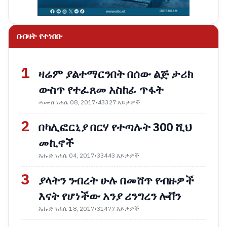
በብዛት የተነበቡ
1
ዛሬም ያልተማርንበት በሰው ልጅ ታሪክ
ውስጥ የተፈጸመ አስከፊ ጥፋት
ሓሙስ ነሐሴ 08, 2017
•
43327 እይታዎች
2
በካሊፎርኒያ በርሃ የተጣሉት 300 ሺህ
መኪኖች
እሑድ ነሐሴ 04, 2017
•
33443 እይታዎች
3
ያላትን ንብረት ሁሉ በመሸጥ የብዙዎች
እናት የሆነችው አንያ ሪንግረን ሎቨን
እሑድ ነሐሴ 18, 2017
•
31477 እይታዎች