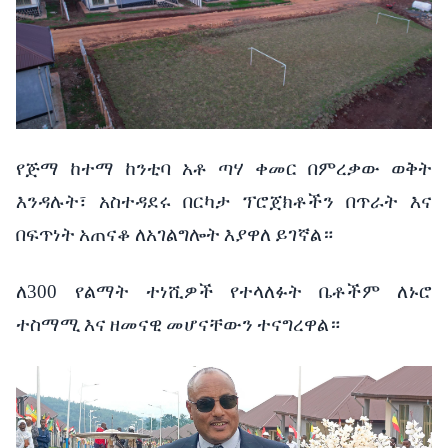
የጅማ
ከተማ
ከንቲባ
አቶ
ጣሃ
ቀመር
በምረቃው
ወቅት
እንዳሉት፣
አስተዳደሩ
በርካታ
ፕሮጀክቶችን
በጥራት
እና
በፍጥነት
አጠናቆ
ለአገልግሎት
እያዋለ
ይገኛል።
ለ
300
የልማት
ተነሺዎች
የተላለፉት
ቤቶችም
ለኑሮ
ተስማሚ
እና
ዘመናዊ
መሆናቸውን
ተናግረዋል።