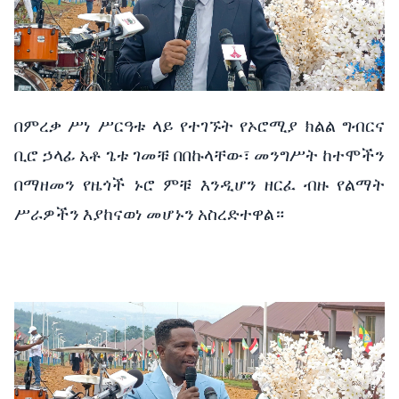
በምረቃ
ሥነ
ሥርዓቱ
ላይ
የተገኙት
የኦሮሚያ
ክልል
ግብርና
ቢሮ
ኃላፊ
አቶ
ጌቱ
ገመቹ
በበኩላቸው፣
መንግሥት
ከተሞችን
በማዘመን
የዜጎች
ኑሮ
ምቹ
እንዲሆን
ዘርፈ
ብዙ
የልማት
ሥራዎችን
እያከናወነ
መሆኑን
አስረድተዋል።