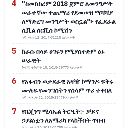
4
"ከመስከረም 2018 ጀምሮ ለመንግሥት
ሠራተኛው ተጨማሪ የደመወዝ ማሻሻያ
ለማድረግ መንግሥት ወስኗል"፦ የፌደራል
ሲቪል ሰርቪስ ኮሚሽን
ሰኞ ነሐሴ 12, 2017
•
31215 እይታዎች
5
ከራሱ በላይ ሀገሩን የሚያስቀድም ፅኑ
ሠራዊት
ቅዳሜ ጥቅምት 15, 2018
•
29773 እይታዎች
6
የአፋብን ወታደራዊ አዛዥ ኮማንዶ ፍቅሩ
ሙሉዬ የመንግስትን የሰላም ጥሪ ተቀበለ
ሰኞ መጋቢት 21, 2018
•
23479 እይታዎች
7
የቤጂንግ ሚሳኤል ትርዒት:- ቻይና
ኃያልነቷን ለአሜሪካ የላከችበት ጥበብ
ዓርብ ነሐሴ 30, 2017
•
21755 እይታዎች