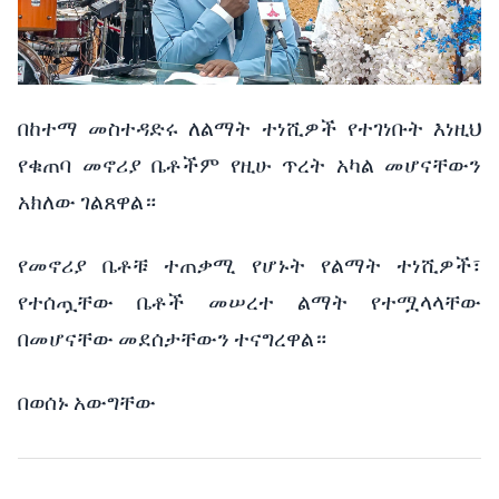
በከተማ
መስተዳድሩ
ለልማት
ተነሺዎች
የተገነቡት
እነዚህ
የቁጠባ
መኖሪያ
ቤቶችም
የዚሁ
ጥረት
አካል
መሆናቸውን
አክለው
ገልጸዋል።
የመኖሪያ
ቤቶቹ
ተጠቃሚ
የሆኑት
የልማት
ተነሺዎች፣
የተሰጧቸው
ቤቶች
መሠረተ
ልማት
የተሟላላቸው
በመሆናቸው
መደሰታቸውን
ተናግረዋል።
በወሰኑ
አውግቸው