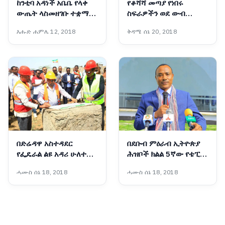
ከንቲባ አዳነች አቤቤ የላቀ
የቆሻሻ መጣያ የነበሩ
ውጤት ላስመዘገቡ ተቋማት
ስፍራዎችን ወደ ውብ
ዕውቅና ሰጡ
መዝናኛነት መቀየር ተችሏል
እሑድ ሐምሌ 12, 2018
ቅዳሜ ሰኔ 20, 2018
- ርዕሰ መስተዳድር ኦርዲን
በድሪ
በድሬዳዋ አስተዳደር
በደቡብ ምዕራብ ኢትዮጵያ
የፌዴራል ልዩ አዳሪ ሁለተኛ
ሕዝቦች ክልል 5ኛው የቴፒ
ደረጃ ትምህርት ቤት ግንባታ
መሶብ አንድ ማዕከል ተመርቆ
ሓሙስ ሰኔ 18, 2018
ሓሙስ ሰኔ 18, 2018
ተጀመረ
አገልግሎት መስጠት ጀምረ