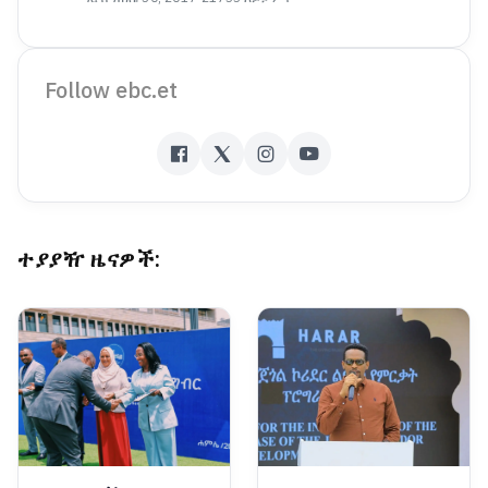
Follow ebc.et
ተያያዥ ዜናዎች: