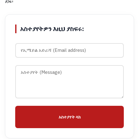
ያጋሩ፡
አስተያየትዎን እዚህ ያስፍሩ:
አስተያየት ላክ