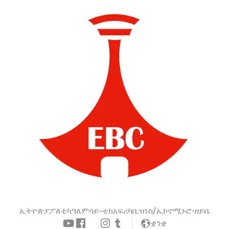
ኢትዮጵያ
ፖለቲካ
ዓለም
ሳይ-ቴክ
አፍሪካ
ቢዝነስ/ኢኮኖሚ
ኑሮ-ዘይቤ
ቋንቋ