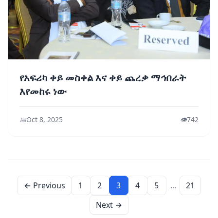
የአፍሪካ ቀይ መስቀል እና ቀይ ጨረቃ ማኅበራት
እየመከሩ ነው
📅
Oct 8, 2025
👁️
742
← Previous
1
2
3
4
5
...
21
Next →