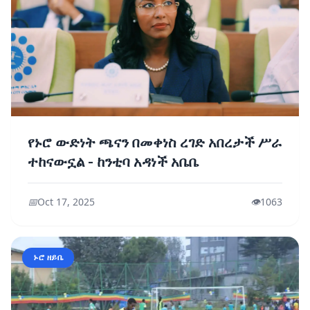
የኑሮ ውድነት ጫናን በመቀነስ ረገድ አበረታች ሥራ
ተከናውኗል - ከንቲባ አዳነች አቤቤ
📅
Oct 17, 2025
👁️
1063
ኑሮ ዘይቤ