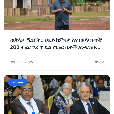
ጠቅላይ ሚኒስትር ዐቢይ ከምባታ እና በሀላባ ዞኖች
200 ተጨማሪ ሞዴል የገጠር ቤቶች እንዲገነቡ
ተልዕኮ ሰጡ
📅
Oct 9, 2025
👁️
872
ኑሮ ዘይቤ