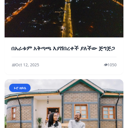
በአራቱም አቅጣጫ እያሸበረቀች ያለችው ጅግጅጋ
📅
Oct 12, 2025
👁️
1050
ኑሮ ዘይቤ