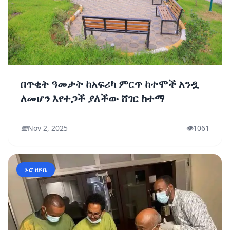
በጥቂት ዓመታት ከአፍሪካ ምርጥ ከተሞች አንዷ
ለመሆን እየተጋች ያለችው ሸገር ከተማ
📅
Nov 2, 2025
👁️
1061
ኑሮ ዘይቤ