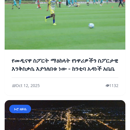
የመዲናዋ ስፖርት ማዕከላት የነዋሪዎችን ስፖርታዊ
እንቅስቃሴ እያጎለበቱ ነው - ከንቲባ አዳነች አቤቤ
📅
Oct 12, 2025
👁️
1132
ኑሮ ዘይቤ