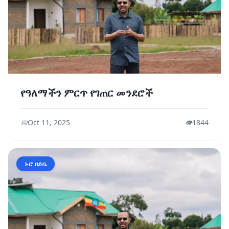
የዓለማችን ምርጥ የገጠር መንደሮች
📅
Oct 11, 2025
👁️
1844
ኑሮ ዘይቤ