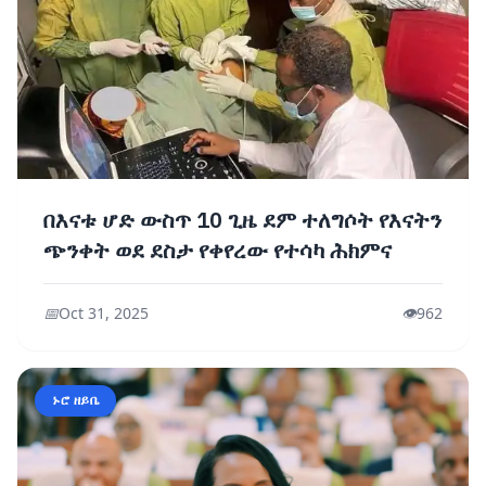
በእናቱ ሆድ ውስጥ 10 ጊዜ ደም ተለግሶት የእናትን
ጭንቀት ወደ ደስታ የቀየረው የተሳካ ሕክምና
📅
Oct 31, 2025
👁️
962
ኑሮ ዘይቤ