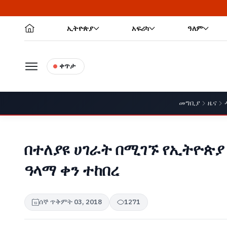
ኢትዮጵያ
አፍሪካ
ዓለም
ቀጥታ
መግቢያ
ዜና
በተለያዩ ሀገራት በሚገኙ የኢትዮጵ
ዓላማ ቀን ተከበረ
ሰኞ ጥቅምት 03, 2018
1271