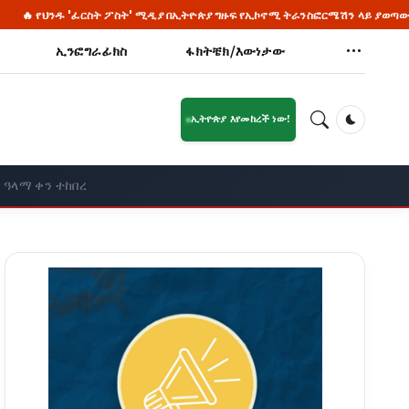
ርስት ፖስት' ሚዲያ በኢትዮጵያ ግዙፍ የኢኮኖሚ ትራንስፎርሜሽን ላይ ያወጣው አስደናቂ ዘገባ
ኢንፎግራፊክስ
ፋክትቼክ/እውነታው
ኢትዮጵያ እየመከረች ነው!
Dark Mod
ዓላማ ቀን ተከበረ