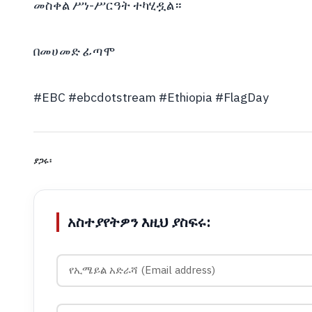
መስቀል ሥነ-ሥርዓት ተካሂዷል።
በመሀመድ ፊጣሞ
#EBC
#ebcdotstream
#Ethiopia
#FlagDay
ያጋሩ፡
አስተያየትዎን እዚህ ያስፍሩ: