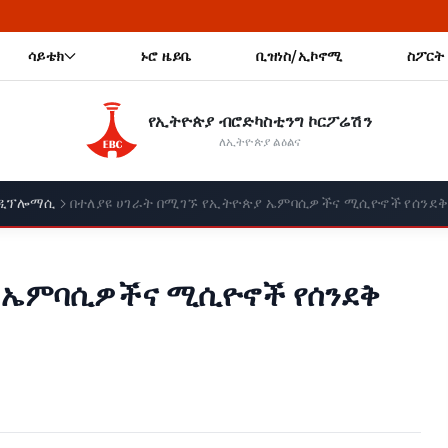
🔥 የህንዱ 'ፈ
ሳይቴክ
ኑሮ ዜይቤ
ቢዝነስ/ኢኮኖሚ
ስፖርት
የኢትዮጵያ ብሮድካስቲንግ ኮርፖሬሽን
ለኢትዮጵያ ልዕልና
ዲፕሎማሲ
በተለያዩ ሀገራት በሚገኙ የኢትዮጵያ ኤምባሲዎችና ሚሲዮኖች የሰንደቅ 
ያ ኤምባሲዎችና ሚሲዮኖች የሰንደቅ