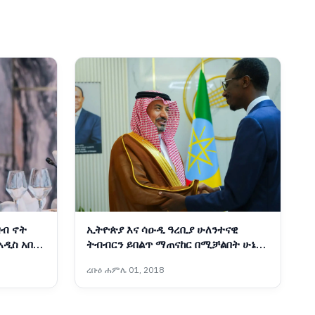
ዘብ ኖት
ኢትዮጵያ እና ሳዑዲ ዓረቢያ ሁለንተናዊ
ዲስ አበባ
ትብብርን ይበልጥ ማጠናከር በሚቻልበት ሁኔታ
ላይ መከሩ
ረቡዕ ሐምሌ 01, 2018