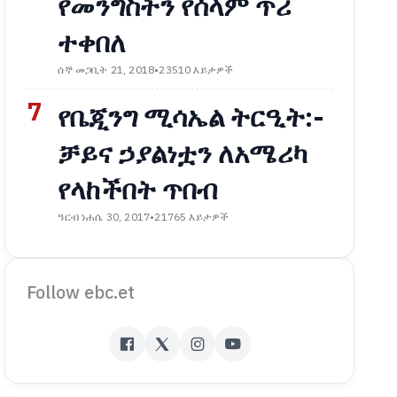
የመንግስትን የሰላም ጥሪ
ተቀበለ
ሰኞ መጋቢት 21, 2018
•
23510 እይታዎች
7
የቤጂንግ ሚሳኤል ትርዒት:-
ቻይና ኃያልነቷን ለአሜሪካ
የላከችበት ጥበብ
ዓርብ ነሐሴ 30, 2017
•
21765 እይታዎች
Follow ebc.et