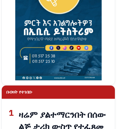
በብዛት የተነበቡ
1
ዛሬም ያልተማርንበት በሰው
ልጅ ታሪክ ውስጥ የተፈጸመ