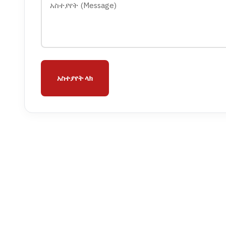
አስተያየት ላክ