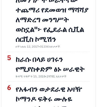
ለመንግሥት ሠራተኛው
ተጨማሪ የደመወዝ ማሻሻያ
ለማድረግ መንግሥት
ወስኗል"፦ የፌደራል ሲቪል
ሰርቪስ ኮሚሽን
ሰኞ ነሐሴ 12, 2017
•
31234 እይታዎች
5
ከራሱ በላይ ሀገሩን
የሚያስቀድም ፅኑ ሠራዊት
ቅዳሜ ጥቅምት 15, 2018
•
29781 እይታዎች
6
የአፋብን ወታደራዊ አዛዥ
ኮማንዶ ፍቅሩ ሙሉዬ