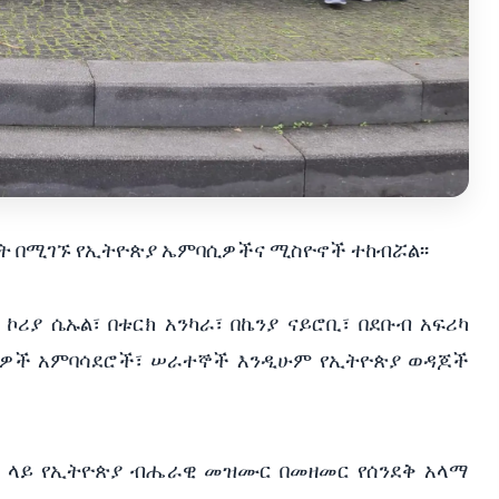
ራት በሚገኙ የኢትዮጵያ ኤምባሲዎችና ሚስዮኖች ተከብሯል፡፡
ኮሪያ ሴኡል፣ በቱርክ አንካራ፣ በኬንያ ናይሮቢ፣ በደቡብ አፍሪካ
ባሲዎች አምባሳደሮች፣ ሠራተኞች እንዲሁም የኢትዮጵያ ወዳጆች
ዓል ላይ የኢትዮጵያ ብሔራዊ መዝሙር በመዘመር የሰንደቅ አላማ