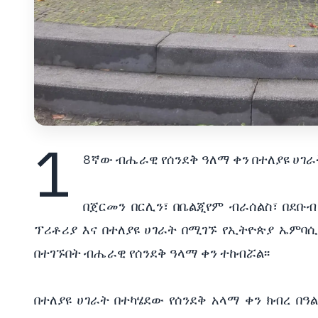
1
8ኛው ብሔራዊ የሰንደቅ ዓለማ ቀን በተለያዩ ሀገ
በጀርመን በርሊን፣ በቤልጂየም ብራሰልስ፣ በደቡብ 
ፕሪቶሪያ እና በተለያዩ ሀገራት በሚገኙ የኢትዮጵያ ኤም
በተገኙበት ብሔራዊ የሰንደቅ ዓላማ ቀን ተከብሯል፡፡
በተለያዩ ሀገራት በተካሄደው የሰንደቅ አላማ ቀን ክብረ በ