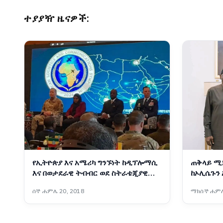
ተያያዥ ዜናዎች:
የኢትዮጵያ እና አሜሪካ ግንኙነት ከዲፕሎማሲ
ጠቅላይ ሚኒ
እና በወታደራዊ ትብብር ወደ ስትራቴጂያዊ
ከኦሊሴጉን 
አጋርነት እየተሸጋገረ ነው - አምባሳደር ኤርቪን
ሰኞ ሐምሌ 20, 2018
ማክሰኞ ሐምሌ
ማሲንጋ