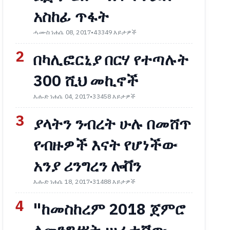
አስከፊ ጥፋት
ሓሙስ ነሐሴ 08, 2017
•
43349 እይታዎች
2
በካሊፎርኒያ በርሃ የተጣሉት
300 ሺህ መኪኖች
እሑድ ነሐሴ 04, 2017
•
33458 እይታዎች
3
ያላትን ንብረት ሁሉ በመሸጥ
የብዙዎች እናት የሆነችው
አንያ ሪንግረን ሎቨን
እሑድ ነሐሴ 18, 2017
•
31488 እይታዎች
4
"ከመስከረም 2018 ጀምሮ