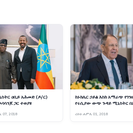
ስትር ዐቢይ አሕመድ (ዶ/ር)
ከኑክሌር ኃይል እስከ አማራጭ የገን
ኦባሳንጆ ጋር ተወያዩ
የሩሲያው ውጭ ጉዳይ ሚኒስትር በአ
ለምን ተገኙ?
 07, 2018
ረቡዕ ሐምሌ 01, 2018