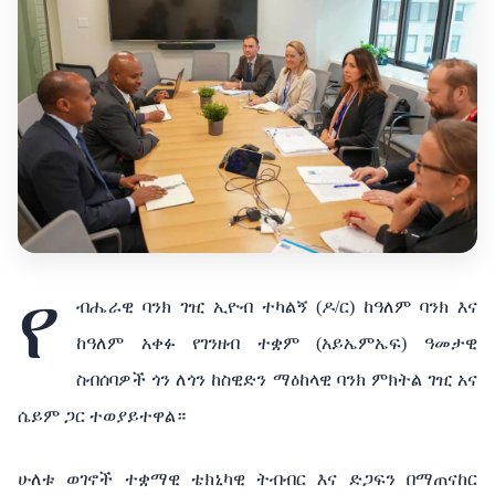
የ
ብሔራዊ ባንክ ገዢ ኢዮብ ተካልኝ (ዶ/ር)
ከዓለም ባንክ እና
ከዓለም አቀፉ የገንዘብ ተቋም (አይኤምኤፍ) ዓመታዊ
ስብሰባዎች ጎን ለጎን
ከስዊድን ማዕከላዊ ባንክ ምክትል ገዢ አና
ሴይም ጋር ተወያይተዋል።
ሁለቱ ወገኖች ተቋማዊ ቴክኒካዊ ትብብር እና ድጋፍን በማጠናከር