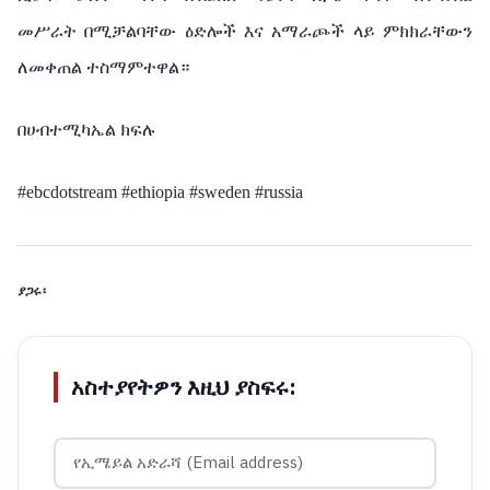
መሥራት በሚቻልባቸው ዕድሎች እና አማራጮች ላይ ምክክራቸውን
ለመቀጠል ተስማምተዋል።
በሀብተሚካኤል ክፍሉ
#ebcdotstream #ethiopia #sweden #russia
ያጋሩ፡
አስተያየትዎን እዚህ ያስፍሩ: