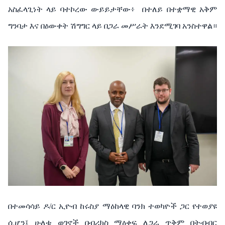
አስፈላጊነት ላይ ባተኮረው ውይይታቸው፥
በተለይ በተቋማዊ አቅም
ግንባታ እና በዕውቀት ሽግግር ላይ በጋራ መሥራት እንደሚገባ አንስተዋል።
በተመሳሳይ ዶ/ር ኢዮብ ከሩስያ ማዕከላዊ ባንክ ተወካዮች ጋር የተወያዩ
ሲሆን፤ ሁለቱ ወገኖች በብሪክስ ማዕቀፍ ለጋራ ጥቅም በትብብር