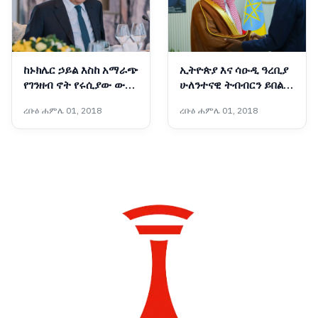
ከኑክሌር ኃይል እስከ አማራጭ
ኢትዮጵያ እና ሳዑዲ ዓረቢያ
የገንዘብ ኖት የሩሲያው ውጭ
ሁለንተናዊ ትብብርን ይበልጥ
ጉዳይ ሚኒስትር በአዲስ አበባ
ማጠናከር በሚቻልበት ሁኔታ
ረቡዕ ሐምሌ 01, 2018
ረቡዕ ሐምሌ 01, 2018
ለምን ተገኙ?
ላይ መከሩ