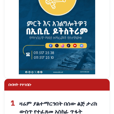
በብዛት የተነበቡ
1
ዛሬም ያልተማርንበት በሰው ልጅ ታሪክ
ውስጥ የተፈጸመ አስከፊ ጥፋት