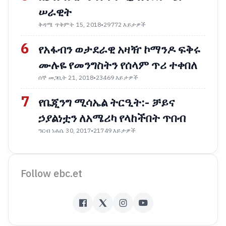
ሠራዊት
ቅዳሜ ጥቅምት 15, 2018
•
29772 እይታዎች
6
የአፋብን ወታደራዊ አዛዥ ኮማንዶ ፍቅሩ
ሙሉዬ የመንግስትን የሰላም ጥሪ ተቀበለ
ሰኞ መጋቢት 21, 2018
•
23469 እይታዎች
7
የቤጂንግ ሚሳኤል ትርዒት:- ቻይና
ኃያልነቷን ለአሜሪካ የላከችበት ጥበብ
ዓርብ ነሐሴ 30, 2017
•
21749 እይታዎች
Follow ebc.et