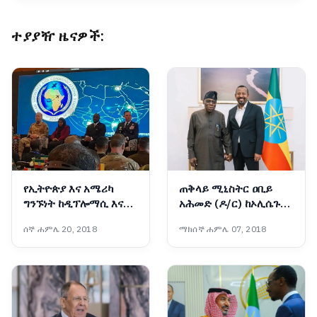
ተያያዥ ዜናዎች:
የኢትዮጵያ እና አሜሪካ
ጠቅላይ ሚኒስትር ዐቢይ
ግንኙነት ከዲፕሎማሲ እና
አሕመድ (ዶ/ር) ከኦሊሴጉን
በወታደራዊ ትብብር ወደ
ኦባሳንጆ ጋር ተወያዩ
ሰኞ ሐምሌ 20, 2018
ማክሰኞ ሐምሌ 07, 2018
ስትራቴጂያዊ አጋርነት
እየተሸጋገረ ነው - አምባሳደር
ኤርቪን ማሲንጋ