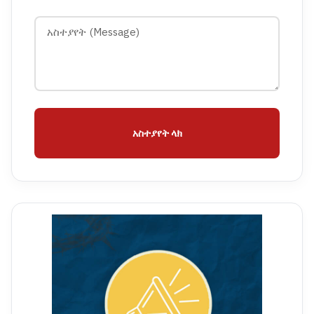
አስተያየት ላክ