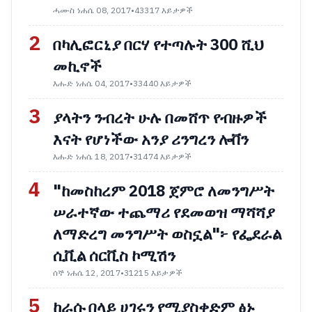
ሓሙስ ነሐሴ 08, 2017
•
43317 እይታዎች
2
በካሊፎርኒያ በርሃ የተጣሉት 300 ሺህ
መኪኖች
እሑድ ነሐሴ 04, 2017
•
33440 እይታዎች
3
ያላትን ንብረት ሁሉ በመሸጥ የብዙዎች
እናት የሆነችው አንያ ሪንግረን ሎቨን
እሑድ ነሐሴ 18, 2017
•
31474 እይታዎች
4
"ከመስከረም 2018 ጀምሮ ለመንግሥት
ሠራተኛው ተጨማሪ የደመወዝ ማሻሻያ
ለማድረግ መንግሥት ወስኗል"፦ የፌደራል
ሲቪል ሰርቪስ ኮሚሽን
ሰኞ ነሐሴ 12, 2017
•
31215 እይታዎች
5
ከራሱ በላይ ሀገሩን የሚያስቀድም ፅኑ