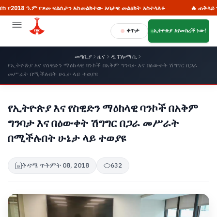
ዓ.ም የጾመ ፍልሰታን አስመልክተው አባታዊ መልዕክት አስተላለፉ
🔥 ጠቅላይ ሚኒስትር ዐቢ
ቀጥታ
ኢትዮጵያ እየመከረች ነው!
መግቢያ
ዜና
ዲፕሎማሲ
የኢትዮጵያ እና የስዊድን ማዕከላዊ ባንኮች በአቅም ግንባታ እና በዕውቀት ሽግግር በጋራ
መሥራት በሚችሉበት ሁኔታ ላይ ተወያዩ
የኢትዮጵያ እና የስዊድን ማዕከላዊ ባንኮች በአቅም
ግንባታ እና በዕውቀት ሽግግር በጋራ መሥራት
በሚችሉበት ሁኔታ ላይ ተወያዩ
ቅዳሜ ጥቅምት 08, 2018
632