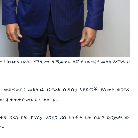
ሊዮ ክትባትን በአስር ሚሊዮን ለሚቆጠሩ ልጆች በዘመቻ መልክ ለማዳረስ
ዎች መቆጣጠርና መከላከል (አፍሪካ ሲዲሲ) እያደረገች ያለውን ድጋፍና
 ደረጃ ተጠቃሽ መሆኑን ገልጸዋል።
ስተኛ ደረጃ ከፍ በማለቷ እንኳን ደስ ያላችሁ ያሉ ሲሆን ድርጅታቸው
ዋል።