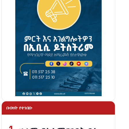
በብዛት የተነበቡ