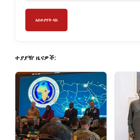
አስተያየት ላክ
ተያያዥ ዜናዎች: