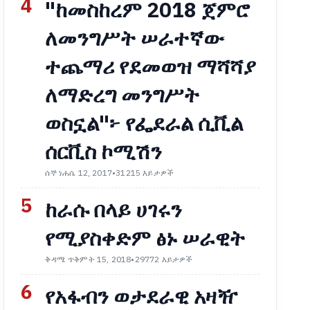
4
"ከመስከረም 2018 ጀምሮ
ለመንግሥት ሠራተኛው
ተጨማሪ የደመወዝ ማሻሻያ
ለማድረግ መንግሥት
ወስኗል"፦ የፌደራል ሲቪል
ሰርቪስ ኮሚሽን
ሰኞ ነሐሴ 12, 2017
•
31215 እይታዎች
5
ከራሱ በላይ ሀገሩን
የሚያስቀድም ፅኑ ሠራዊት
ቅዳሜ ጥቅምት 15, 2018
•
29772 እይታዎች
6
የአፋብን ወታደራዊ አዛዥ