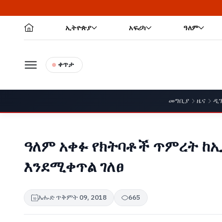
ኢትዮጵያ
አፍሪካ
ዓለም
ቀጥታ
መግቢያ
ዜና
ዲ
ዓለም አቀፉ የክትባቶች ጥምረት ከኢ
እንደሚቀጥል ገለፀ
እሑድ ጥቅምት 09, 2018
665