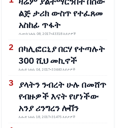
1
ዛሬም ያልተማርንበት በሰው
ልጅ ታሪክ ውስጥ የተፈጸመ
አስከፊ ጥፋት
ሓሙስ ነሐሴ 08, 2017
•
43318 እይታዎች
2
በካሊፎርኒያ በርሃ የተጣሉት
300 ሺህ መኪኖች
እሑድ ነሐሴ 04, 2017
•
33440 እይታዎች
3
ያላትን ንብረት ሁሉ በመሸጥ
የብዙዎች እናት የሆነችው
አንያ ሪንግረን ሎቨን
እሑድ ነሐሴ 18, 2017
•
31475 እይታዎች