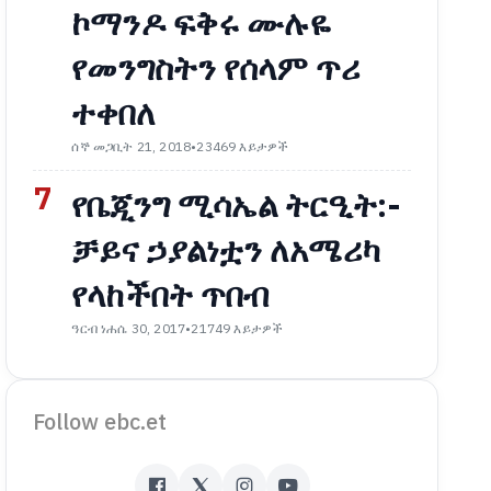
ኮማንዶ ፍቅሩ ሙሉዬ
የመንግስትን የሰላም ጥሪ
ተቀበለ
ሰኞ መጋቢት 21, 2018
•
23469 እይታዎች
7
የቤጂንግ ሚሳኤል ትርዒት:-
ቻይና ኃያልነቷን ለአሜሪካ
የላከችበት ጥበብ
ዓርብ ነሐሴ 30, 2017
•
21749 እይታዎች
Follow ebc.et