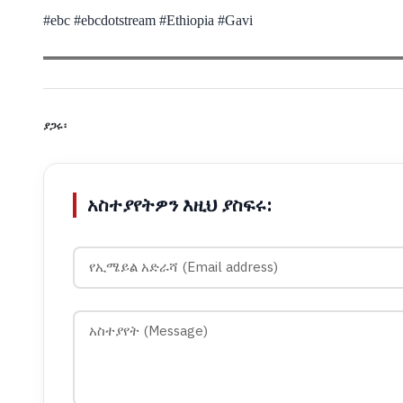
#ebc #ebcdotstream #Ethiopia #Gavi
ያጋሩ፡
አስተያየትዎን እዚህ ያስፍሩ: