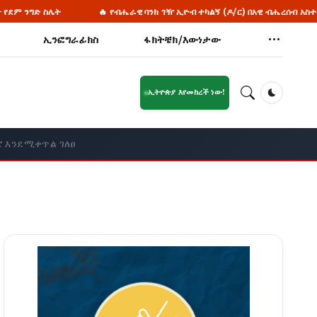
የብሔራዊ ባንክ ገዥ ኢዮብ ተካልኝ (ዶ/ር) በአዊ ብሔረሰብ አስተዳደር ዞን የገጠር ኮሪደር ልማት ሥራ
ኢንፎግራፊክስ
ፋክትቼክ/እውነታው
ኢትዮጵያ እየመከረች ነው!
Dark Mod
ሮ እንደሚቀጥል ገለፀ