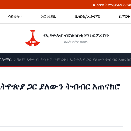
🔥 ከግጭት የሚታፈስ ትርፍ፦ የደም ንግድ ስሌት
🔥 
ሳይቴክ
ኑሮ ዜይቤ
ቢዝነስ/ኢኮኖሚ
ስፖርት
የኢትዮጵያ ብሮድካስቲንግ ኮርፖሬሽን
ለኢትዮጵያ ልዕልና
ፕሎማሲ
ዓለም አቀፉ የክትባቶች ጥምረት ከኢትዮጵያ ጋር ያለውን ትብብር አጠናክ
ትዮጵያ ጋር ያለውን ትብብር አጠናክሮ