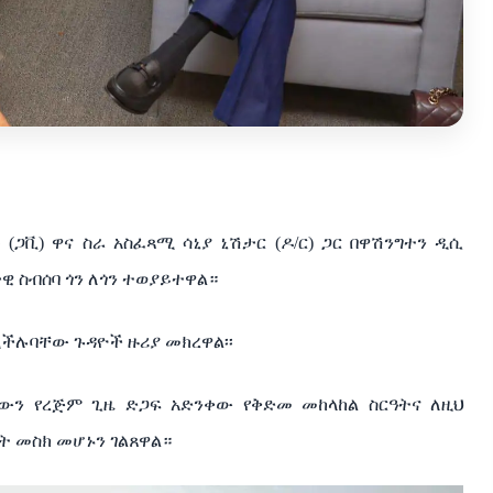
(ጋቪ) ዋና ስራ አስፈጻሚ ሳኒያ ኒሽታር (ዶ/ር) ጋር በዋሽንግተን ዲሲ
ታዊ ስብሰባ ጎን ለጎን ተወያይተዋል።
ችሉባቸው ጉዳዮች ዙሪያ መክረዋል፡፡
ለውን የረጅም ጊዜ ድጋፍ አድንቀው የቅድመ መከላከል ስርዓትና ለዚህ
ት መስክ መሆኑን ገልጸዋል።