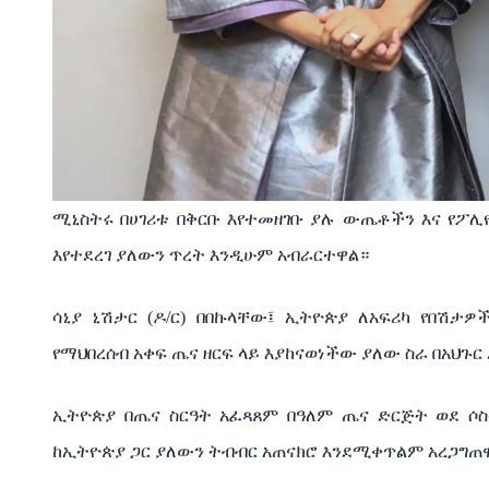
ሚኒስትሩ በሀገሪቱ በቅርቡ እየተመዘገቡ ያሉ ውጤቶችን እና የፖ
እየተደረገ ያለውን ጥረት እንዲሁም አብራርተዋል።
ሳኒያ ኒሽታር (ዶ/ር) በበኩላቸው፤ ኢትዮጵያ ለአፍሪካ የበሽታ
የማህበረሰብ አቀፍ ጤና ዘርፍ ላይ እያከናወነችው ያለው ስራ በአህጉር
ኢትዮጵያ በጤና ስርዓት አፈጻጸም በዓለም ጤና ድርጅት ወደ ሶ
ከኢትዮጵያ ጋር ያለውን ትብብር አጠናክሮ እንደሚቀጥልም አረጋግጠ