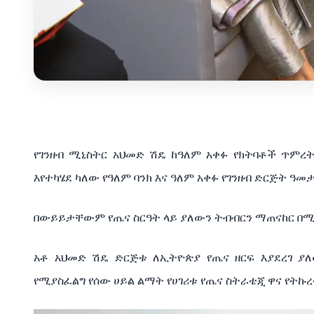
የገንዘብ ሚኒስትር አህመድ ሽዴ ከዓለም አቀፉ የክትባቶች ጥምረት 
እየተካሄደ ካለው የዓለም ባንክ እና ዓለም አቀፉ የገንዘብ ድርጅት ዓመ
በውይይታቸውም የጤና ስርዓት ላይ ያለውን ትብብርን ማጠናከር በሚ
አቶ አህመድ ሽዴ ድርጅቱ ለኢትዮጵያ የጤና ዘርፍ እያደረገ ያ
የሚያስፈልግ የሰው ሀይል ልማት የሀገሪቱ የጤና ስትራቴጂ ዋና የትኩረ