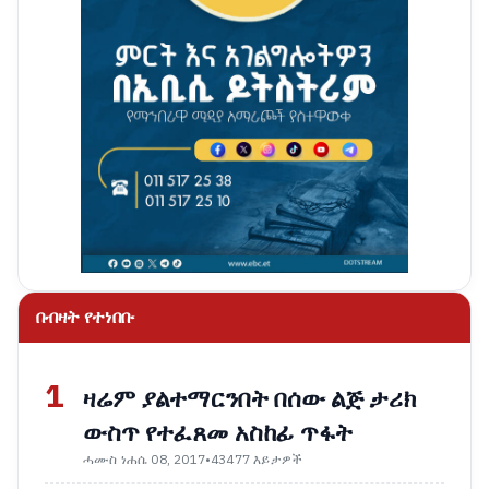
በብዛት የተነበቡ
1
ዛሬም ያልተማርንበት በሰው ልጅ ታሪክ
ውስጥ የተፈጸመ አስከፊ ጥፋት
ሓሙስ ነሐሴ 08, 2017
•
43477 እይታዎች