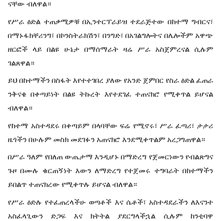
ናቸው ብለዋል።
የሥራ ዕድል ተጠቃሚዎቹ በኢንተርፕራይዝ ተደራጅተው በከተማ ግብርና፣
በማኑፋክቸሪንግ፣ በኮንስትራክሽን፣ በንግድ፣ በአገልግሎትና በሌሎችም አዋጭ
ዘርፎች ላይ በልዩ ሁኔታ በማሰማራት ዛሬ ሥራ አስጀምረናል ሲሉም
ገልጸዋል።
ይህ በከተማችን በስፋት እየተተገበረ ያለው የአንድ ጀምበር የስራ ዕድል ፈጠራ
ንቅናቄ በቀጣይነት በልዩ ትኩረት እየተደገፈ ተጠናክሮ የሚቀጥል ይሆናል
ብለዋል።
የከተማ አስተዳደሩ በቀጣይም በላባቸው ፍሬ የሚኖሩ፣ ሥራ ፈጣሪ፣ ታታሪ
ዜጎችን በሁሉም መስክ መደገፉን አጠናክሮ እንደሚቀጥልም አረጋግጠዋል።
በሥራ ዓለም የበለጠ ውጤታማ እንዲሆኑ በማድረግ የጀመርነውን የብልጽግና
ጉዞ በሙሉ ቁርጠኝነት እውን ለማድረግ የተጀመሩ ተግባራት በከተማችን
ይበልጥ ተጠናክረው የሚቀጥሉ ይሆናል ብለዋል።
የሥራ ዕድሉ የተፈጠረላችሁ ወጣቶች እና ሴቶች፣ አስተዳደራችን ለእናንተ
አስፈላጊውን ድጋፍ እና ክትትል ያደርግላችኋል ሲሉም ከንቲባዋ