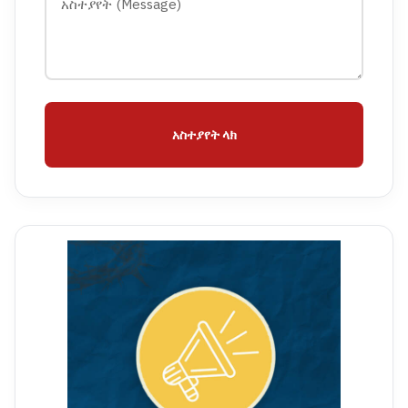
አስተያየት ላክ