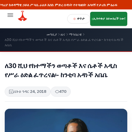
ዳማዊ ኃይለ ሥላሴ ራዕይ እስከ ምድረ በዳነት የተጓዘበት አሳዛኝ የታሪክ ምዕራፍ
🔥 ከግጭ
ቀጥታ
ኢትዮጵያ እየመከረች ነው!
መግቢያ
ዜና
ማኅበራዊ
ለ30 ሺህ የከተማችን ወጣቶች እና ሴቶች አዲስ የሥራ ዕድል ፈጥረናል፡- ከንቲባ አዳነች
አቤቤ
ለ30 ሺህ የከተማችን ወጣቶች እና ሴቶች አዲስ
የሥራ ዕድል ፈጥረናል፡- ከንቲባ አዳነች አቤቤ
ረቡዕ ኅዳር 24, 2018
470