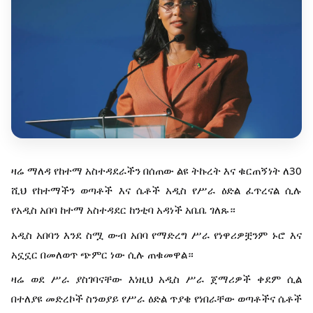
ዛሬ ማለዳ የከተማ አስተዳደራችን በሰጠው ልዩ ትኩረት እና ቁርጠኝነት ለ30
ሺህ የከተማችን ወጣቶች እና ሴቶች አዲስ የሥራ ዕድል ፈጥረናል ሲሉ
የአዲስ አበባ ከተማ አስተዳደር ከንቲባ አዳነች አቤቤ ገለጹ።
አዲስ አበባን እንደ ስሟ ውብ አበባ የማድረግ ሥራ የነዋሪዎቿንም ኑሮ እና
አኗኗር በመለወጥ ጭምር ነው ሲሉ ጠቁመዋል።
ዛሬ ወደ ሥራ ያስገባናቸው እነዚህ አዲስ ሥራ ጀማሪዎች ቀደም ሲል
በተለያዩ መድረኮች ስንወያይ የሥራ ዕድል ጥያቄ የነበራቸው ወጣቶችና ሴቶች