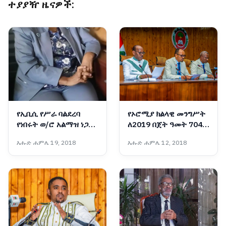
ተያያዥ ዜናዎች:
የኢቢሲ የሥራ ባልደረባ
የኦሮሚያ ክልላዊ መንግሥት
የነበሩት ወ/ሮ አልማዝ ነጋሽ
ለ2019 በጀት ዓመት 704
ሥርዓተ ቀብር ተፈጸመ
ቢሊዮን ብር በጀት አጸደቀ
እሑድ ሐምሌ 19, 2018
እሑድ ሐምሌ 12, 2018