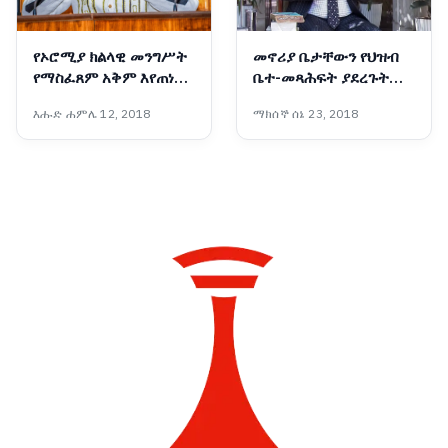
የኦሮሚያ ክልላዊ መንግሥት
መኖሪያ ቤታቸውን የህዝብ
የማስፈጸም አቅም እየጠነከረ
ቤተ-መጻሕፍት ያደረጉት
መጥቷል - አቶ ሽመልስ
አዛውንት
እሑድ ሐምሌ 12, 2018
ማክሰኞ ሰኔ 23, 2018
አብዲሳ