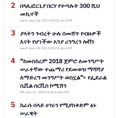
2
በካሊፎርኒያ በርሃ የተጣሉት 300 ሺህ
መኪኖች
እሑድ ነሐሴ 04, 2017
•
33521 እይታዎች
3
ያላትን ንብረት ሁሉ በመሸጥ የብዙዎች
እናት የሆነችው አንያ ሪንግረን ሎቨን
እሑድ ነሐሴ 18, 2017
•
31531 እይታዎች
4
"ከመስከረም 2018 ጀምሮ ለመንግሥት
ሠራተኛው ተጨማሪ የደመወዝ ማሻሻያ
ለማድረግ መንግሥት ወስኗል"፦ የፌደራል
ሲቪል ሰርቪስ ኮሚሽን
ሰኞ ነሐሴ 12, 2017
•
31314 እይታዎች
5
ከራሱ በላይ ሀገሩን የሚያስቀድም ፅኑ
ሠራዊት