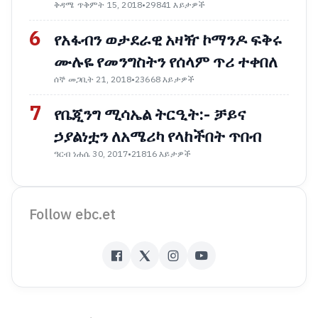
ቅዳሜ ጥቅምት 15, 2018
•
29841 እይታዎች
6
የአፋብን ወታደራዊ አዛዥ ኮማንዶ ፍቅሩ
ሙሉዬ የመንግስትን የሰላም ጥሪ ተቀበለ
ሰኞ መጋቢት 21, 2018
•
23668 እይታዎች
7
የቤጂንግ ሚሳኤል ትርዒት:- ቻይና
ኃያልነቷን ለአሜሪካ የላከችበት ጥበብ
ዓርብ ነሐሴ 30, 2017
•
21816 እይታዎች
Follow ebc.et