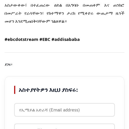
አስታውቀው፤ በተፈጠረው ዕድል በአግባቡ በመጠቀም እና ጠንክሮ
በመሥራት የራሳቸውን፣ የከተማዋን ታሪክ የሚቀይሩ ውጤታማ ዜጎች
መሆን እንደሚጠበቅባቸውም ገልጸዋል።
#ebcdotstream
#EBC
#addisababa
ያጋሩ፡
አስተያየትዎን እዚህ ያስፍሩ: