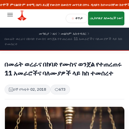
ባትም ቀዳሚ በሆነ ደረጃ የውስጥ ለውስጥ መንገድ በጥሩ ዲዛይን ከተሠሩባቸው ከተሞች መካከል ከፍተ
ቀጥታ
ኢትዮጵያ እየመከረች ነው!
መግቢያ
ዜና
መልካም አስተዳደር
በመሬት ወረራና በከባድ የሙስና ወንጀል የተጠረጠሩ 11 አመራሮችና ባለሙያዎች ላይ ክስ
ተመሰረተ
በመሬት ወረራና በከባድ የሙስና ወንጀል የተጠረጠሩ
11 አመራሮችና ባለሙያዎች ላይ ክስ ተመሰረተ
ሰኞ የካቲት 02, 2018
673