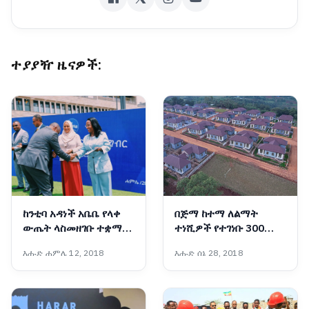
ተያያዥ ዜናዎች:
ከንቲባ አዳነች አቤቤ የላቀ
በጅማ ከተማ ለልማት
ውጤት ላስመዘገቡ ተቋማት
ተነሺዎች የተገነቡ 300
ዕውቅና ሰጡ
የቁጠባ መኖሪያ ቤቶች
እሑድ ሐምሌ 12, 2018
እሑድ ሰኔ 28, 2018
ለተጠቃሚዎች ተላለፉ