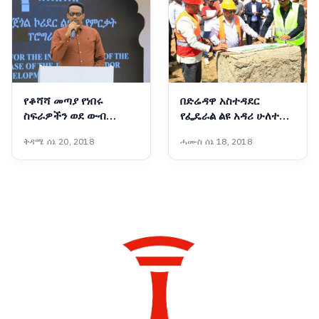
የቆሻሻ መጣያ የነበሩ
በድሬዳዋ አስተዳደር
ስፍራዎችን ወደ ውብ
የፌዴራል ልዩ አዳሪ ሁለተኛ
መዝናኛነት መቀየር ተችሏል
ደረጃ ትምህርት ቤት ግንባታ
ቅዳሜ ሰኔ 20, 2018
ሓሙስ ሰኔ 18, 2018
- ርዕሰ መስተዳድር ኦርዲን
ተጀመረ
በድሪ