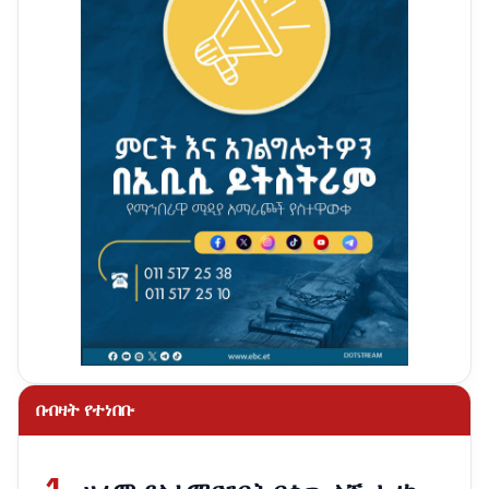
በብዛት የተነበቡ