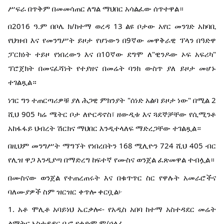
ሥፍራ በጥቅም በመመሳጠር ለግል ማህበር አሳልፈው ሰጥተዋል።
በ2016 ዓ.ም በቦሌ ክ/ከተማ ወረዳ 13 ልዩ ቦታው አየር መንገድ አከባቢ
የህዝብ እና የመንግሥት ይዞታ የሆነውን በ9ኛው መዋቅራዊ ፕላን በዓድዋ
ፓርክነት ተይዞ የነበረውን እና በ10ኛው ደግሞ ለ"ዊንዶው ኦፍ አፍሪካ"
ፕሮጀክት በመናፈሻነት የተያዘና በመሬት ባንክ ውስጥ ያለ ይዞታ መሆኑ
ተገልጿል።
ነገር ግን ተጠርጣሪዎቹ ያለ ሕጋዊ ምክንያት "ሰነድ አልባ ይዞታ ነው" በሚል 2
ሺህ 905 ካሬ ሜትር ቦታ ለዮርዳኖስ፣ ዘውዲቱ እና ጓደኞቻቸው የሲሚንቶ
አከፋፋይ ህብረት ሽርክና ማህበር እንዲተላለፍ ማድረጋቸው ተገልጿል።
በዚህም መንግሥት ማግኘት የነበረበትን 168 ሚሊዮን 724 ሺህ 405 ብር
የሊዝ ዋጋ እንዲያጣ በማድረግ ከፍተኛ የሙስና ወንጀል ፈጽመዋል ተብሏል።
በሙስናው ወንጀል የተጠረጠሩት እና በቁጥጥር ስር የዋሉት አመራሮችና
ባለሙያዎች ስም ዝርዝር ቀጥሎ ቀርቧል፦
1. አቶ ሞሊቶ አባይነህ ኤርቃሎ፡- የአዲስ አበባ ከተማ አስተዳደር መሬት
ልማትና አስተዳዳር ቢሮ የቀድሞ ም/ኃላፊ