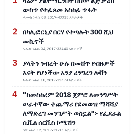
1
ዛሬም ያልተማርንበት በሰው ልጅ ታሪክ
ውስጥ የተፈጸመ አስከፊ ጥፋት
ሓሙስ ነሐሴ 08, 2017
•
43315 እይታዎች
2
በካሊፎርኒያ በርሃ የተጣሉት 300 ሺህ
መኪኖች
እሑድ ነሐሴ 04, 2017
•
33440 እይታዎች
3
ያላትን ንብረት ሁሉ በመሸጥ የብዙዎች
እናት የሆነችው አንያ ሪንግረን ሎቨን
እሑድ ነሐሴ 18, 2017
•
31474 እይታዎች
4
"ከመስከረም 2018 ጀምሮ ለመንግሥት
ሠራተኛው ተጨማሪ የደመወዝ ማሻሻያ
ለማድረግ መንግሥት ወስኗል"፦ የፌደራል
ሲቪል ሰርቪስ ኮሚሽን
ሰኞ ነሐሴ 12, 2017
•
31211 እይታዎች