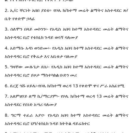
2. ኢ/ር ቸርነት አበበ ያደቴ፦ የቦሌ ክ/ከተማ መሬት ልማትና አስተዳደር ጽ/
ቤት የቀድሞ ኃላፊ
3. ሰለሞን በላይ መኮንን፡- የአዲስ አበባ ከተማ አስተዳደር መሬት ልማትና
አስተዳዳር ቢሮ የቴክኒክ ጉዳይ ወሳኝ ባለሙያ
4. አድማሱ አዳነ ወንድሙ፡- የአዲስ አበባ ከተማ አስተዳደር መሬት ልማትና
አስተዳዳር ቢሮ የቅሬታ እና አቤቱታ ባለሙያ
5. ግዛቸው ሙሉጌታ ደሴ፡- የአዲስ አበባ ከተማ አስተዳደር መሬት ልማትና
አስተዳዳር ቢሮ ይዞታ ማስተካከል ቡድን መሪ
6. ደረጀ ጎሹ ሀይሌ፡-የቦሌ ክ/ከተማ ወረዳ 13 የቀድሞ ዋና ሥራ አስፈፃሚ
7. አለምፀሃይ ለማ ኪ/ማርያም፡- የቦሌ ክ/ከተማ ወረዳ 13 መሬት ልማትና
አስተዳደር የሰነድ አጣሪ ባለሙያ
8. ግርማ ተፈራ አያና፦ የአዲስ አበባ ከተማ አስተዳደር መሬት ልማትና
አስተዳዳር ቢሮ ህግ/ቴክኒክ ጉዳይ ክትትል ዳይሬክተር