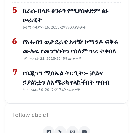
5
ከራሱ በላይ ሀገሩን የሚያስቀድም ፅኑ
ሠራዊት
ቅዳሜ ጥቅምት 15, 2018
•
29770 እይታዎች
6
የአፋብን ወታደራዊ አዛዥ ኮማንዶ ፍቅሩ
ሙሉዬ የመንግስትን የሰላም ጥሪ ተቀበለ
ሰኞ መጋቢት 21, 2018
•
23459 እይታዎች
7
የቤጂንግ ሚሳኤል ትርዒት:- ቻይና
ኃያልነቷን ለአሜሪካ የላከችበት ጥበብ
ዓርብ ነሐሴ 30, 2017
•
21749 እይታዎች
Follow ebc.et