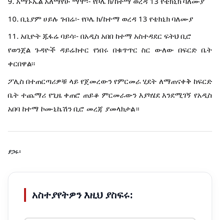
9. አማኑኤል አለማየሁ ማሞ፡- የቦሌ ክ/ከተማ ወረዳ 13 የቴክኒክ ባለሙያ
10. ቢኒያም ሀይሉ ገብሬ፡- የቦሌ ክ/ከተማ ወረዳ 13 የቴክኒክ ባለሙያ
11. አቢዮት ጁፋሬ ባይሳ፡- በአዲስ አበበ ከተማ አስተዳደር ፍትህ ቢሮ
የወንጀል ጉዳዮች ዳይሬክተር የነበሩ በቁጥጥር ስር ውለው በፍርድ ቤት
ቀርበዋል፡፡
ፖሊስ በተጠርጣሪዎቹ ላይ የጀመረውን የምርመራ ሂደት ለማጠናቀቅ ከፍርድ
ቤት ተጨማሪ የጊዜ ቀጠሮ ጠይቆ ምርመራውን እያካሄደ እንደሚገኝ የአዲስ
አበባ ከተማ ኮሙኒኬሽን ቢሮ መረጃ ያመላክታል።
ያጋሩ፡
አስተያየትዎን እዚህ ያስፍሩ: