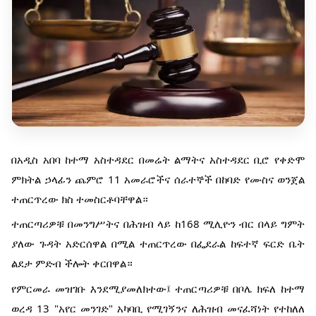
በአዲስ አበባ ከተማ አስተዳደር በመሬት ልማትና አስተዳደር ቢሮ የቀድሞ
ምክትል ኃላፊን ጨምሮ 11 አመራሮችና ሰራተኞች በከባድ የሙስና ወንጀል
ተጠርጥረው ክስ ተመስርቶባቸዋል።
ተጠርጣሪዎቹ በመንግሥትና በሕዝብ ላይ ከ168 ሚሊዮን ብር በላይ ግምት
ያለው ጉዳት አድርሰዋል በሚል ተጠርጥረው በፌደራል ከፍተኛ ፍርድ ቤት
ልደታ ምድብ ችሎት ቀርበዋል።
የምርመራ መዝገቡ እንደሚያመለክተው፤ ተጠርጣሪዎቹ በቦሌ ክፍለ ከተማ
ወረዳ 13 "አየር መንገድ" አካባቢ የሚገኝንና ለሕዝብ መናፈሻነት የተከለለ