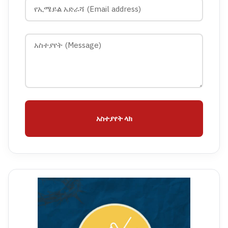
አስተያየት ላክ