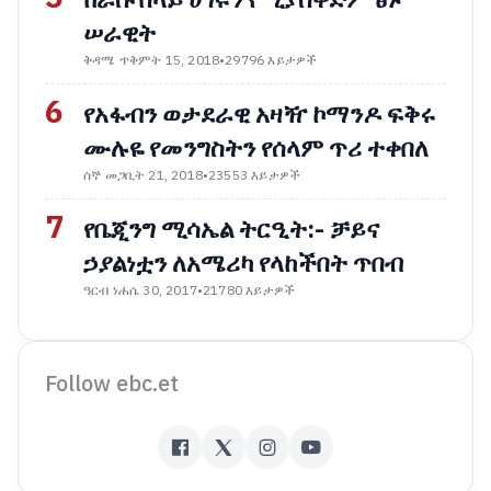
ሠራዊት
ቅዳሜ ጥቅምት 15, 2018
•
29796 እይታዎች
6
የአፋብን ወታደራዊ አዛዥ ኮማንዶ ፍቅሩ
ሙሉዬ የመንግስትን የሰላም ጥሪ ተቀበለ
ሰኞ መጋቢት 21, 2018
•
23553 እይታዎች
7
የቤጂንግ ሚሳኤል ትርዒት:- ቻይና
ኃያልነቷን ለአሜሪካ የላከችበት ጥበብ
ዓርብ ነሐሴ 30, 2017
•
21780 እይታዎች
Follow ebc.et