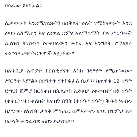
በሰፊው
ይዘከራል።
ሊቃውንቱ
እንደሚገልጹት፤
በስቅለት
ዕለት
የሚከናወኑት
እንደ
ዕጣን
አለማጠን
እና
የደወል
ድምፅ
አለማሰማት
ያሉ
ሥርዓቶች
ኢየሱስ
ክርስቶስ
የተቀበለውን
መከራ
እና
እንግልት
የሚዘክሩ
ተምሳሌታዊ
ትርጉሞች
አሏቸው።
ከአጥቢያ
አብያተ
ክርስቲያናት
እስከ
ገዳማት
የሚከናወነው
12
ሥርዓተ
አምልኮ
በሰዓታት
የተከፋፈለ
ሲሆን፤
ከጠዋቱ
ሰዓት
(
)
6
ነግህ
ጀምሮ
ክርስቶስ
በጲላጦስ
አደባባይ
የቆመበት፣
በ
ሰዓት
(
)
9
(
)
ቀትር
የተሰቀለበት
እና
በ
ሰዓት
ተሰዓተ
ሰዓት
ቅዱስ
ነፍሱን
ከሥጋው
የለየበት
ታላቅ
ምስጢር
በምእመናን
ዘንድ
በዝምታ
እና
በታላቅ
መንፈሳዊ
ሐዘን
ይታሰባል።