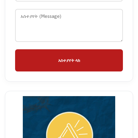
አስተያየት ላክ