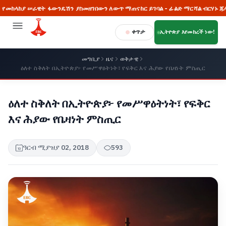
 ሠራዊት ፋውንዴሽን ያስመዘገበውን ለውጥ ማጠናከር ይገባል - ፊልድ ማርሻል ብርሃኑ ጁላ
ቀጥታ
ኢትዮጵያ እየመከረች ነው!
መግቢያ
ዜና
ወቅታዊ
ዕለተ ስቅለት በኢትዮጵያ፦ የመሥዋዕትነት፣ የፍቅር እና ሕያው የቤዛነት ምስጢር
ዕለተ ስቅለት በኢትዮጵያ፦ የመሥዋዕትነት፣ የፍቅር
እና ሕያው የቤዛነት ምስጢር
ዓርብ ሚያዝያ 02, 2018
593