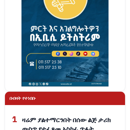
በብዛት የተነበቡ
1
ዛሬም ያልተማርንበት በሰው ልጅ ታሪክ
ውስጥ የተፈጸመ አስከፊ ጥፋት