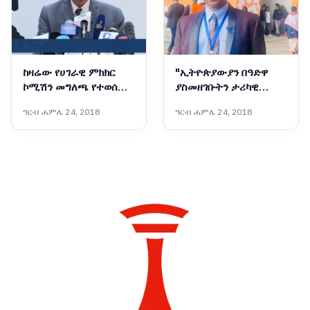
ከዛሬው የሀገራዊ ምክክር
"ኢትዮጵያውያን በዓድዋ
ኮሚሽን መግለጫ የተወሰዱ
ያስመዘገቡትን ታሪካዊ
ዋና ዋና መልዕክቶች፡-
የአንድነት ድል በሀገራዊ
ዓርብ ሐምሌ 24, 2018
ዓርብ ሐምሌ 24, 2018
ምክክሩ ሊደግሙት ይገባል"፦
ተመካካሪዎች