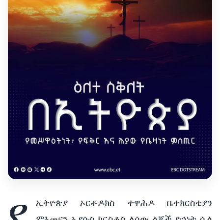
የ
ኢትዮጵያ
ኦርቶዶክስ
ተዋሕዶ
ቤተክርስቲያን
ምእመናን
ኢየሱስ
ክርስቶስ
ለሰው
ልጆች
ድኅነት
ሲል