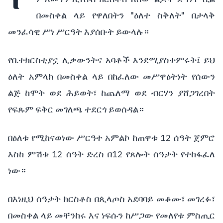
"
"
በመስቀል
ላይ
የዋለበትን
ዕለተ
ስቅለት
በታላቅ
መንፈሳዊ
ሥነ
ሥርዓት
እያሰቡት
ይውላሉ።
የቤተክርስቲያኗ
ሊቃውንትና
አባቶች
እንደሚያስተምሩት፤
ይህ
ዕለት
አምላክ
በመስቀል
ላይ
በከፈለው
መሥዋዕትነት
የሰውን
ልጅ
ከሞት
ወደ
ሕይወት፣
ከጨለማ
ወደ
ብርሃን
ያሸጋገረበት
የፍጹም
ፍቅር
መገለጫ
ተደርጎ
ይወሰዳል።
12
በዕለቱ
የሚከናወነው
ሥርዓተ
አምልኮ
ከጠዋቱ
ሰዓት
ጀምሮ
12
12
እስከ
ምሽቱ
ሰዓት
ድረስ
በ
የጸሎት
ሰዓታት
የተከፋፈለ
ነው።
በእነዚህ
ሰዓታት
ክርስቶስ
በጲላጦስ
አደባባይ
መቆሙ፣
መገረፉ፣
በመስቀል
ላይ
መቸንከሩ
እና
ነፍሱን
ከሥጋው
የመለየቱ
ምስጢር