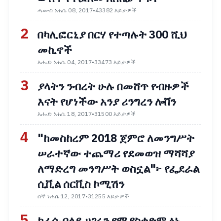
ሓሙስ ነሐሴ 08, 2017
•
43382 እይታዎች
2
በካሊፎርኒያ በርሃ የተጣሉት 300 ሺህ
መኪኖች
እሑድ ነሐሴ 04, 2017
•
33473 እይታዎች
3
ያላትን ንብረት ሁሉ በመሸጥ የብዙዎች
እናት የሆነችው አንያ ሪንግረን ሎቨን
እሑድ ነሐሴ 18, 2017
•
31500 እይታዎች
4
"ከመስከረም 2018 ጀምሮ ለመንግሥት
ሠራተኛው ተጨማሪ የደመወዝ ማሻሻያ
ለማድረግ መንግሥት ወስኗል"፦ የፌደራል
ሲቪል ሰርቪስ ኮሚሽን
ሰኞ ነሐሴ 12, 2017
•
31255 እይታዎች
5
ከራሱ በላይ ሀገሩን የሚያስቀድም ፅኑ