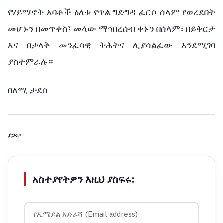
የሃይማኖት
አባቶች
ዕለቱ
የጥል
ግድግዳ
ፈርሶ
ሰላም
የወረደበት
መሆኑን
በመጥቀስ፤
መላው
ማኅበረሰብ
ቀኑን
በሰላም፣
በይቅርታ
እና
በታላቅ
መንፈሳዊ
ትሕትና
ሊያሳልፈው
እንደሚገባ
ያስተምራሉ።
በለሚ ታደሰ
ያጋሩ፡
አስተያየትዎን እዚህ ያስፍሩ: