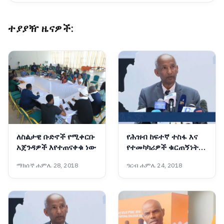
ተያያዥ ዜናዎች:
ለስልታዊ ቡድኖች የሚቀርቡ
የሕዝብ ከፍተኛ ተስፋ እና
አጀንዳዎች እየተጠናቀቁ ነው
የተመካካሪዎች ቁርጠኝነት
ሀገራዊ ምክክሩን ወደ ስኬት
ማክሰኞ ሐምሌ 28, 2018
ዓርብ ሐምሌ 24, 2018
እየመራው ነው - ፕሮፌሰር
መስፍን አርዓያ