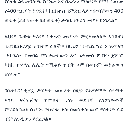
የዕለቱ
ልዩ
መገለጫ
የሆነው
እና
በአራቱ
ማዕዘናት
የሚከናወነው
400
400
የ
ጊዜያት
ስግደት፤
ክርስቶስ
በምድር
ላይ
የቆየባቸውን
(33
3
)
ወራት
ዓመት
ከ
ወራት
ታሳቢ
ያደረገ
መሆኑ
ይነገራል።
ይህም
ቤዛነቱ
ዓለም
አቀፋዊ
መሆኑን
የሚያመለክት
እንደሆነ
ቤተክርስቲያኗ
ታስተምራለች።
ከዚህም
በተጨማሪ
ምእመናን
"
"
አክፍሎ
በመባል
የሚታወቀውን
እና
ከሐሙስ
ምሽት
ጀምሮ
እስከ
ትንሣኤ
ሌሊት
የሚቆይ
ጥብቅ
ጾም
በመጾም
መከራውን
ያስባሉ።
በቤተክርስቲያኗ
ሥርዓት
መሠረት
በዚህ
የሕማማት
ሳምንት
እንደ
ፍትሐትና
ጥምቀት
ያሉ
መደበኛ
አገልግሎቶች
የማይከናወኑ
ሲሆን፤
ትኩረቱ
ሁሉ
በመስቀሉ
መሥዋዕትነት
ላይ
ብቻ
እንዲሆን
ይደረጋል።