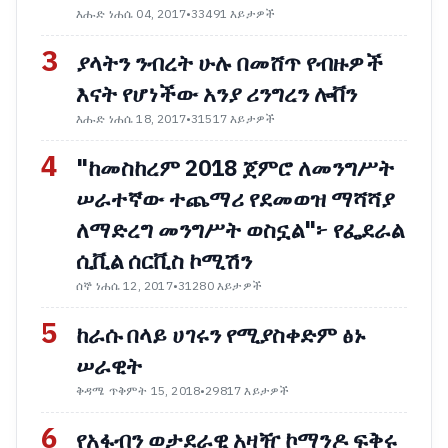
እሑድ ነሐሴ 04, 2017
•
33491 እይታዎች
3
ያላትን ንብረት ሁሉ በመሸጥ የብዙዎች
እናት የሆነችው አንያ ሪንግረን ሎቨን
እሑድ ነሐሴ 18, 2017
•
31517 እይታዎች
4
"ከመስከረም 2018 ጀምሮ ለመንግሥት
ሠራተኛው ተጨማሪ የደመወዝ ማሻሻያ
ለማድረግ መንግሥት ወስኗል"፦ የፌደራል
ሲቪል ሰርቪስ ኮሚሽን
ሰኞ ነሐሴ 12, 2017
•
31280 እይታዎች
5
ከራሱ በላይ ሀገሩን የሚያስቀድም ፅኑ
ሠራዊት
ቅዳሜ ጥቅምት 15, 2018
•
29817 እይታዎች
6
የአፋብን ወታደራዊ አዛዥ ኮማንዶ ፍቅሩ