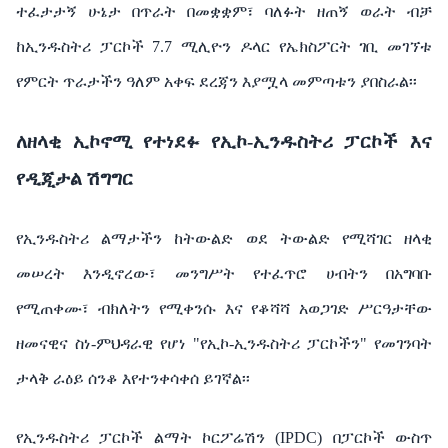
ተፈታታኝ
ሁኔታ
በጥራት
በመቋቋም፣
ባለፉት
ዘጠኝ
ወራት
ብቻ
ከኢንዱስትሪ
ፓርኮች
7.7
ሚሊዮን
ዶላር
የኤክስፖርት
ገቢ
መገኘቱ
የምርት
ጥራታችን
ዓለም
አቀፍ
ደረጃን
እያሟላ
መምጣቱን
ያበስራል፡፡
ለዘላቂ
ኢኮኖሚ
የተነደፉ
የኢኮ
-
ኢንዱስትሪ
ፓርኮች
እና
የዲጂታል
ሽግግር
የኢንዱስትሪ
ልማታችን
ከትውልድ
ወደ
ትውልድ
የሚሻገር
ዘላቂ
መሠረት
እንዲኖረው፣
መንግሥት
የተፈጥሮ
ሀብትን
በአግባቡ
የሚጠቀሙ፣
ብክለትን
የሚቀንሱ
እና
የቆሻሻ
አወጋገድ
ሥርዓታቸው
ዘመናዊና
ስነ
-
ምህዳራዊ
የሆነ
"
የኢኮ
-
ኢንዱስትሪ
ፓርኮችን
"
የመገንባት
ታላቅ
ራዕይ
ሰንቆ
እየተንቀሳቀሰ
ይገኛል፡፡
የኢንዱስትሪ
ፓርኮች
ልማት
ኮርፖሬሽን
(IPDC)
በፓርኮች
ውስጥ