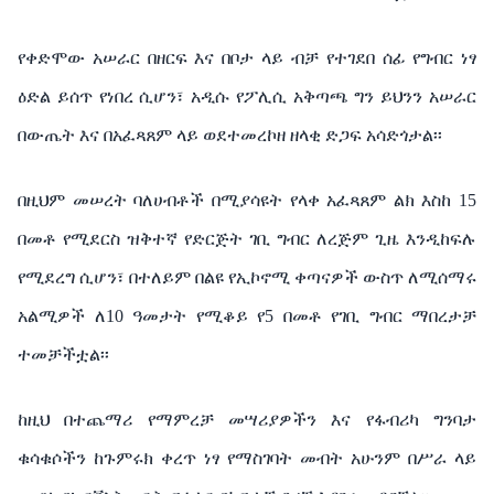
የቀድሞው
አሠራር
በዘርፍ
እና
በቦታ
ላይ
ብቻ
የተገደበ
ሰፊ
የግብር
ነፃ
ዕድል
ይሰጥ
የነበረ
ሲሆን፣
አዲሱ
የፖሊሲ
አቅጣጫ
ግን
ይህንን
አሠራር
በውጤት
እና
በአፈጻጸም
ላይ
ወደተመረኮዘ
ዘላቂ
ድጋፍ
አሳድጎታል፡፡
በዚህም
መሠረት
ባለሀብቶች
በሚያሳዩት
የላቀ
አፈጻጸም
ልክ
እስከ
15
በመቶ
የሚደርስ
ዝቅተኛ
የድርጅት
ገቢ
ግብር
ለረጅም
ጊዜ
እንዲከፍሉ
የሚደረግ
ሲሆን፣
በተለይም
በልዩ
የኢኮኖሚ
ቀጣናዎች
ውስጥ
ለሚሰማሩ
አልሚዎች
ለ
10
ዓመታት
የሚቆይ
የ
5
በመቶ
የገቢ
ግብር
ማበረታቻ
ተመቻችቷል፡፡
ከዚህ
በተጨማሪ
የማምረቻ
መሣሪያዎችን
እና
የፋብሪካ
ግንባታ
ቁሳቁሶችን
ከጉምሩክ
ቀረጥ
ነፃ
የማስገባት
መብት
አሁንም
በሥራ
ላይ