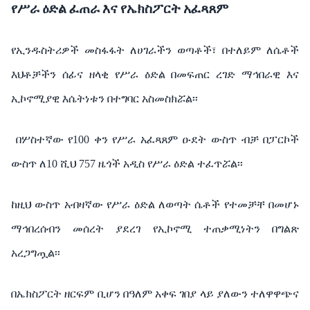
የሥራ
ዕድል
ፈጠራ
እና
የኤክስፖርት
አፈጻጸም
የኢንዱስትሪዎች
መስፋፋት
ለሀገራችን
ወጣቶች፣
በተለይም
ለሴቶች
እህቶቻችን
ሰፊና
ዘላቂ
የሥራ
ዕድል
በመፍጠር
ረገድ
ማኅበራዊ እና
ኢኮኖሚያዊ
እሴትነቱን
በተግባር
አስመስክሯል፡፡
በሦስተኛው
የ
100
ቀን
የሥራ
አፈጻጸም
ዑደት
ውስጥ
ብቻ
በፓርኮች
ውስጥ
ለ
10
ሺህ
757
ዜጎች
አዲስ
የሥራ
ዕድል
ተፈጥሯል፡፡
ከዚህ
ውስጥ
አብዛኛው
የሥራ
ዕድል
ለወጣት
ሴቶች
የተመቻቸ
በመሆኑ
ማኅበረሰብን
መሰረት
ያደረገ
የኢኮኖሚ
ተጠቃሚነትን
በግልጽ
አረጋግጧል፡፡
በኤክስፖርት
ዘርፍም
ቢሆን
በዓለም
አቀፍ
ገበያ
ላይ
ያለውን
ተለዋዋጭና