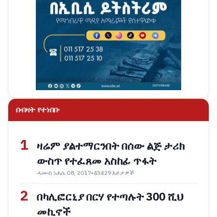
በብዛት የተነበቡ
1
ዛሬም ያልተማርንበት በሰው ልጅ ታሪክ
ውስጥ የተፈጸመ አስከፊ ጥፋት
ሓሙስ ነሐሴ 08, 2017
•
43429 እይታዎች
2
በካሊፎርኒያ በርሃ የተጣሉት 300 ሺህ
መኪኖች