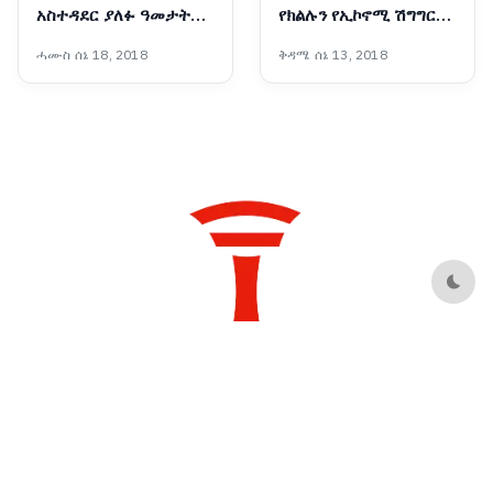
አስተዳደር ያለፉ ዓመታት
የክልሉን የኢኮኖሚ ሽግግር
የፋይናንስ ጉዞ፣ ከገቢ ማሳደግ
ወደ አምራችነትና
ሓሙስ ሰኔ 18, 2018
ቅዳሜ ሰኔ 13, 2018
እስከ ልማት ተኮር የበጀት
ተወዳዳሪነት የመለወጥ
ሽግግር
ሚናውን እየተወጣ ነው፡-
ርዕሰ መስተዳድር ሽመልስ
አብዲሳ
Dark