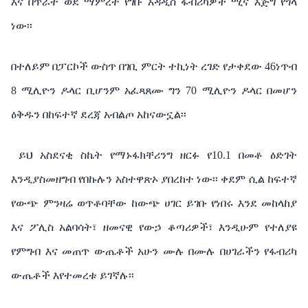
እና
በጥራት
ወደ
ማምረት
የገቡ
አዳዲስ
ፋብሪካዎች
ሚና
እጅግ
የጎላ
ነው፡፡
በተለይም
በፓርኮች
ውስጥ
በገቢ
ምርት
ተኪነት
ረገድ
የታቀደው
46ነጥብ
8
ሚሊዮን
ዶላር
ቢሆንም
አፈጻጸሙ
ግን
70
ሚሊዮን
ዶላር
በመሆን
ዕቅዱን
በከፍተኛ
ደረጃ
አብልጦ
አከናውኗል፡፡
ይህ
አስደናቂ
ስኬት
የማኑፋክቸሪንግ
ዘርፉ
የ
10.1 በመቶ
ዕድገት
እንዲያስመዘግብ
የበኩሉን
አስተዋጽኦ
ያበረከተ
ነው፡፡ ቀደም
ሲል
ከፍተኛ
የውጭ
ምንዛሬ
ወጥቶባቸው
ከውጭ
ሀገር
ይገቡ
የነበሩ
እንደ
መከላከያ
እና
ፖሊስ
አልባሳት፣
ዘመናዊ
የውኃ
ቆጣሪዎች፣
እንዲሁም
የተለያዩ
የምግብ
እና
መጠጥ
ውጤቶች
አሁን
ሙሉ
በሙሉ
በሀገራችን
የፋብሪካ
ውጤቶች
እየተመረቱ
ይገኛሉ፡፡