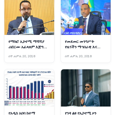
የማክሮ ኢኮኖሚ ማሻሻያ
የመደመር መንግሥት
ሪፎርሙ አፈጻጸም እጅግ
የዜጎችን ማኅበራዊ እና
ውጤታማ ነው፦ የገንዘብ
ኢኮኖሚያዊ ተጠቃሚነት
ሰኞ ሐምሌ 20, 2018
ሰኞ ሐምሌ 20, 2018
ሚኒስትር አህመድ ሺዴ
ያረጋገጡ ዘርፈ ብዙ የልማት
ተግባራትን አከናውኗል - ርዕሰ
መስተዳድር ኢንጂነር ነጋሽ
ዋጌሾ (ዶ/ር)
የአዲስ አበባ ከተማ
የገዳ ልዩ የኢኮኖሚ ዞን