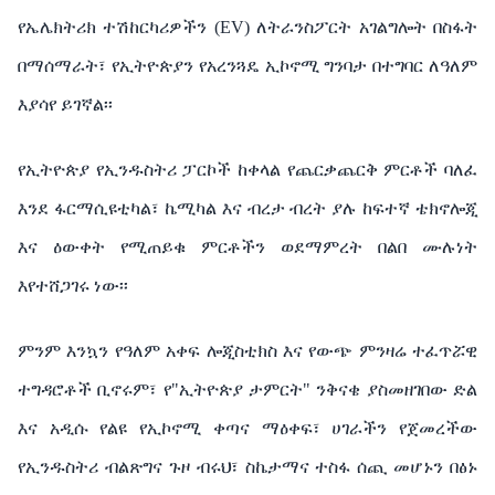
የኤሌክትሪክ
ተሽከርካሪዎችን
(EV)
ለትራንስፖርት
አገልግሎት
በስፋት
በማሰማራት፣
የኢትዮጵያን
የአረንጓዴ
ኢኮኖሚ
ግንባታ
በተግባር
ለዓለም
እያሳየ
ይገኛል፡፡
የኢትዮጵያ
የኢንዱስትሪ
ፓርኮች
ከቀላል
የጨርቃጨርቅ
ምርቶች
ባለፈ
እንደ
ፋርማሲዩቲካል፣
ኬሚካል
እና
ብረታ
ብረት
ያሉ
ከፍተኛ
ቴክኖሎጂ
እና
ዕውቀት
የሚጠይቁ
ምርቶችን
ወደማምረት
በልበ
ሙሉነት
እየተሸጋገሩ
ነው፡፡
ምንም
እንኳን
የዓለም
አቀፍ
ሎጂስቲክስ
እና
የውጭ
ምንዛሬ
ተፈጥሯዊ
ተግዳሮቶች
ቢኖሩም፣
የ
"
ኢትዮጵያ
ታምርት
"
ንቅናቄ
ያስመዘገበው
ድል
እና
አዲሱ
የልዩ
የኢኮኖሚ
ቀጣና
ማዕቀፍ፣
ሀገራችን
የጀመረችው
የኢንዱስትሪ
ብልጽግና
ጉዞ
ብሩህ፣
ስኬታማና
ተስፋ
ሰጪ
መሆኑን
በፅኑ