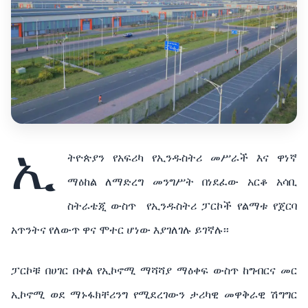
ኢ
ትዮጵያን
የአፍሪካ
የኢንዱስትሪ
መሥራች እና
ዋነኛ
ማዕከል
ለማድረግ
መንግሥት በነደፈው
አርቆ
አሳቢ
ስትራቴጂ
ውስጥ
የኢንዱስትሪ
ፓርኮች
የልማቱ
የጀርባ
አጥንትና
የለውጥ
ዋና
ሞተር
ሆነው
እያገለገሉ
ይገኛሉ፡፡
ፓርኮቹ
በሀገር
በቀል
የኢኮኖሚ
ማሻሻያ
ማዕቀፍ
ውስጥ
ከግብርና
መር
ኢኮኖሚ
ወደ
ማኑፋክቸሪንግ
የሚደረገውን
ታሪካዊ
መዋቅራዊ
ሽግግር