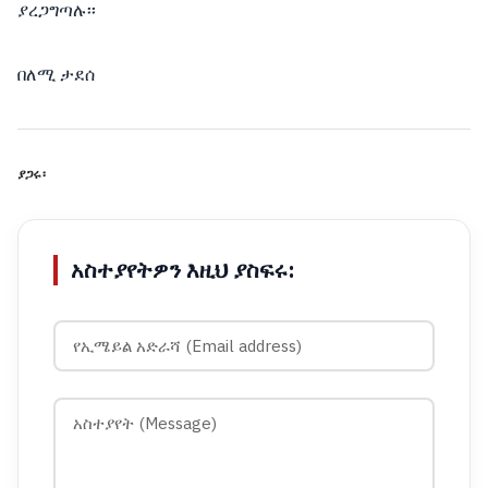
ያረጋግጣሉ፡፡
በለሚ ታደሰ
ያጋሩ፡
አስተያየትዎን እዚህ ያስፍሩ: