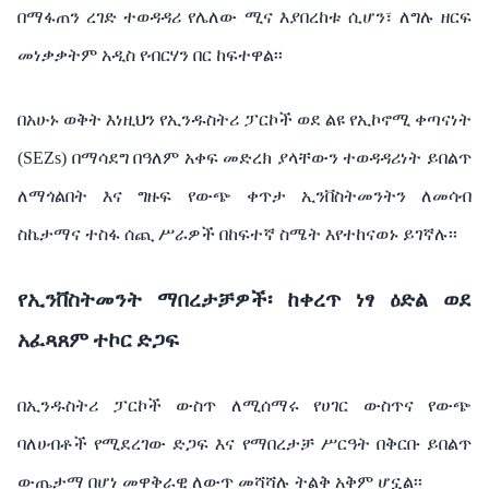
በማፋጠን
ረገድ
ተወዳዳሪ
የሌለው
ሚና
እያበረከቱ
ሲሆን፣
ለግሉ
ዘርፍ
መነቃቃትም
አዲስ
የብርሃን
በር
ከፍተዋል፡፡
በአሁኑ
ወቅት
እነዚህን
የኢንዱስትሪ
ፓርኮች
ወደ
ልዩ
የኢኮኖሚ
ቀጣናነት
(SEZs)
በማሳደግ
በዓለም
አቀፍ
መድረክ
ያላቸውን
ተወዳዳሪነት
ይበልጥ
ለማጎልበት
እና
ግዙፍ
የውጭ
ቀጥታ
ኢንቨስትመንትን
ለመሳብ
ስኬታማና
ተስፋ
ሰጪ
ሥራዎች
በከፍተኛ
ስሜት
እየተከናወኑ
ይገኛሉ፡፡
የኢንቨስትመንት
ማበረታቻዎች፡
ከቀረጥ
ነፃ
ዕድል
ወደ
አፈጻጸም
ተኮር
ድጋፍ
በኢንዱስትሪ ፓርኮች ውስጥ ለሚሰማሩ
የሀገር
ውስጥና
የውጭ
ባለሀብቶች
የሚደረገው
ድጋፍ እና
የማበረታቻ
ሥርዓት
በቅርቡ
ይበልጥ
ውጤታማ
በሆነ
መዋቅራዊ
ለውጥ
መሻሻሉ
ትልቅ
አቅም
ሆኗል፡፡