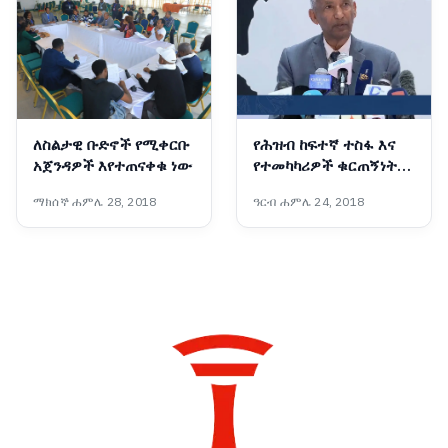
ለስልታዊ ቡድኖች የሚቀርቡ
የሕዝብ ከፍተኛ ተስፋ እና
አጀንዳዎች እየተጠናቀቁ ነው
የተመካካሪዎች ቁርጠኝነት
ሀገራዊ ምክክሩን ወደ ስኬት
ማክሰኞ ሐምሌ 28, 2018
ዓርብ ሐምሌ 24, 2018
እየመራው ነው - ፕሮፌሰር
መስፍን አርዓያ