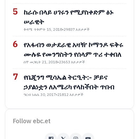
5
ከራሱ በላይ ሀገሩን የሚያስቀድም ፅኑ
ሠራዊት
ቅዳሜ ጥቅምት 15, 2018
•
29837 እይታዎች
6
የአፋብን ወታደራዊ አዛዥ ኮማንዶ ፍቅሩ
ሙሉዬ የመንግስትን የሰላም ጥሪ ተቀበለ
ሰኞ መጋቢት 21, 2018
•
23653 እይታዎች
7
የቤጂንግ ሚሳኤል ትርዒት:- ቻይና
ኃያልነቷን ለአሜሪካ የላከችበት ጥበብ
ዓርብ ነሐሴ 30, 2017
•
21812 እይታዎች
Follow ebc.et