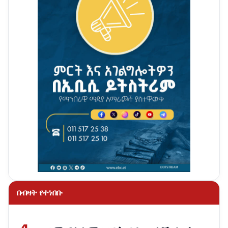
በብዛት የተነበቡ