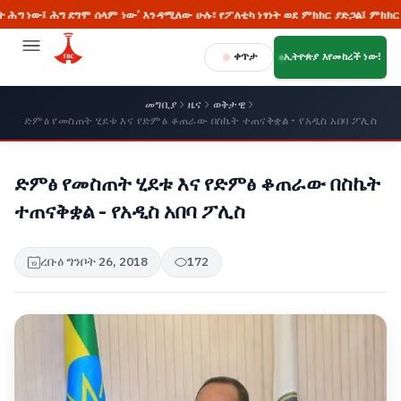
ው፤ ሕግ ደግሞ ሰላም ነው’ እንዳሚለው ሁሉ፣ የፖለቲካ ነፃነት ወደ ምክክር ያድጋል፤ ምክክር ደግሞ ወደ
ቀጥታ
ኢትዮጵያ እየመከረች ነው!
መግቢያ
ዜና
ወቅታዊ
ድምፅ የመስጠት ሂደቱ እና የድምፅ ቆጠራው በስኬት ተጠናቅቋል - የአዲስ አበባ ፖሊስ
ድምፅ የመስጠት ሂደቱ እና የድምፅ ቆጠራው በስኬት
ተጠናቅቋል - የአዲስ አበባ ፖሊስ
ረቡዕ ግንቦት 26, 2018
172