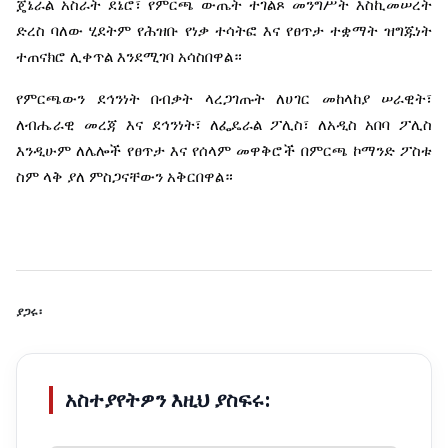
ጄኔራል
አስራት
ደኔሮ፣
የምርጫ
ውጤት
ተገልጾ
መንግሥት
እስኪመሠረት
ድረስ
ባለው
ሂደትም
የሕዝቡ
የነቃ
ተሳትፎ
እና
የፀጥታ
ተቋማት
ዝግጁነት
ተጠናክሮ
ሊቀጥል
እንደሚገባ
አሳስበዋል።
የምርጫውን
ደኅንነት
በብቃት
ላረጋገጡት
ለሀገር
መከላከያ
ሠራዊት፣
ለብሔራዊ
መረጃ
እና
ደኅንነት፣
ለፌዴራል
ፖሊስ፣
ለአዲስ
አበባ
ፖሊስ
እንዲሁም
ለሌሎች
የፀጥታ
እና
የሰላም
መዋቅሮች
በምርጫ
ኮማንድ
ፖስቱ
ስም
ላቅ
ያለ
ምስጋናቸውን
አቅርበዋል።
ያጋሩ፡
አስተያየትዎን እዚህ ያስፍሩ: