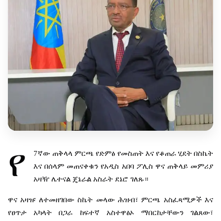
የ
7
ኛው
ጠቅላላ
ምርጫ
የድምፅ
የመስጠት
እና
የቆጠራ
ሂደት
በስኬት
እና
በሰላም
መጠናቀቁን
የአዲስ
አበባ
ፖሊስ
ዋና
ጠቅላይ
መምሪያ
አዛዥ
ሌተናል
ጄኔራል
አስራት
ደኔሮ
ገለጹ።
ዋና
አዛዡ
ለተመዘገበው
ስኬት
መላው
ሕዝብ፣
ምርጫ
አስፈጻሚዎች
እና
የፀጥታ
አካላት
በጋራ
ከፍተኛ
አስተዋፅኦ
ማበርከታቸውን
ገልጸው፣