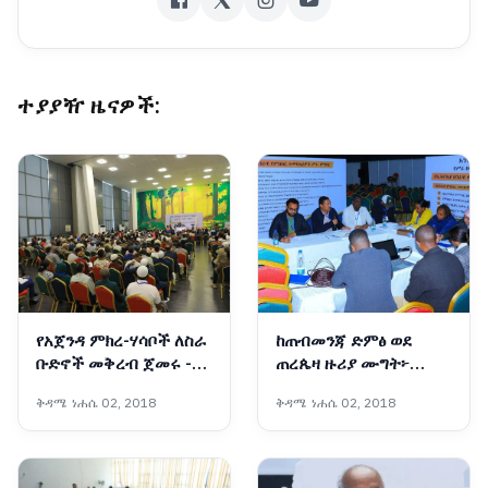
ተያያዥ ዜናዎች:
የአጀንዳ ምክረ-ሃሳቦች ለስራ
ከጠብመንጃ ድምፅ ወደ
ቡድኖች መቅረብ ጀመሩ -
ጠረጴዛ ዙሪያ ሙግት፦
የኢትዮጵያ ሀገራዊ ምክክር
የሚጎረብጡ ሀሳቦች አደባባይ
ቅዳሜ ነሐሴ 02, 2018
ቅዳሜ ነሐሴ 02, 2018
ኮሚሽን
መውጣታቸው የትልቁ
ድላችን ማሳያ ነው