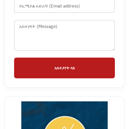
አስተያየት ላክ