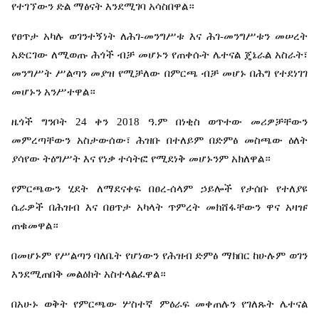
የተገኘውን
ድል
ማፅናት
እንደሚገባ
አሳስበዋል።
የፀጥታ
አካሉ
ወገንተኝነት
ለሕገ
-
መንግሥቱ
እና
ሕገ
-
መንግሥቱን
መሠረት
አድርገው
ለሚወጡ
ሕጎች
ብቻ
መሆኑን
የጠቀሱት
ሌተናል
ጄኔራል
አስራት፣
መንግሥት
ሥልጣን
መያዝ
የሚቻለው
በምርጫ
ብቻ
መሆኑ
በሕግ
የተደነገገ
መሆኑን
አንሥተዋል።
ዜጎች
ግንቦት
24
ቀን
2018
ዓ
.
ም
በነቂስ
ወጥተው
መሪዎቻቸውን
መምረጣቸውን
አስታውሰው፣
ሕዝቡ
በተለይም
በድምፅ
መስጫው
ዕለት
ያሳየው
ትዕግሥት
እና
የነቃ
ተሳትፎ
የሚደነቅ
መሆኑንም
አክለዋል።
የምርጫውን
ሂደት
ለማደናቀፍ
በፀረ
-
ሰላም
ኃይሎች
የታሰቡ
የተለያዩ
ሴራዎች
በሕዝብ
እና
በፀጥታ
አካላት
ጥምረት
መክሸፋቸውን
ዋና
አዛዡ
ጠቁመዋል።
በመሆኑም
የሥልጣን
ባለቤት
የሆነውን
የሕዝብ
ድምፅ
ማክበር
ከሁሉም
ወገን
እንደሚጠበቅ
መልዕክት
አስተላልፈዋል።
በአሁኑ
ወቅት
የምርጫው
ሦስተኛ
ምዕራፍ
መቀጠሉን
የገለጹት
ሌተናል