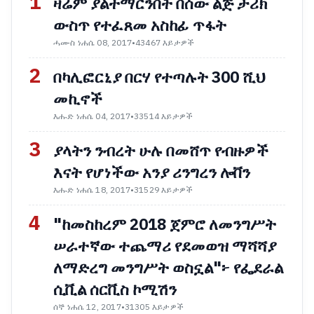
1
ዛሬም ያልተማርንበት በሰው ልጅ ታሪክ
ውስጥ የተፈጸመ አስከፊ ጥፋት
ሓሙስ ነሐሴ 08, 2017
•
43467 እይታዎች
2
በካሊፎርኒያ በርሃ የተጣሉት 300 ሺህ
መኪኖች
እሑድ ነሐሴ 04, 2017
•
33514 እይታዎች
3
ያላትን ንብረት ሁሉ በመሸጥ የብዙዎች
እናት የሆነችው አንያ ሪንግረን ሎቨን
እሑድ ነሐሴ 18, 2017
•
31529 እይታዎች
4
"ከመስከረም 2018 ጀምሮ ለመንግሥት
ሠራተኛው ተጨማሪ የደመወዝ ማሻሻያ
ለማድረግ መንግሥት ወስኗል"፦ የፌደራል
ሲቪል ሰርቪስ ኮሚሽን
ሰኞ ነሐሴ 12, 2017
•
31305 እይታዎች