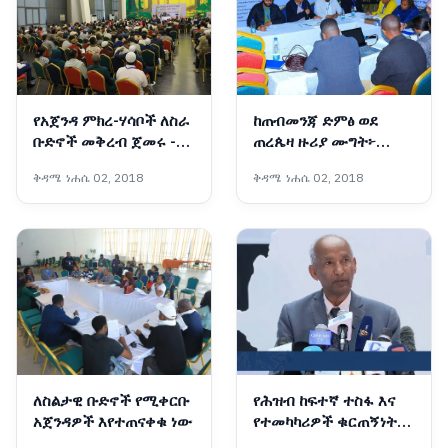
የአጀንዳ ምክረ-ሃሳቦች ለስራ
ከጠብመንጃ ድምፅ ወደ
ቡድኖች መቅረብ ጀመሩ -
ጠረጴዛ ዙሪያ ሙግት፦
የኢትዮጵያ ሀገራዊ ምክክር
የሚጎረብጡ ሀሳቦች አደባባይ
ቅዳሜ ነሐሴ 02, 2018
ቅዳሜ ነሐሴ 02, 2018
ኮሚሽን
መውጣታቸው የትልቁ
ድላችን ማሳያ ነው
ለስልታዊ ቡድኖች የሚቀርቡ
የሕዝብ ከፍተኛ ተስፋ እና
አጀንዳዎች እየተጠናቀቁ ነው
የተመካካሪዎች ቁርጠኝነት
ሀገራዊ ምክክሩን ወደ ስኬት