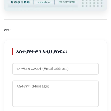
ያጋሩ፡
አስተያየትዎን እዚህ ያስፍሩ: