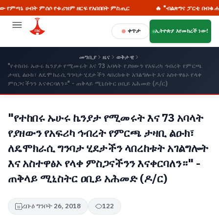
ሀብት ምሰሶ የቱሪዝም ዘርፍ የአበበበት ምስጢር
🔥 "ብልጽግና ፓርቲ በብቁ ሐሳብ እና አ
ቀጥታ
ኢትዮጵያ እየመከረች ነው!
መግቢያ
ዜና
ወቅታዊ
"የተከበሩ ኡሁሩ ኬንያታ የሚመሩት እና 73 አባላት የያዘውን የአፍሪካ ኅብረት የምርጫ
ታዛቢ ልዑክ፣ ለዴሞክራሲ ግንባታ ሂደታችን ላበረከቱት አገልግሎት እና አስተዋፅኦ የላቀ
ምስጋናችንን እናቀርባለን።" - ጠቅላይ ሚኒስትር ዐቢይ አሕመድ (ዶ/ር)
"የተከበሩ ኡሁሩ ኬንያታ የሚመሩት እና 73 አባላት
የያዘውን የአፍሪካ ኅብረት የምርጫ ታዛቢ ልዑክ፣
ለዴሞክራሲ ግንባታ ሂደታችን ላበረከቱት አገልግሎት
እና አስተዋፅኦ የላቀ ምስጋናችንን እናቀርባለን።" -
ጠቅላይ ሚኒስትር ዐቢይ አሕመድ (ዶ/ር)
ረቡዕ ግንቦት 26, 2018
122