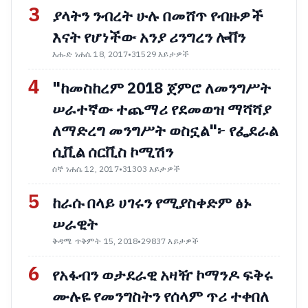
3
ያላትን ንብረት ሁሉ በመሸጥ የብዙዎች
እናት የሆነችው አንያ ሪንግረን ሎቨን
እሑድ ነሐሴ 18, 2017
•
31529 እይታዎች
4
"ከመስከረም 2018 ጀምሮ ለመንግሥት
ሠራተኛው ተጨማሪ የደመወዝ ማሻሻያ
ለማድረግ መንግሥት ወስኗል"፦ የፌደራል
ሲቪል ሰርቪስ ኮሚሽን
ሰኞ ነሐሴ 12, 2017
•
31303 እይታዎች
5
ከራሱ በላይ ሀገሩን የሚያስቀድም ፅኑ
ሠራዊት
ቅዳሜ ጥቅምት 15, 2018
•
29837 እይታዎች
6
የአፋብን ወታደራዊ አዛዥ ኮማንዶ ፍቅሩ
ሙሉዬ የመንግስትን የሰላም ጥሪ ተቀበለ