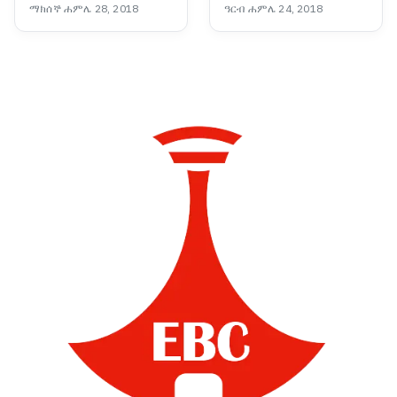
ማክሰኞ ሐምሌ 28, 2018
ዓርብ ሐምሌ 24, 2018
እየመራው ነው - ፕሮፌሰር
መስፍን አርዓያ