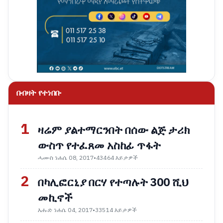
በብዛት የተነበቡ
1
ዛሬም ያልተማርንበት በሰው ልጅ ታሪክ
ውስጥ የተፈጸመ አስከፊ ጥፋት
ሓሙስ ነሐሴ 08, 2017
•
43464 እይታዎች
2
በካሊፎርኒያ በርሃ የተጣሉት 300 ሺህ
መኪኖች
እሑድ ነሐሴ 04, 2017
•
33514 እይታዎች