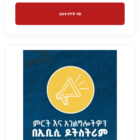
አስተያየት ላክ