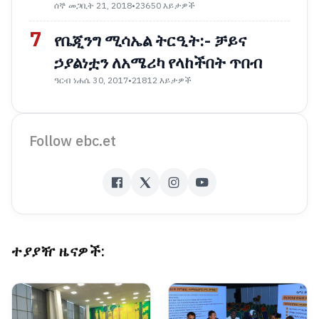
ሰኞ መጋቢት 21, 2018
•
23650 እይታዎች
7
የቤጂንግ ሚሳኤል ትርዒት:- ቻይና
ኃያልነቷን ለአሜሪካ የላከችበት ጥበብ
ዓርብ ነሐሴ 30, 2017
•
21812 እይታዎች
Follow ebc.et
ተያያዥ ዜናዎች: