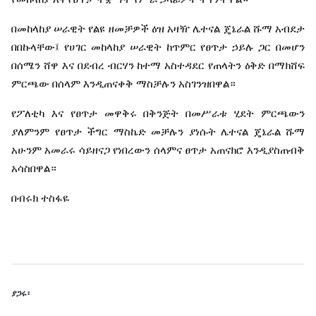
በመከላከያ
ሠራዊት
የልዩ
ዘመቻዎች
ዕዝ
አዛዥ
ሌተናል
ጄኔራል
ሹማ
አብደታ
በበኩላቸው፤
የሀገር
መከላከያ
ሠራዊት
ከጥምር
የፀጥታ
ኃይሉ
ጋር
በመሆን
በሰሜን
ሸዋ
እና
በደብረ
ብርሃን
ከተማ
አስተዳደር
የጠላትን
ዕቅድ
በማክሸፍ
ምርጫው
በሰላም
እንዲጠናቀቅ
ማስቻሉን
አስገንዝበዋል።
የፖለቲካ
እና
የፀጥታ
መዋቅሩ
በቅንጅት
በመሥራቱ
ሂደት
ምርጫውን
ያለምንም
የፀጥታ
ችግር
ማስኬድ
መቻሉን
ያነሱት
ሌተናል
ጄኔራል
ሹማ
አሁንም
አመራሩ
ሳይዘናጋ
የነበረውን
ሰላምና
ፀጥታ
አጠናክሮ
እንዲያስጠብቅ
አሳስበዋል።
በብሩክ
ተስፋዬ
ያጋሩ፡