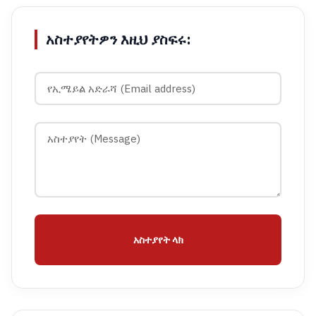
አስተያየትዎን እዚህ ያስፍሩ:
አስተያየት ላክ