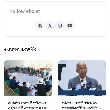
Follow ebc.et
ተያያዥ ዜናዎች:
ለስልታዊ ቡድኖች የሚቀርቡ
የሕዝብ ከፍተኛ ተስፋ እና
አጀንዳዎች እየተጠናቀቁ ነው
የተመካካሪዎች ቁርጠኝነት