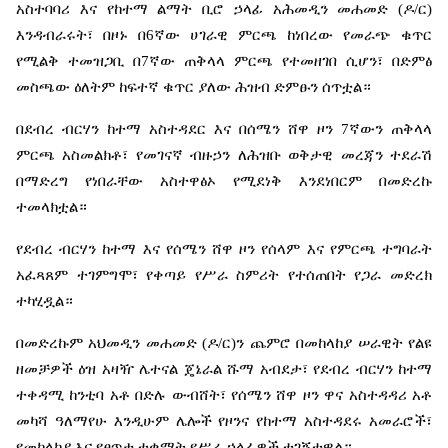
አስተባባሪ
እና
የከተማ
ልማት
ቢሮ
ኃላፊ
አሕመዲን
መሐመድ
(
ዶ
/
ር
)
እንዳብራሩት፣
በዞኑ
በ
6
ኛው
ሀገራዊ
ምርጫ
ከነበረው
የመራጭ
ቁጥር
የሚልቅ
ተመዝጋቢ
በ
7
ኛው
ጠቅላላ
ምርጫ
የተመዘገበ
ሲሆን፣
በድምፅ
መስጫው
ዕለትም
ከፍተኛ
ቁጥር
ያለው
ሕዝብ
ድምፁን
ሰጥቷል።
በደብረ
ብርሃን
ከተማ
አስተዳደር
እና
በሰሜን
ሸዋ
ዞን
7
ኛውን
ጠቅላላ
ምርጫ
አስመልክቶ፣
የመገናኛ
ብዙኃን
ለሕዝቡ
ወቅታዊ
መረጃን
ተደራሽ
በማድረግ
የነበራቸው
አስተዋፅኦ
የሚደነቅ
እንደነበርም
በመድረኩ
ተመላክቷል።
የደብረ
ብርሃን
ከተማ
እና
የሰሜን
ሸዋ
ዞን
የሰላም
እና
የምርጫ
ተግባራት
አፈጻጸም
ተገምግሞ፣
የቀጣይ
የሥራ
ስምሪት
የተሰጠበት
የጋራ
መድረክ
ተካሂዷል።
በመድረኩም
አህመዲን
መሐመድ
(
ዶ
/
ር
)
ን
ጨምሮ
በመከላከያ
ሠራዊት
የልዩ
ዘመቻዎች
ዕዝ
አዛዥ
ሌተናል
ጄኔራል
ሹማ
አብደታ፣
የደብረ
ብርሃን
ከተማ
ተቀዳሚ
ከንቲባ
አቶ
በድሉ
ውብሸት፣
የሰሜን
ሸዋ
ዞን
ዋና
አስተዳዳሪ
አቶ
መካሻ
ዓለማየሁ
እንዲሁም
ሌሎች
የዞንና
የከተማ
አስተዳደሩ
አመራሮች፣
የመከላከያ
እና
የፀጥታ
ተቋማት
የሥራ
ኃላፊዎች
ተገኝተዋል።