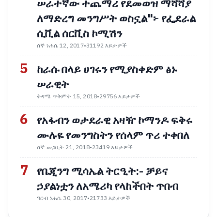
ሠራተኛው ተጨማሪ የደመወዝ ማሻሻያ
ለማድረግ መንግሥት ወስኗል"፦ የፌደራል
ሲቪል ሰርቪስ ኮሚሽን
ሰኞ ነሐሴ 12, 2017
•
31192 እይታዎች
5
ከራሱ በላይ ሀገሩን የሚያስቀድም ፅኑ
ሠራዊት
ቅዳሜ ጥቅምት 15, 2018
•
29756 እይታዎች
6
የአፋብን ወታደራዊ አዛዥ ኮማንዶ ፍቅሩ
ሙሉዬ የመንግስትን የሰላም ጥሪ ተቀበለ
ሰኞ መጋቢት 21, 2018
•
23419 እይታዎች
7
የቤጂንግ ሚሳኤል ትርዒት:- ቻይና
ኃያልነቷን ለአሜሪካ የላከችበት ጥበብ
ዓርብ ነሐሴ 30, 2017
•
21733 እይታዎች