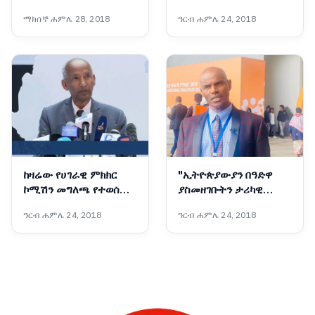
ሀገራዊ ምክክሩን ወደ ስኬት
ማክሰኞ ሐምሌ 28, 2018
ዓርብ ሐምሌ 24, 2018
እየመራው ነው - ፕሮፌሰር
መስፍን አርዓያ
ከዛሬው የሀገራዊ ምክክር
"ኢትዮጵያውያን በዓድዋ
ኮሚሽን መግለጫ የተወሰዱ
ያስመዘገቡትን ታሪካዊ
ዋና ዋና መልዕክቶች፡-
የአንድነት ድል በሀገራዊ
ዓርብ ሐምሌ 24, 2018
ዓርብ ሐምሌ 24, 2018
ምክክሩ ሊደግሙት ይገባል"፦
ተመካካሪዎች