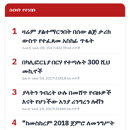
በብዛት የተነበቡ
1
ዛሬም ያልተማርንበት በሰው ልጅ ታሪክ
ውስጥ የተፈጸመ አስከፊ ጥፋት
ሓሙስ ነሐሴ 08, 2017
•
43278 እይታዎች
2
በካሊፎርኒያ በርሃ የተጣሉት 300 ሺህ
መኪኖች
እሑድ ነሐሴ 04, 2017
•
33418 እይታዎች
3
ያላትን ንብረት ሁሉ በመሸጥ የብዙዎች
እናት የሆነችው አንያ ሪንግረን ሎቨን
እሑድ ነሐሴ 18, 2017
•
31460 እይታዎች
4
"ከመስከረም 2018 ጀምሮ ለመንግሥት