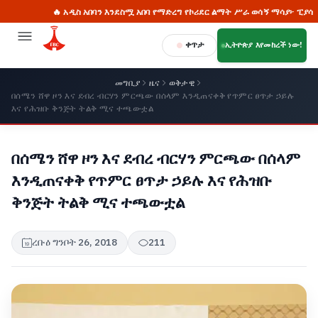
🔥 አዲስ አበባን እንደስሟ አበባ የማድረግ የኮሪደር ልማት ሥራ ወሳኝ ማሳያ፦ ፒያሳ
ቀጥታ
ኢትዮጵያ እየመከረች ነው!
መግቢያ
ዜና
ወቅታዊ
በሰሜን ሸዋ ዞን እና ደብረ ብርሃን ምርጫው በሰላም እንዲጠናቀቅ የጥምር ፀጥታ ኃይሉ
እና የሕዝቡ ቅንጅት ትልቅ ሚና ተጫውቷል
በሰሜን ሸዋ ዞን እና ደብረ ብርሃን ምርጫው በሰላም
እንዲጠናቀቅ የጥምር ፀጥታ ኃይሉ እና የሕዝቡ
ቅንጅት ትልቅ ሚና ተጫውቷል
ረቡዕ ግንቦት 26, 2018
211