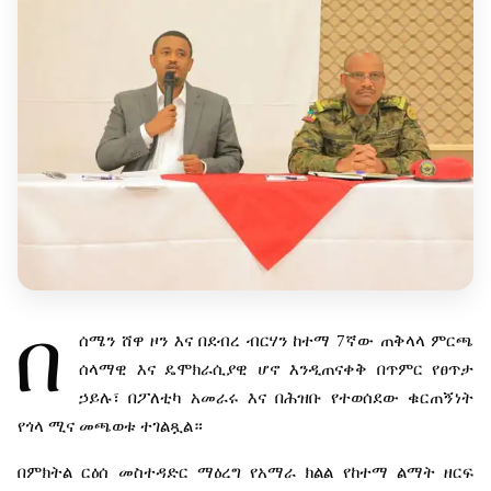
በ
ሰሜን
ሸዋ
ዞን
እና
በደብረ
ብርሃን
ከተማ
7
ኛው
ጠቅላላ
ምርጫ
ሰላማዊ
እና
ዴሞክራሲያዊ
ሆኖ
እንዲጠናቀቅ
በጥምር
የፀጥታ
ኃይሉ፣
በፖለቲካ
አመራሩ
እና
በሕዝቡ
የተወሰደው
ቁርጠኝነት
የጎላ
ሚና
መጫወቱ
ተገልጿል።
በምክትል
ርዕሰ
መስተዳድር
ማዕረግ
የአማራ
ክልል
የከተማ
ልማት
ዘርፍ