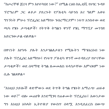
“ከጦረኞቹ ጀርባ ምን እየተካሄደ ነው?” በሚል ርዕስ ከኢቲቪ የሀገር ጉዳይ
ፕሮግራም ጋር ቆይታ ያደረጉት የፖለቲካ ሳይንስ እና ዓለም አቀፍ
ግንኙነት ምሁሩ ፕሮፌሰር አለማየሁ ገብረማርያም፥ ነፍጥ አንስተው ወደ
ጫካ የገቡ ታጣቂዎች፣ የትጥቅ ትግልን ዋንኛ የገቢ ማግኚያ መንገድ
አድርገውታል ብለዋል።
በዋናነት እየጎዱ ያሉት እንታገልለታለን የሚሉትን ማኅበረሰብ ነው
ያሉት ፕሮፌሰር አለማየሁ፤ የነፍጥ ፖለቲካ ዋንኛ መተዳደሪያ የሆናቸው
ታጣቂዎች፣ ወደ ሰላማዊ ትግል ለመመለስ ፍላጎታቸው እምብዛም ነው
ሲሉ ገልጸዋል።
“እነዚህ ኃይሎች ቀድሞውኑ ወደ ትጥቅ ትግል የገቡት አማራጭ ጠፍቶ
ነው ወይ?” ብሎ መጠየቅ እንደሚገባ የጠቆሙት ፕሮፌሰሩ፤ እውነታው
ግን እነዚህ አካላት ኢትዮጵያ የውስጥ ሰላሟ እንዲደፈርስ በውጭ