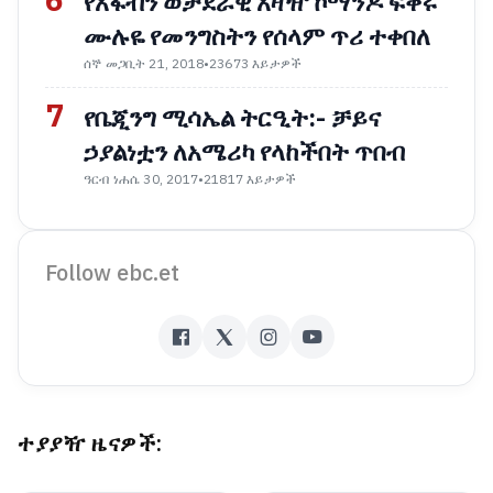
6
የአፋብን ወታደራዊ አዛዥ ኮማንዶ ፍቅሩ
ሙሉዬ የመንግስትን የሰላም ጥሪ ተቀበለ
ሰኞ መጋቢት 21, 2018
•
23673 እይታዎች
7
የቤጂንግ ሚሳኤል ትርዒት:- ቻይና
ኃያልነቷን ለአሜሪካ የላከችበት ጥበብ
ዓርብ ነሐሴ 30, 2017
•
21817 እይታዎች
Follow ebc.et
ተያያዥ ዜናዎች: