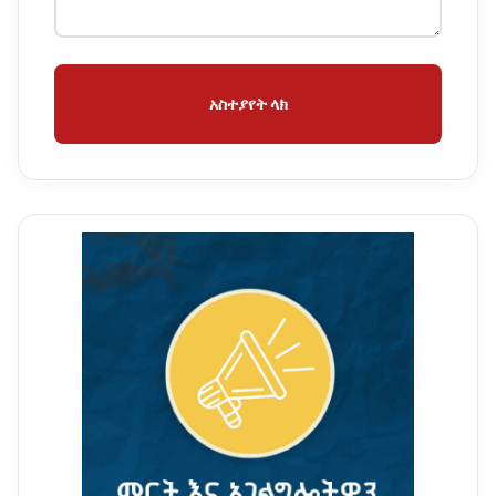
አስተያየት ላክ