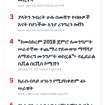
እሑድ ነሐሴ 04, 2017
•
33521 እይታዎች
3
ያላትን ንብረት ሁሉ በመሸጥ የብዙዎች
እናት የሆነችው አንያ ሪንግረን ሎቨን
እሑድ ነሐሴ 18, 2017
•
31531 እይታዎች
4
"ከመስከረም 2018 ጀምሮ ለመንግሥት
ሠራተኛው ተጨማሪ የደመወዝ ማሻሻያ
ለማድረግ መንግሥት ወስኗል"፦ የፌደራል
ሲቪል ሰርቪስ ኮሚሽን
ሰኞ ነሐሴ 12, 2017
•
31317 እይታዎች
5
ከራሱ በላይ ሀገሩን የሚያስቀድም ፅኑ
ሠራዊት
ቅዳሜ ጥቅምት 15, 2018
•
29841 እይታዎች