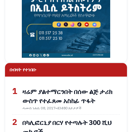
በብዛት የተነበቡ
1
ዛሬም ያልተማርንበት በሰው ልጅ ታሪክ
ውስጥ የተፈጸመ አስከፊ ጥፋት
ሓሙስ ነሐሴ 08, 2017
•
43480 እይታዎች
2
በካሊፎርኒያ በርሃ የተጣሉት 300 ሺህ
መኪኖች