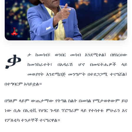
ቃ
ታ ከመሳብ፣ ወንበር መሳብ እንደሚቀል፤ በየበረሀው
ከመንከራተት፣ በአዳራሽ ሆኖ በመፍትሔዎች ላይ
መወያየት እንደሚበጅ መንግሥት በተደጋጋሚ ተናግሯል፤
በተግባርም አሳይቷል።
በዓለም ላይም ውጤታማው የትግል ስልት በመባል የሚታወቀውም ይህ
ነው ሲሉ በኢቲቪ የሀገር ጉዳይ ፕሮግራም ላይ የተሳተፉ ምሁራን እና
የፖለቲካ ተንታኞች ተናግረዋል።