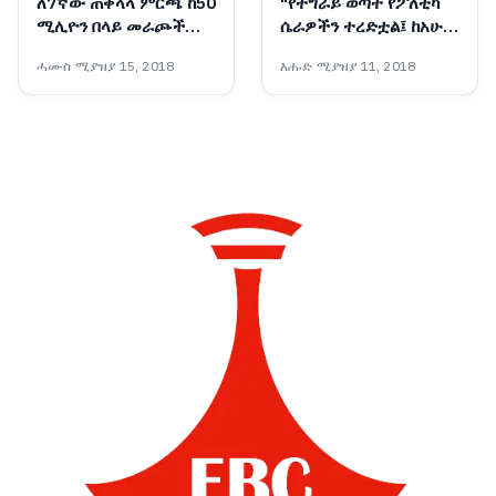
ለ7ኛው ጠቅላላ ምርጫ ከ50
"የትግራይ ወጣት የፖለቲካ
ሚሊዮን በላይ መራጮች
ሴራዎችን ተረድቷል፤ ከአሁን
ተመዝግበዋል - ብሔራዊ
በኋላ የጦርነት መሣሪያ
ሓሙስ ሚያዝያ 15, 2018
እሑድ ሚያዝያ 11, 2018
ምርጫ ቦርድ
አይሆንም"፦ የቀድሞዋ አፈ-
ጉባኤ ኬሪያ ኢብራሂም