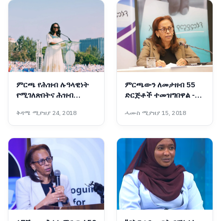
ምርጫ የሕዝብ ሉዓላዊነት
ምርጫውን ለመታዘብ 55
የሚገለጽበትና ሕዝብ
ድርጅቶች ተመዝግበዋል -
በድምፁ መንግሥት
ብሔራዊ ምርጫ ቦርድ
ቅዳሜ ሚያዝያ 24, 2018
ሓሙስ ሚያዝያ 15, 2018
የሚመሠርትበትም ሂደት
ነው፡- ከንቲባ አዳነች አቤቤ