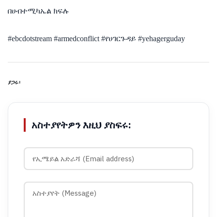
በሀብተሚካኤል ክፍሉ
#ebcdotstream #armedconflict #የሀገርጉዳይ #yehagerguday
ያጋሩ፡
አስተያየትዎን እዚህ ያስፍሩ: