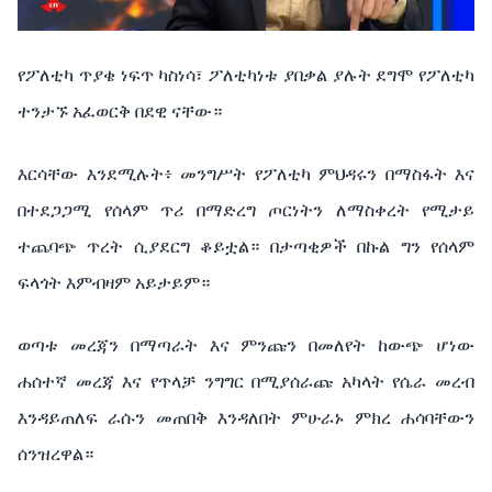
የፖለቲካ ጥያቄ ነፍጥ ካስነሳ፣ ፖለቲካነቱ ያበቃል ያሉት ደግሞ የፖለቲካ
ተንታኙ አፈወርቅ በደዊ ናቸው።
እርሳቸው እንደሚሉት፥ መንግሥት የፖለቲካ ምህዳሩን በማስፋት እና
በተደጋጋሚ የሰላም ጥሪ በማድረግ ጦርነትን ለማስቀረት የሚታይ
ተጨባጭ ጥረት ሲያደርግ ቆይቷል። በታጣቂዎች በኩል ግን የሰላም
ፍላጎት እምብዛም አይታይም።
ወጣቱ መረጃን በማጣራት እና ምንጩን በመለየት ከውጭ ሆነው
ሐሰተኛ መረጃ እና የጥላቻ ንግግር በሚያሰራጩ አካላት የሴራ መረብ
እንዳይጠለፍ ራሱን መጠበቅ እንዳለበት ምሁራኑ ምክረ ሐሳባቸውን
ሰንዝረዋል።