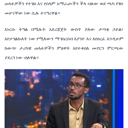
ጠላቶቻችን የተገዙ እና የሰላም አማራጮችን ችላ ብለው ወደ ጫካ የገቡ
መሆናቸው ነው ሲሉ ተናግረዋል።
እነርሱ ትግል በሚሉት አደረጃጀት ውስጥ ያለው ታጣቂ ኃይል፣
እየታገልኩለት ነው የሚለውን ማኅበረሰብ እያገተ እና እየዘረፈ እንዲሁም
ከውጭ ታሪካዊ ጠላቶቻችን ምፅዋት እየተቀበለ መኖርን ምርጫው
ያደረገ ነው ብለዋል።