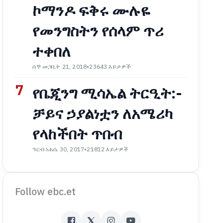
ኮማንዶ ፍቅሩ ሙሉዬ
የመንግስትን የሰላም ጥሪ
ተቀበለ
ሰኞ መጋቢት 21, 2018
•
23643 እይታዎች
7
የቤጂንግ ሚሳኤል ትርዒት:-
ቻይና ኃያልነቷን ለአሜሪካ
የላከችበት ጥበብ
ዓርብ ነሐሴ 30, 2017
•
21812 እይታዎች
Follow ebc.et