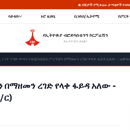
🔥 በሺዎች የሚቆጠሩ ታጣቂዎች የሰላምን መንገድ መርጠው ወደ ኅብረተሰቡ እየተቀላቀሉ 
ሳይቴክ
ኑሮ ዜይቤ
ቢዝነስ/ኢኮኖሚ
ስፖርት
የኢትዮጵያ ብሮድካስቲንግ ኮርፖሬሽን
ለኢትዮጵያ ልዕልና
ሚ
ነፃ ንግድ ቀጣና የሎጀስቲክስ ሥርዓቱን በማዘመን ረገድ የላቀ ፋይዳ አለው - ጠቅላ
 በማዘመን ረገድ የላቀ ፋይዳ አለው -
/ር)