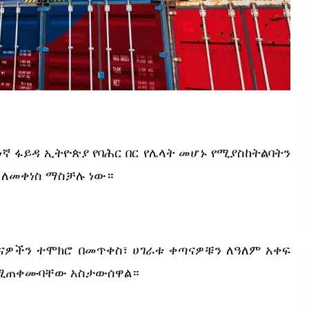
ነኛ ፋይዳ ኢትዮጵያ የባሕር በር የሌላት መሆኑ የሚያስከትልባትን 
 ለመቀነስ ማስቻሉ ነው።
ጣናዎችን ተሞክሮ በመጥቀስ፣ ሀገራቱ ቀጣናዎቹን ለዓለም አቀፍ 
እንደሚጠቀሙባቸው አስታውሰዋል።