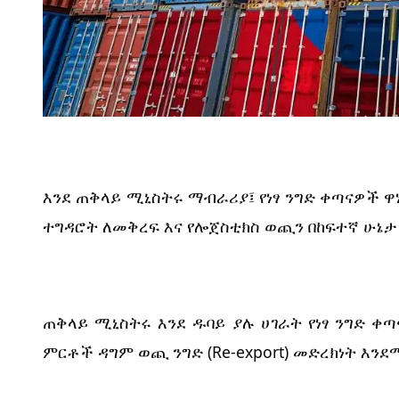
እንደ ጠቅላይ ሚኒስትሩ ማብራሪያ፤ የነፃ ንግድ ቀጣናዎች ዋ
ተግዳሮት ለመቅረፍ እና የሎጀስቲክስ ወጪን በከፍተኛ ሁኔታ
ጠቅላይ ሚኒስትሩ እንደ ዱባይ ያሉ ሀገራት የነፃ ንግድ ቀ
ምርቶች ዳግም ወጪ ንግድ (Re-export) መድረክነት 