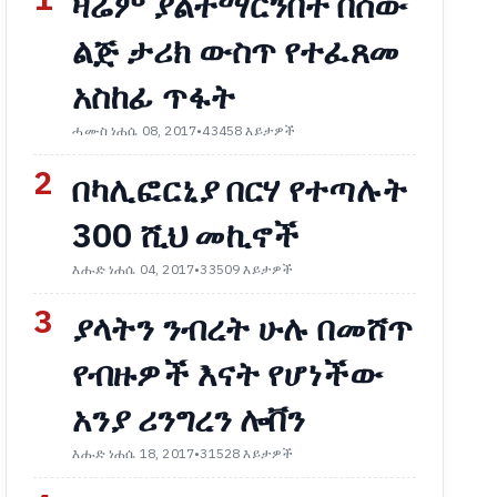
1
ዛሬም ያልተማርንበት በሰው
ልጅ ታሪክ ውስጥ የተፈጸመ
አስከፊ ጥፋት
ሓሙስ ነሐሴ 08, 2017
•
43458 እይታዎች
2
በካሊፎርኒያ በርሃ የተጣሉት
300 ሺህ መኪኖች
እሑድ ነሐሴ 04, 2017
•
33509 እይታዎች
3
ያላትን ንብረት ሁሉ በመሸጥ
የብዙዎች እናት የሆነችው
አንያ ሪንግረን ሎቨን
እሑድ ነሐሴ 18, 2017
•
31528 እይታዎች