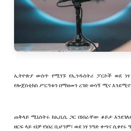
ኢትዮጵያ ውስጥ የሚገኙ የኢንዱስትሪ ፓርኮች ወደ ነፃ 
የሎጀስቲክስ ሥርዓቱን በማዘመን ረገድ ወሳኝ ሚና እንደሚኖ
ጠቅላይ ሚኒስትሩ ከኢቢሲ ጋር በነበራቸው ቆይታ እንደገለ
ዘርፍ ላይ ብቻ የነበረ ቢሆንም፣ ወደ ነፃ ንግድ ቀጣና ሲቀየ