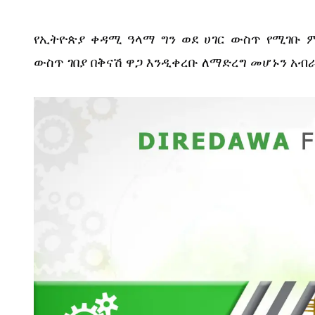
የኢትዮጵያ ቀዳሚ ዓላማ ግን ወደ ሀገር ውስጥ የሚገቡ ም
ውስጥ ገበያ በቅናሽ ዋጋ እንዲቀረቡ ለማድረግ መሆኑን አብ