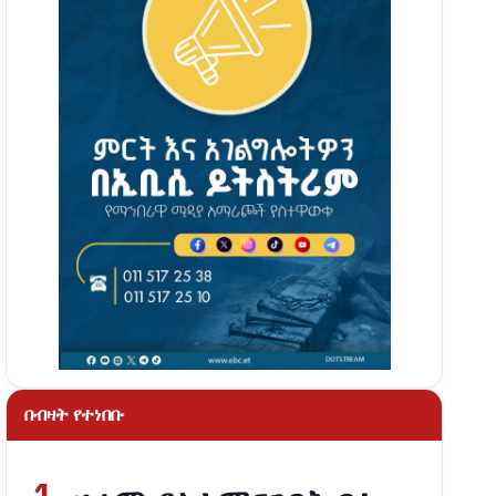
በብዛት የተነበቡ