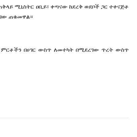
ቅላይ ሚኒስትር ዐቢይ፣ ቀጣናው ከደረቅ ወደቦች ጋር ተቀናጅቶ 
ድገው ጠቁመዋል።
ቢ ምርቶችን በሀገር ውስጥ ለመተካት በሚደረገው ጥረት ውስጥ 