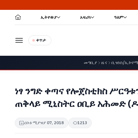
ኢትዮጵያ
አፍሪካ
ዓለም
ቀጥታ
መግቢያ
ዜና
ቢዝነስ/ኢኮኖ
ነፃ ንግድ ቀጣና የሎጀስቲክስ ሥርዓቱን
ጠቅላይ ሚኒስትር ዐቢይ አሕመድ (ዶ
ረቡዕ ሚያዝያ 07, 2018
1213