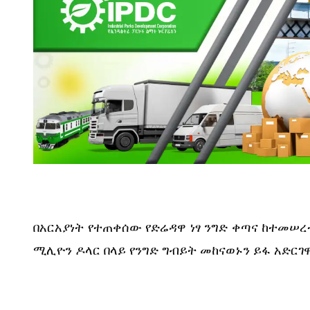
በአርአያነት የተጠቀሰው የድሬዳዋ ነፃ ንግድ ቀጣና ከተመሠረ
ሚሊዮን ዶላር በላይ የንግድ ግብይት መከናወኑን ይፋ አድርገ