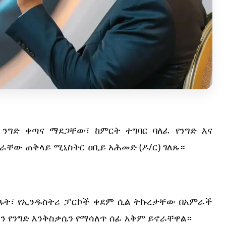
ንግድ ቀጣና ማደጋቸው፣ ከምርት ተግባር ባለፈ የንግድ እና 
ራቸው ጠቅላይ ሚኒስትር ዐቢይ አሕመድ (ዶ/ር) ገለጹ።
ጹት፣ የኢንዱስትሪ ፓርኮች ቀደም ሲል ትኩረታቸው በአምራች 
ሩ ግን የንግድ እንቅስቃሴን የማሳለጥ ሰፊ አቅም ይኖራቸዋል።