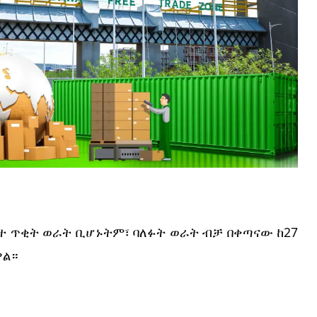
ተ ጥቂት ወራት ቢሆኑትም፣ ባለፉት ወራት ብቻ በቀጣናው ከ27 
ዋል።