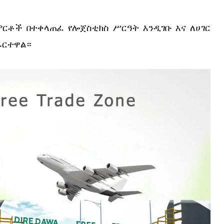
ርቶች በተቀላጠፈ የሎጀስቲክስ ሥርዓት እንዲገቡ እና ለሀገር 
ራርተዋል።