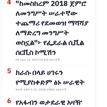
4
"ከመስከረም 2018 ጀምሮ
ለመንግሥት ሠራተኛው
ተጨማሪ የደመወዝ ማሻሻያ
ለማድረግ መንግሥት
ወስኗል"፦ የፌደራል ሲቪል
ሰርቪስ ኮሚሽን
ሰኞ ነሐሴ 12, 2017
•
31302 እይታዎች
5
ከራሱ በላይ ሀገሩን
የሚያስቀድም ፅኑ ሠራዊት
ቅዳሜ ጥቅምት 15, 2018
•
29836 እይታዎች
6
የአፋብን ወታደራዊ አዛዥ