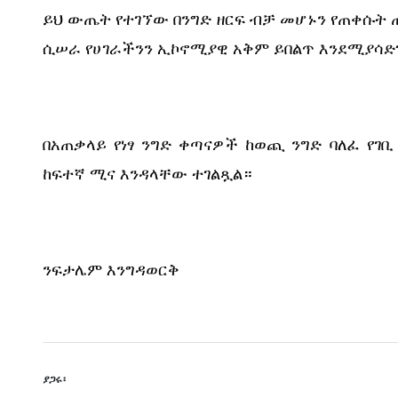
ይህ ውጤት የተገኘው በንግድ ዘርፍ ብቻ መሆኑን የጠቀሱት ጠ
ሲሠራ የሀገራችንን ኢኮኖሚያዊ አቅም ይበልጥ እንደሚያሳ
በአጠቃላይ የነፃ ንግድ ቀጣናዎች ከወጪ ንግድ ባለፈ የገ
ከፍተኛ ሚና እንዳላቸው ተገልጿል።
ንፍታሌም እንግዳወርቅ
ያጋሩ፡