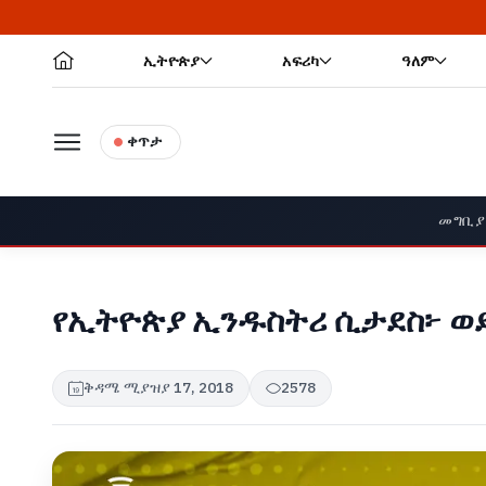
ኢትዮጵያ
አፍሪካ
ዓለም
ቀጥታ
መግቢያ
የኢትዮጵያ ኢንዱስትሪ ሲታደስ፦ ወደ
ቅዳሜ ሚያዝያ 17, 2018
2578