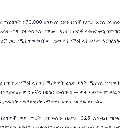
ሪ ማዕከላት ከ70,000 በላይ ለሚሆኑ ዜጎች የሥራ ዕድል የፈጠሩ
ወራት ብቻ የተቀላቀሉ ናቸው፡፡ እነዚህ ዞኖች የቴክኖሎጂ ሽግግር
ደረጃ ጋር የሚተዋወቁባቸው የዕውቀት ማዕከላት ሆነው እያገለገሉ
ሪ ዞኖችንና ማዕከላትን በማነቃቃት ረገድ ታላቅ ሚና እየተጫወተ
ላር የሚያወጡ ምርቶችን በሀገር ውስጥ በመተካት የውጭ ምንዛሬን
 ኢንዱስትሪ ሉዓላዊነት የምታደርገውን ጉዞ ያፋጥነዋል።
ብሪካዎች ወደ ምርት የተመለሱ ሲሆን፣ 325 አዳዲስ ግዙፍ
የማምረት አቅም አጠቃቀም ከ46 በመቶ ወደ 66.3 በመቶ ከፍ