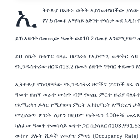
ኢ
ትዮጵያ በአሁኑ ወቅት እያስመዘገበችው ያለው 
የ7.5 በመቶ አማካይ ዕድገት ተነስታ ወደ አዲስ
ይኽ እድገት በመጪው ዓመት ወደ10.2 በመቶ እንደሚያድግ ጠ
ይህ ስኬት ከቁጥር ባለፈ በሀገሪቱ የኢኮኖሚ መዋቅር ላይ
የኢንዱስትሪው ዘርፍ በ13.2 በመቶ ዕድገት ግንባር ቀደሙን የ
ኢትዮጵያ የገነባቻቸው የኢንዱስትሪ ዞኖችና ፓርኮች ዛሬ የሀ
ዓመት ዘጠኝ ወራት ውስጥ ብቻ የወጪ ምርት ዙሪያ ባለፉት 
የአሜሪካን ዶላር የሚያወጣ ምርት ኤክስፖርት ለማድረግ ታቅዶ
የሚያወጣ ምርት ሲሆን በዚህም የዕቅዱን 100+% መፈጸ
ካለፈው ዓመት ተመሳሳይ ወቅት ጋር ሲነጻጸር በ103,991,5
ውስጥ ያሉት ሼዶች የመያዝ ምጣኔ (Occupancy Rate