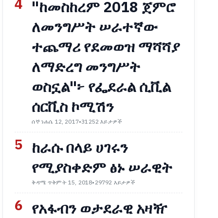
4
"ከመስከረም 2018 ጀምሮ
ለመንግሥት ሠራተኛው
ተጨማሪ የደመወዝ ማሻሻያ
ለማድረግ መንግሥት
ወስኗል"፦ የፌደራል ሲቪል
ሰርቪስ ኮሚሽን
ሰኞ ነሐሴ 12, 2017
•
31252 እይታዎች
5
ከራሱ በላይ ሀገሩን
የሚያስቀድም ፅኑ ሠራዊት
ቅዳሜ ጥቅምት 15, 2018
•
29792 እይታዎች
6
የአፋብን ወታደራዊ አዛዥ