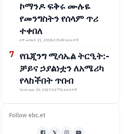
ኮማንዶ ፍቅሩ ሙሉዬ
የመንግስትን የሰላም ጥሪ
ተቀበለ
ሰኞ መጋቢት 21, 2018
•
23549 እይታዎች
7
የቤጂንግ ሚሳኤል ትርዒት:-
ቻይና ኃያልነቷን ለአሜሪካ
የላከችበት ጥበብ
ዓርብ ነሐሴ 30, 2017
•
21776 እይታዎች
Follow ebc.et