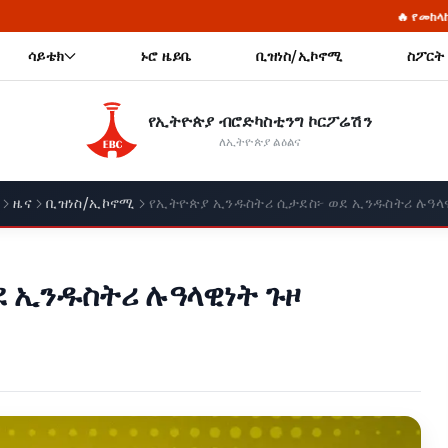
🔥 የመከላከያ ሠራዊት ፋውንዴሽን ያስመዘገበ
ሳይቴክ
ኑሮ ዜይቤ
ቢዝነስ/ኢኮኖሚ
ስፖርት
የኢትዮጵያ ብሮድካስቲንግ ኮርፖሬሽን
ለኢትዮጵያ ልዕልና
ዜና
ቢዝነስ/ኢኮኖሚ
የኢትዮጵያ ኢንዱስትሪ ሲታደስ፦ ወደ ኢንዱስትሪ ሉዓላዊ
 ኢንዱስትሪ ሉዓላዊነት ጉዞ