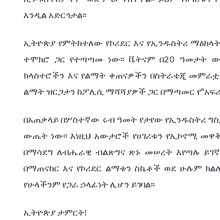
እንዲል አድርጎታል፡፡
ኢትዮጵያ የምትከተለው የኮሪደር እና የኢንዱስትሪ ማዕከላት
ተሞክሮ ጋር የተጣጣመ ነው፡፡ ቬትናም በ20 ዓመታት 
ክላስተሮችን እና የልማት ቀጠናዎችን በስትራቴጂ መምራቷ ነ
ልማት ዝርጋታን ከፖሊሲ ማሻሻያዎች ጋር በማጣመር የ"አፍሪካ አን
በአጠቃላይ በሦስተኛው ሩብ ዓመት የታየው የኢንዱስትሪ ግስጋ
ውጤት ነው፡፡ እነዚህ አውታሮች የሀገሪቱን የኢኮኖሚ መዋቅ
በማሳደግ ለብሔራዊ ብልጽግና ጽኑ መሠረት እየጣሉ ይገኛ
በማጠናከር እና የኮሪደር ልማቱን ስኬቶች ወደ ሁሉም ክል
የሁላችንም የጋራ ኃላፊነት ሊሆን ይገባል፡፡
ኢትዮጵያ ታምርት!