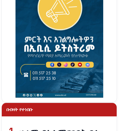
በብዛት የተነበቡ