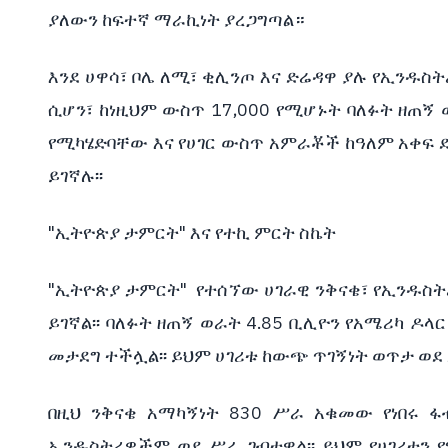
ያለውን ከፍተኛ ማራኪነት ያረጋግጣል።
እንደ ሀዋሳ፣ ቦሌ ለሚ፣ ቂሊንጦ እና ድሬዳዋ ያሉ የኢንዱስት
ሲሆን፣ ከነዚህም ውስጥ 17,000 የሚሆኑት ባለፉት ዘጠኝ 
የሚካሄድባቸው እና የሀገር ውስጥ አምራቾች ከዓለም አቀፍ 
ይገኛሉ፡፡
"ኢትዮጵያ ታምርት" እና የተኪ ምርት ስኬት
"ኢትዮጵያ ታምርት" የተሰኘው ሀገራዊ ንቅናቄ፣ የኢንዱስት
ይገኛል፡፡ ባለፉት ዘጠኝ ወራት 4.85 ቢሊዮን የአሜሪካ ዶ
መታደግ ተችሏል፡፡ ይህም ሀገሪቱ ከውጭ ጥገኝነት ወጥታ ወደ
በዚህ ንቅናቄ አማካኝነት 830 ሥራ አቁመው የነበሩ ፋ
ኢንዱስትሪዎችም ወደ ሥራ ገብተዋል፡፡ ይህም የሀገሪቱን 