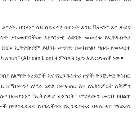
 ልማት፣ በዓለም ላይ ስኬታማ ከሆኑት እንደ ቬትናም እና ቻይና
ውስጥ ያስመዘገበችው እምርታዊ ዕድገት መሠረቱ የኢንዱስትሪ
በር፡፡ ኢትዮጵያም ይህንኑ መንገድ በመከተል፣ ግዙፍ የመሠረተ
በሳ" (African Lion) ተምሳሌትነቷን እያረጋገጠች ነው፡፡
ሴ፣ የልማት ኮሪደሮች እና የኢንዱስትሪ ዞኖች ቅንጅታዊ ትስስር
ር በማዘመን፣ የሥራ ዕድል በመፍጠር እና የኤክስፖርት አቅምን
ሉ፡፡ በመሆኑም "ኢትዮጵያ ታምርት" የሚለውን መርህ ይበልጥ
ሎች በማስፋፋት፣ የሀገራችንን የኢንዱስትሪ ህዳሴ ዳር ማድረስ