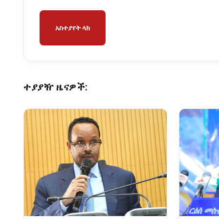
አስተያየት ላክ
ተያያዥ ዜናዎች: