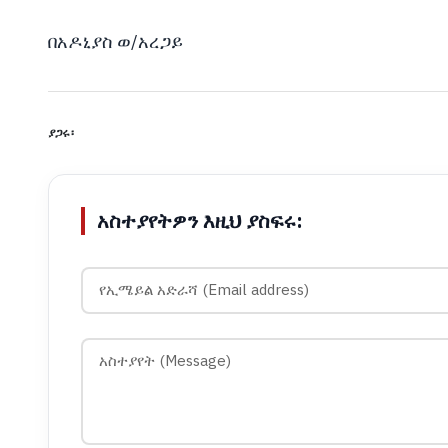
በአዶኒያስ ወ/አረጋይ
ያጋሩ፡
አስተያየትዎን እዚህ ያስፍሩ: