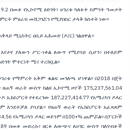
9.2 በመቶ የኢኮኖሚ ዕድገት፣ ሀገሪቱ ካለፉት ስምንት ዓመታት
 የምርት ምዕራፍ መሸጋገሯን የሚያበስር ታላቅ ክስተት ነው፡፡
ቅላይ ሚኒስትር ዐቢይ አሕመድ (ዶ/ር) ገልፀዋል።
 እየታየ ያለውን ሥር-ነቀል ለውጥ የሚያሳይ ሲሆን፣ በተለይም
ዕድገት ሞተርነት ሚና ተረክቧል፡፡
ገሪቱ የማምረት አቅም ቁልፍ መገለጫ ሆነዋል፡፡ በ2018 በጀት
ዘጠኝ ወራት ውስጥ ከልዩ ኢኮኖሚ ዞኖች 175,237,561.04
 ኤክስፖርት የተደረገው 187,227,414.77 የአሜሪካን ዶላር
ም እንደተቻለ ያሳያል። የዘጠኝ ወራት የኤክስፖርት አፈጻጸም
34.56 የአሜሪካን ዶላር ወይንም በ100+% ጨምሯል፡፡ በፓርኮች
) 89 በመቶ መድረሱ፣ ዘርፉ ለውጭና ለሀገር ውስጥ ባለሃብቶች