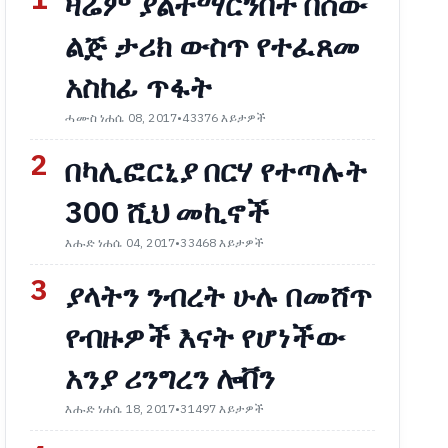
1
ዛሬም ያልተማርንበት በሰው
ልጅ ታሪክ ውስጥ የተፈጸመ
አስከፊ ጥፋት
ሓሙስ ነሐሴ 08, 2017
•
43376 እይታዎች
2
በካሊፎርኒያ በርሃ የተጣሉት
300 ሺህ መኪኖች
እሑድ ነሐሴ 04, 2017
•
33468 እይታዎች
3
ያላትን ንብረት ሁሉ በመሸጥ
የብዙዎች እናት የሆነችው
አንያ ሪንግረን ሎቨን
እሑድ ነሐሴ 18, 2017
•
31497 እይታዎች