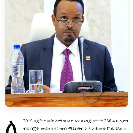
ለ
2019
በጀት
ዓመት
ለማዳበሪያ
እና
ለነዳጅ
ድጎማ
236.4
ቢሊዮን
ብር
በጀት
መያዙን
የገንዘብ
ሚኒስትር
አቶ
አሕመድ
ሺዴ
ገለጹ።