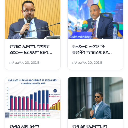
የማክሮ ኢኮኖሚ ማሻሻያ
የመደመር መንግሥት
ሪፎርሙ አፈጻጸም እጅግ
የዜጎችን ማኅበራዊ እና
ውጤታማ ነው፦ የገንዘብ
ኢኮኖሚያዊ ተጠቃሚነት
ሰኞ ሐምሌ 20, 2018
ሰኞ ሐምሌ 20, 2018
ሚኒስትር አህመድ ሺዴ
ያረጋገጡ ዘርፈ ብዙ የልማት
ተግባራትን አከናውኗል - ርዕሰ
መስተዳድር ኢንጂነር ነጋሽ
ዋጌሾ (ዶ/ር)
የአዲስ አበባ ከተማ
የገዳ ልዩ የኢኮኖሚ ዞን