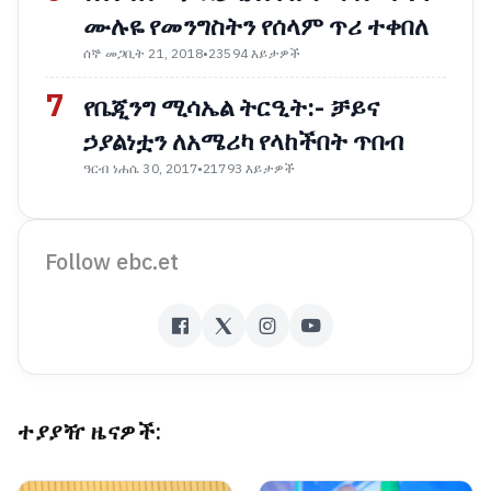
ሙሉዬ የመንግስትን የሰላም ጥሪ ተቀበለ
ሰኞ መጋቢት 21, 2018
•
23594 እይታዎች
7
የቤጂንግ ሚሳኤል ትርዒት:- ቻይና
ኃያልነቷን ለአሜሪካ የላከችበት ጥበብ
ዓርብ ነሐሴ 30, 2017
•
21793 እይታዎች
Follow ebc.et
ተያያዥ ዜናዎች: