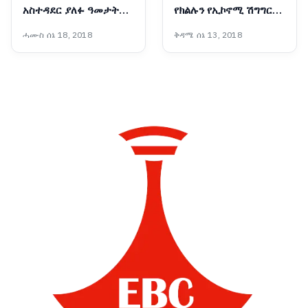
አስተዳደር ያለፉ ዓመታት
የክልሉን የኢኮኖሚ ሽግግር
የፋይናንስ ጉዞ፣ ከገቢ ማሳደግ
ወደ አምራችነትና
ሓሙስ ሰኔ 18, 2018
ቅዳሜ ሰኔ 13, 2018
እስከ ልማት ተኮር የበጀት
ተወዳዳሪነት የመለወጥ
ሽግግር
ሚናውን እየተወጣ ነው፡-
ርዕሰ መስተዳድር ሽመልስ
አብዲሳ