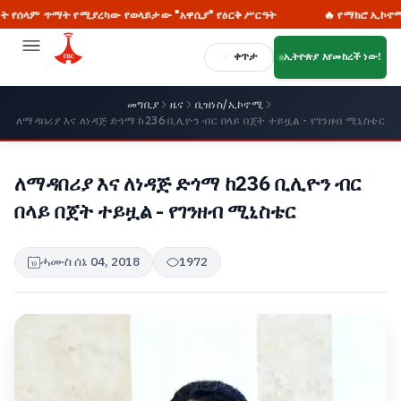
 ጥማት የሚያረካው የወላይታው "አዋሲያ" የዕርቅ ሥርዓት
🔥 የማክሮ ኢኮኖሚ ሪፎርሙን
ቀጥታ
ኢትዮጵያ እየመከረች ነው!
መግቢያ
ዜና
ቢዝነስ/ኢኮኖሚ
ለማዳበሪያ እና ለነዳጅ ድጎማ ከ236 ቢሊዮን ብር በላይ በጀት ተይዟል - የገንዘብ ሚኒስቴር
ለማዳበሪያ እና ለነዳጅ ድጎማ ከ236 ቢሊዮን ብር
በላይ በጀት ተይዟል - የገንዘብ ሚኒስቴር
ሓሙስ ሰኔ 04, 2018
1972