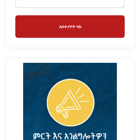
አስተያየት ላክ