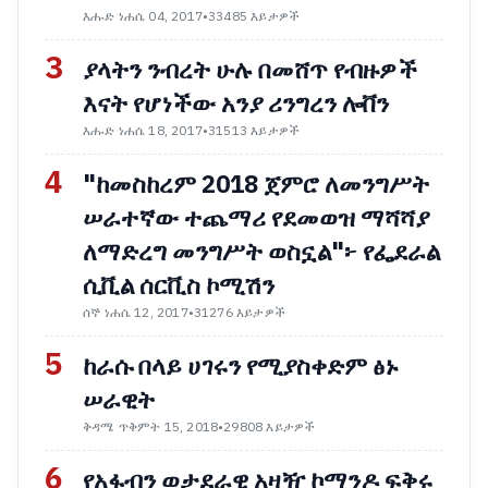
እሑድ ነሐሴ 04, 2017
•
33485 እይታዎች
3
ያላትን ንብረት ሁሉ በመሸጥ የብዙዎች
እናት የሆነችው አንያ ሪንግረን ሎቨን
እሑድ ነሐሴ 18, 2017
•
31513 እይታዎች
4
"ከመስከረም 2018 ጀምሮ ለመንግሥት
ሠራተኛው ተጨማሪ የደመወዝ ማሻሻያ
ለማድረግ መንግሥት ወስኗል"፦ የፌደራል
ሲቪል ሰርቪስ ኮሚሽን
ሰኞ ነሐሴ 12, 2017
•
31276 እይታዎች
5
ከራሱ በላይ ሀገሩን የሚያስቀድም ፅኑ
ሠራዊት
ቅዳሜ ጥቅምት 15, 2018
•
29808 እይታዎች
6
የአፋብን ወታደራዊ አዛዥ ኮማንዶ ፍቅሩ