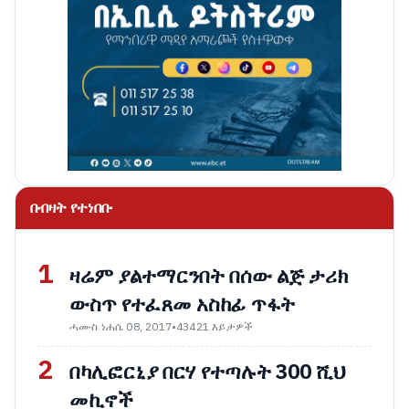
በብዛት የተነበቡ
1
ዛሬም ያልተማርንበት በሰው ልጅ ታሪክ
ውስጥ የተፈጸመ አስከፊ ጥፋት
ሓሙስ ነሐሴ 08, 2017
•
43421 እይታዎች
2
በካሊፎርኒያ በርሃ የተጣሉት 300 ሺህ
መኪኖች