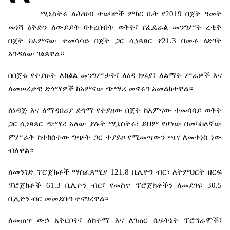
ሚኒስትሩ
ለሕዝብ
ተወካዮች
ምክር
ቤት
የ
2019
በጀት
ዓመት
መነሻ
ዕቅድን
ለውይይት
ባቀረቡበት
ወቅት፣
የፌዴራል
መንግሥት
ረቂቅ
በጀት
ከአምናው
ተመሳሳይ
በጀት
ጋር
ሲነጻጸር
የ
21.3
በመቶ
ዕድገት
እንዳለው
ገልጸዋል።
በበጀቱ
የተያዙት
ለክልል
መንግሥታት፣
ለዕዳ
ክፍያ፣
ለልማት
ሥራዎች
እና
ለመሠረታዊ
ድጎማዎች
ከአምናው
ጭማሪ
መኖሩን
አመልክተዋል።
ለነዳጅ
እና
ለማዳበሪያ
ድጎማ
የተያዘው
በጀት
ከአምናው
ተመሳሳይ
ወቅት
ጋር
ሲነጻጸር
ጭማሪ
አለው
ያሉት
ሚኒስትሩ፣
ይህም
የሆነው
በመካከለኛው
ምሥራቅ
ከተከሰተው
ግጭት
ጋር
ተያይዞ
የሚመጣውን
ጫና
ለመቀነስ
ነው
ብለዋል።
ለመንገድ
ፕሮጀክቶች
ማስፈጸሚያ
121.8
ቢሊዮን
ብር፣
ለትምህርት
ዘርፍ
ፕሮጀክቶች
61.3
ቢሊዮን
ብር፣
የመስኖ
ፕሮጀክቶችን
ለመደገፍ
30.5
ቢሊዮን
ብር
መመደቡን
ተናግረዋል።
ለመጠጥ
ውኃ
አቅርቦት፣
ለከተማ
እና
ለገጠር
ሴፍትኔት
ፕሮግራሞች፣