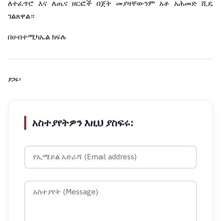
ለተፈጥሮ
እና
ለጤና
ዘርፎች
በጀት
መያዛቸውንም
አቶ
አሕመድ
ሺዴ
ገልጸዋል።
በሀብተሚካኤል
ክፍሉ
ያጋሩ፡
አስተያየትዎን እዚህ ያስፍሩ: