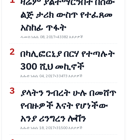
1
ዛሬም ያልተማርንበት በሰው
ልጅ ታሪክ ውስጥ የተፈጸመ
አስከፊ ጥፋት
ሓሙስ ነሐሴ 08, 2017
•
43382 እይታዎች
2
በካሊፎርኒያ በርሃ የተጣሉት
300 ሺህ መኪኖች
እሑድ ነሐሴ 04, 2017
•
33473 እይታዎች
3
ያላትን ንብረት ሁሉ በመሸጥ
የብዙዎች እናት የሆነችው
አንያ ሪንግረን ሎቨን
እሑድ ነሐሴ 18, 2017
•
31500 እይታዎች