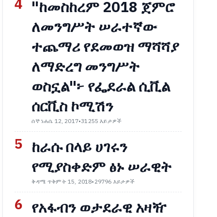
4
"ከመስከረም 2018 ጀምሮ
ለመንግሥት ሠራተኛው
ተጨማሪ የደመወዝ ማሻሻያ
ለማድረግ መንግሥት
ወስኗል"፦ የፌደራል ሲቪል
ሰርቪስ ኮሚሽን
ሰኞ ነሐሴ 12, 2017
•
31255 እይታዎች
5
ከራሱ በላይ ሀገሩን
የሚያስቀድም ፅኑ ሠራዊት
ቅዳሜ ጥቅምት 15, 2018
•
29796 እይታዎች
6
የአፋብን ወታደራዊ አዛዥ