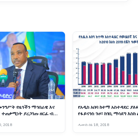
መንግሥት የዜጎችን ማኅበራዊ እና
የአዲስ አበባ ከተማ አስተዳደር ያለ
 ተጠቃሚነት ያረጋገጡ ዘርፈ ብዙ
የፋይናንስ ጉዞ፣ ከገቢ ማሳደግ እስከ
ባራትን አከናውኗል - ርዕሰ
የበጀት ሽግግር
, 2018
ሓሙስ ሰኔ 18, 2018
ኢንጂነር ነጋሽ ዋጌሾ (ዶ/ር)