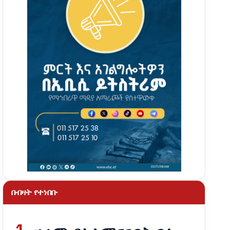
በብዛት የተነበቡ