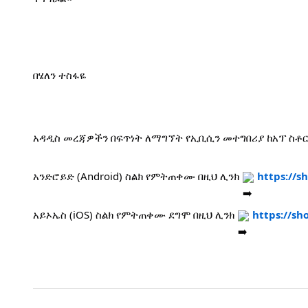
በሄለን ተስፋዬ
አዳዲስ መረጃዎችን በፍጥነት ለማግኘት የኢቢሲን መተግበሪያ ከአፕ ስቶ
አንድሮይድ (Android) ስልክ የምትጠቀሙ በዚህ ሊንክ 
https://s
አይኦኤስ (iOS) ስልክ የምትጠቀሙ ደግሞ በዚህ ሊንክ 
https://sh