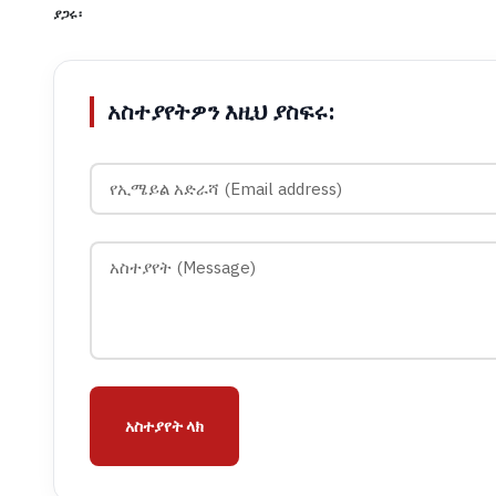
ያጋሩ፡
አስተያየትዎን እዚህ ያስፍሩ:
አስተያየት ላክ