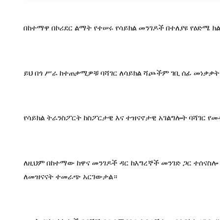
በከተማዋ በኮሪደር ልማት የተሠሩ የሳይክል መንገዶች በተለያዩ የዕድሜ 
ይህ በጎ ሥራ ከተጠቃሚዎቹ ባሻገር ለሳይክል ሻጮችም ገቢ ሰፊ መነቃቃት
የሳይክል ትራንስፖርት ከስፖርታዊ እና ተዝናኖታዊ አገልግሎት ባሻገር የ
ለዚህም በከተማው ከዋና መንገዶች ዳር ከእግረኞች መንገድ ጋር ተሰናስሎ 
ለመዝናናት ተመራጭ አርገውታል።