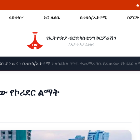
🔥 የመከላከያ ሠራዊት ፋው
ሳይቴክ
ኑሮ ዜይቤ
ቢዝነስ/ኢኮኖሚ
ስፖርት
የኢትዮጵያ ብሮድካስቲንግ ኮርፖሬሽን
ለኢትዮጵያ ልዕልና
ግቢያ
ዜና
ቢዝነስ/ኢኮኖሚ
ለሳይክል ንግዱ ተጨማሪ ገቢ የፈጠረው የኮሪደር ል
ው የኮሪደር ልማት