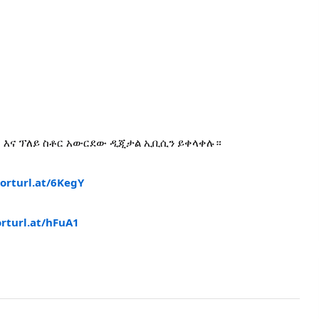
ር እና ፕለይ ስቶር አውርደው ዲጂታል ኢቢሲን ይቀላቀሉ።
horturl.at/6KegY
orturl.at/hFuA1