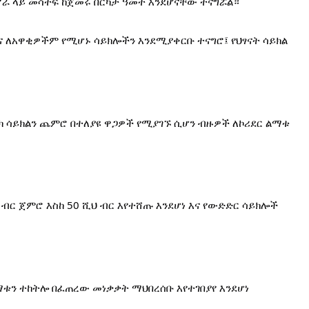
ሥራ ላይ መሳተፍ ከጀመሩ በርካታ ዓመት እንደሆናቸው ተናግሯል።
ና ለአዋቂዎችም የሚሆኑ ሳይክሎችን እንደሚያቀርቡ ተናግሮ፤ የህፃናት ሳይክል 
 ሳይክልን ጨምሮ በተለያዩ ዋጋዎች የሚያገኙ ሲሆን ብዙዎች ለኮሪደር ልማቱ 
ር ጀምሮ እስከ 50 ሺህ ብር እየተሸጡ እንደሆነ እና የውድድር ሳይክሎች 
ማቱን ተከትሎ በፈጠረው መነቃቃት ማህበረሰቡ እየተገበያየ እንደሆነ 