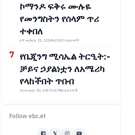
ኮማንዶ ፍቅሩ ሙሉዬ
የመንግስትን የሰላም ጥሪ
ተቀበለ
ሰኞ መጋቢት 21, 2018
•
23553 እይታዎች
7
የቤጂንግ ሚሳኤል ትርዒት:-
ቻይና ኃያልነቷን ለአሜሪካ
የላከችበት ጥበብ
ዓርብ ነሐሴ 30, 2017
•
21780 እይታዎች
Follow ebc.et