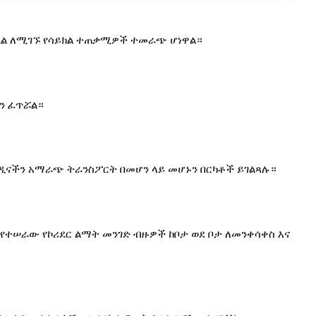
ክልል ለሚገኙ የሳይክል ተጠቃሚዎች ተመራጭ ሆነዋል።
ን ፈጥሯል።
መዲናችን አማራጭ ትራንስፖርት በመሆን ላይ መሆኑን በርካቶች ይገልጻሉ።
የተሠራው የኮሪደር ልማት መንገድ ብዙዎች ከቦታ ወደ ቦታ ለመንቀሳቀስ እና 