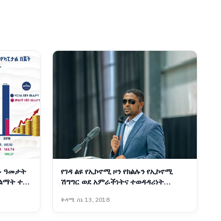
ፉ ዓመታት
የገዳ ልዩ የኢኮኖሚ ዞን የክልሉን የኢኮኖሚ
 ልማት ተኮር
ሽግግር ወደ አምራችነትና ተወዳዳሪነት
የመለወጥ ሚናውን እየተወጣ ነው፡- ርዕሰ
ቅዳሜ ሰኔ 13, 2018
መስተዳድር ሽመልስ አብዲሳ