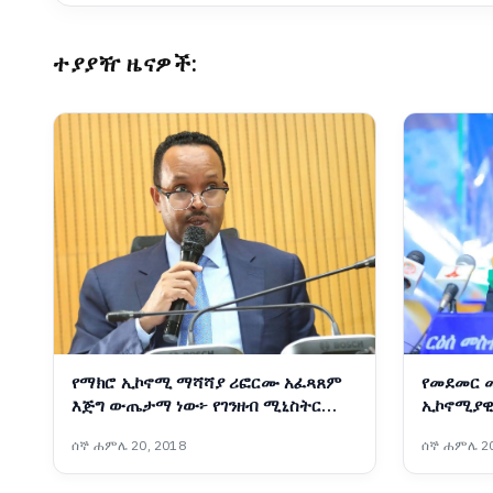
ተያያዥ ዜናዎች:
የማክሮ ኢኮኖሚ ማሻሻያ ሪፎርሙ አፈጻጸም
የመደመር 
እጅግ ውጤታማ ነው፦ የገንዘብ ሚኒስትር
ኢኮኖሚያዊ
አህመድ ሺዴ
የልማት ተግ
ሰኞ ሐምሌ 20, 2018
ሰኞ ሐምሌ 20
መስተዳድር 