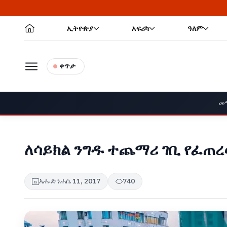
ኢትዮጵያ
አፍሪካ
ዓለም
ቀጥታ
መ
ለሳይክል ንግዱ ተጨማሪ ገቢ የፈጠረ
እሑድ ነሐሴ 11, 2017
740