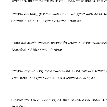
ወጣት ባህሩ ከኬሎች ጓደኞቹ ጋር በማኀበር ተደራጅተው በሳይክል ንግድ 
የማህበሩ ስራ አስኪያጅ የሆነው ወጣቱ ከ2 ዓመት ጀምሮ ለሆኑ ሕፃናት እ
በአማካይ ከ 13 ሺህ ብር ጀምሮ እንደሚሸጥ ገልጿል።
ሳይክል ለመገበያየት የሚመጡ ደንበኞቻችን እንደየፍላጎታቸው የኤሌክትሪክ
የኤሌክትሪክ ሳይክልን ይመርጣሉ ብሏል።
የማህበሩ ሥራ አስኪያጅ ጥራታቸውን የጠበቁ የአዋቂ ሳይክሎች ከ29ሺህ ብ
ደግሞ ከ200 ሺህ ጀምሮ እስከ 400 ሺህ እንደሚሸጡ ጠቅሷል።
ባጠቃላይ የማህበሩ ሥራ አስኪያጅ አቶ ባህሩ የሳይክል ሽያጩ የኮሪደር ል
ተናግሯል።